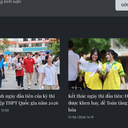
GỬI
h ngày đầu tiên của kỳ thi
Kết thúc ngày thi đầu tiên: 
iệp THPT Quốc gia năm 2026
được khen hay, đề Toán tăng
hóa
 13:00
11/06/2026 14:19