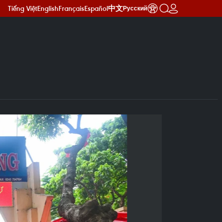
Tiếng Việt
English
Français
Español
中文
Русский