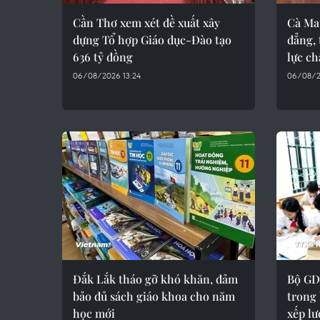
Cần Thơ xem xét đề xuất xây
Cà Ma
dựng Tổ hợp Giáo dục-Đào tạo
đẳng,
636 tỷ đồng
lực ch
06/08/2026 13:24
06/08/2
Đắk Lắk tháo gỡ khó khăn, đảm
Bộ GD
bảo đủ sách giáo khoa cho năm
trong
học mới
xếp lư