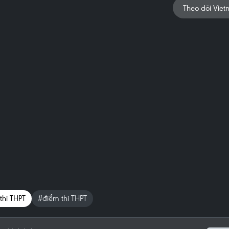
Theo dõi Viet
 thi THPT
#điểm thi THPT