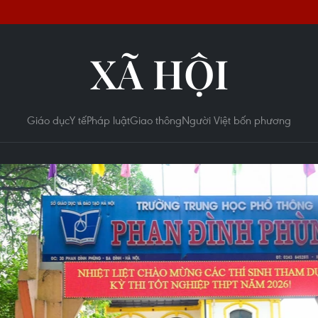
XÃ HỘI
Giáo dục
Y tế
Pháp luật
Giao thông
Người Việt bốn phương