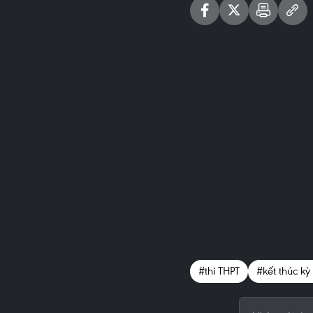
#thi THPT
#kết thúc kỳ