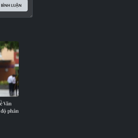
 BÌNH LUẬN
Đề Văn
 độ phân