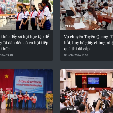
 thúc đẩy xã hội học tập để
Vụ chuyên Tuyên Quang: 
ười dân đều có cơ hội tiếp
hồi, hủy bỏ giấy chứng nh
i thức
quả thi đã cấp
026 03:40
06/08/2026 13:55