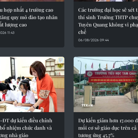
u hợp nhất 4 trường cao
Các trường đại học sẽ xét 
 tăng quy mô đào tạo nhân
thí sinh Trường THTP chu
ất lượng cao
Tuyên Quang không vi ph
chế
026 11:43
06/08/2026 09:44
-ĐT dự kiến điều chỉnh
Dự kiến giảm hơn 17.000 
 bổ nhiệm chức danh và
mối cơ sở giáo dục trên cả
ơng nhà giáo
tương ứng 45,7%