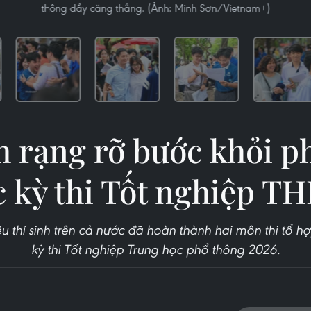
thông đầy căng thẳng. (Ảnh: Minh Sơn/Vietnam+)
h rạng rỡ bước khỏi p
c kỳ thi Tốt nghiệp T
ệu thí sinh trên cả nước đã hoàn thành hai môn thi tổ hợ
kỳ thi Tốt nghiệp Trung học phổ thông 2026.