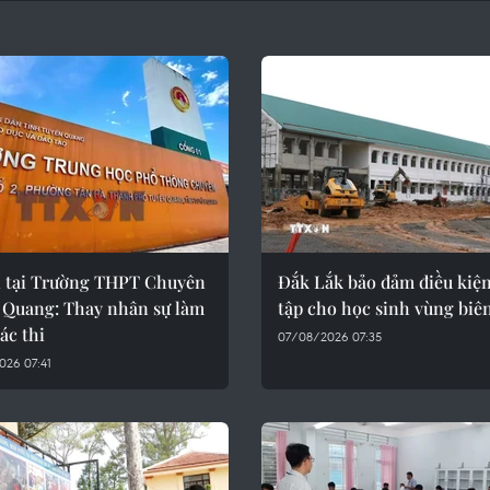
ại tại Trường THPT Chuyên
Đắk Lắk bảo đảm điều kiệ
 Quang: Thay nhân sự làm
tập cho học sinh vùng biê
ác thi
07/08/2026 07:35
026 07:41