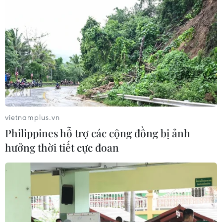
CƠ QUAN CHỦ QUẢN: THÔNG TẤN XÃ VIỆT NAM
Tổng Biên tập: TRẦN TIẾN DUẨN
Phó Tổng Biên tập: NGUYỄN THỊ TÁM, KHÚC THANH
THỦY
Sở hữu trí tuệ
Quy định sử dụng
vietnamplus.vn
RSS
Hỗ trợ
Philippines hỗ trợ các cộng đồng bị ảnh
Ngôn ngữ
TTXVN
hưởng thời tiết cực đoan
Dịch vụ tin
Quảng cáo
Liên hệ