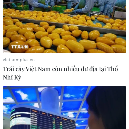
tốt nghiệp THPT 2026
11/06/2026 07:42
Không chỉ các thí sinh, kỳ thi tốt nghiệp THPT năm 2026
cũng mang đến nhiều cảm xúc cho các bậc phụ huynh.
Tại nhiều điểm thi ở Hà Nội, nhiều cha mẹ kiên nhẫn
chờ đợi bên ngoài cổng trường.
vietnamplus.vn
Trái cây Việt Nam còn nhiều dư địa tại Thổ
Nhĩ Kỳ