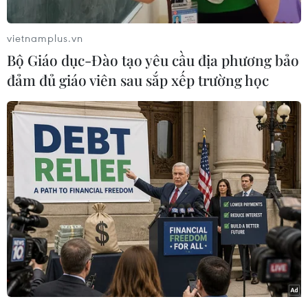
vietnamplus.vn
Bộ Giáo dục-Đào tạo yêu cầu địa phương bảo
đảm đủ giáo viên sau sắp xếp trường học
Ngoài khu vực thi, nhiều phụ huynh đã chờ sẵn để đón con sau
khi hoàn thành môn thi "nặng ký" thứ hai của kỳ thi, sau môn
Ngữ văn vào buổi sáng. (Ảnh: Hoài Nam/Vietnam+)