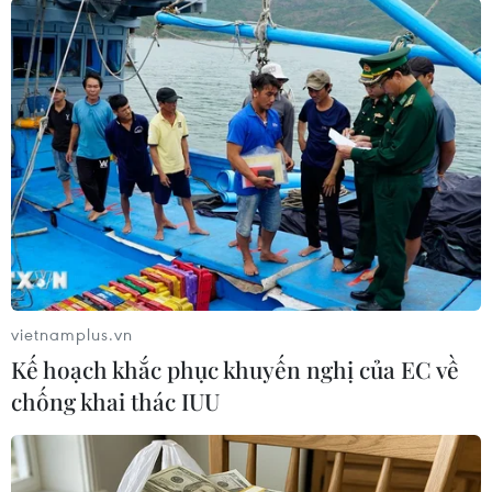
năm nay, có em tự tin đạt điểm 8, 9. (Ảnh: Hoài
Nam/Vietnam+)
vietnamplus.vn
Kế hoạch khắc phục khuyến nghị của EC về
Nhiều em hào hứng khi đối chiếu kết quả với bạn bè sau bài thi.
chống khai thác IUU
(Ảnh: Hoài Nam/Vietnam+)