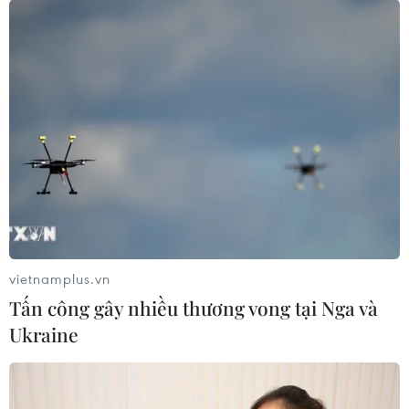
Thi tốt nghiệp THPT năm
vietnamplus.vn
2026 diễn ra trong hai ngày 11 và 12/6
Tấn công gây nhiều thương vong tại Nga và
11/06/2026 01:04
Ukraine
Ngày 11/6, thí sinh dự thi hai môn bắt buộc là Ngữ văn
(buổi sáng) và Toán (buổi chiều); sáng 12/6, thí sinh
làm bài thi tự chọn với hai môn trong số các môn đã