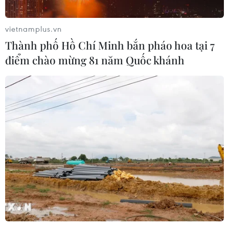
Việc công bố sớm kết quả nhằm giúp thí sinh và các cơ sở đào
tạo chủ động hơn trong xét tuyển đại học, cao đẳng sau đó.
vietnamplus.vn
(Ảnh: Hoài Nam/Vietnam+)
Thành phố Hồ Chí Minh bắn pháo hoa tại 7
điểm chào mừng 81 năm Quốc khánh
(Vietnam+)