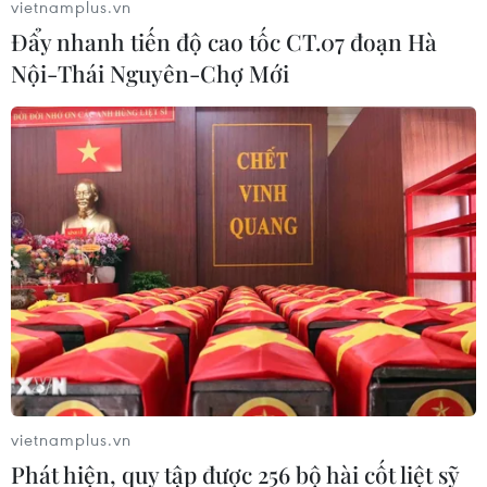
vietnamplus.vn
#Tốt nghiệp THPT
#đề Toán
#thi sinh
#điểm cao
Đẩy nhanh tiến độ cao tốc CT.07 đoạn Hà
#kết quả thi
#đại học
Nội-Thái Nguyên-Chợ Mới
Theo dõi VietnamPlus
TIN LIÊN QUAN
vietnamplus.vn
Phát hiện, quy tập được 256 bộ hài cốt liệt sỹ