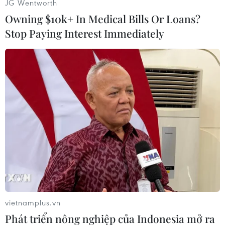
JG Wentworth
Owning $10k+ In Medical Bills Or Loans?
Stop Paying Interest Immediately
Theo ghi nhận của phóng viên tại điểm thi trường THCS Nguyễn
Trường Tộ (Hà Nội), cảm xúc của phần đông thí sinh là khá tích
cực và lạc quan. (Ảnh: Hoài Nam/Vietnam+)
vietnamplus.vn
Phát triển nông nghiệp của Indonesia mở ra