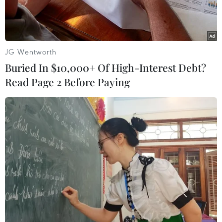
JG Wentworth
Buried In $10,000+ Of High-Interest Debt?
Read Page 2 Before Paying
Chiều 11/6, sỹ tử của Kỳ thi Tốt nghiệp Trung học phổ thông
năm 2026 đã chính thức kết thúc môn thi thứ hai - môn Toán
sau 90 phút làm bài. (Ảnh: Hoài Nam/Vietnam+)