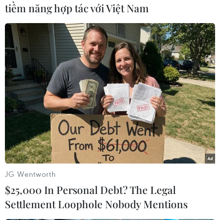
tiềm năng hợp tác với Việt Nam
Thấy sỹ tử yên tâm, gia đình cũng thở phào nhẹ nhõm để hòa
chung niềm vui với con, cháu. (Ảnh: Hoài Nam/Vietnam+)
JG Wentworth
$25,000 In Personal Debt? The Legal
Settlement Loophole Nobody Mentions
Một số thí sinh khá tự tin có thể đạt số điểm cao với đề Toán