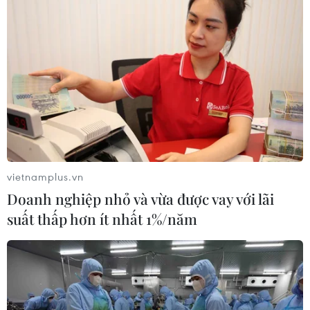
học.
vietnamplus.vn
Doanh nghiệp nhỏ và vừa được vay với lãi
suất thấp hơn ít nhất 1%/năm
Cha mẹ hồi hộp ngoài cổng
trường, âm thầm tiếp sức con trong kỳ thi