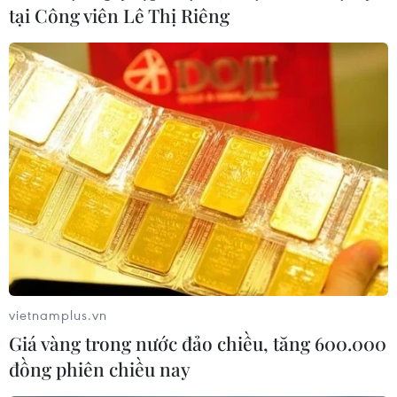
tại Công viên Lê Thị Riêng
Đề thi chính thức môn Toán Kỳ thi Tốt
nghiệp Trung học phổ thông 2026
11/06/2026 09:12
Chiều nay, thí sinh đã hoàn tất bài thi môn Toán, môn thi
thứ hai của Kỳ thi Tốt nghiệp Trung học phổ thông năm
vietnamplus.vn
2026. Dưới đây là đề thi chính thức.
Giá vàng trong nước đảo chiều, tăng 600.000
đồng phiên chiều nay