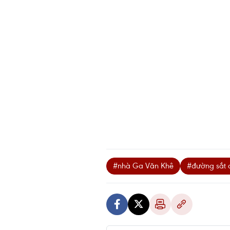
#nhà Ga Văn Khê
#đường sắt đ