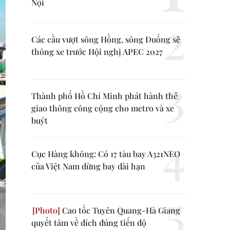
Nội
Các cầu vượt sông Hồng, sông Đuống sẽ
thông xe trước Hội nghị APEC 2027
Thành phố Hồ Chí Minh phát hành thẻ
giao thông công cộng cho metro và xe
buýt
Cục Hàng không: Có 17 tàu bay A321NEO
của Việt Nam dừng bay dài hạn
Cao tốc Tuyên Quang-Hà Giang
quyết tâm về đích đúng tiến độ