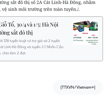
Đường sắt đô thị số 2A Cát Linh-Hà Đông, nhằm
 vệ sinh môi trường trên toàn tuyến./.
iỗ Tổ, 30/4 và 1/5: Hà Nội
ờng sắt đô thị
i 128 tuyến buýt có trợ giá và 2 tuyến
Cát Linh-Hà Đông và tuyến 3.1 Nhổn-Cầu
, chia làm 2 đợt.
(TTXVN/Vietnam+)