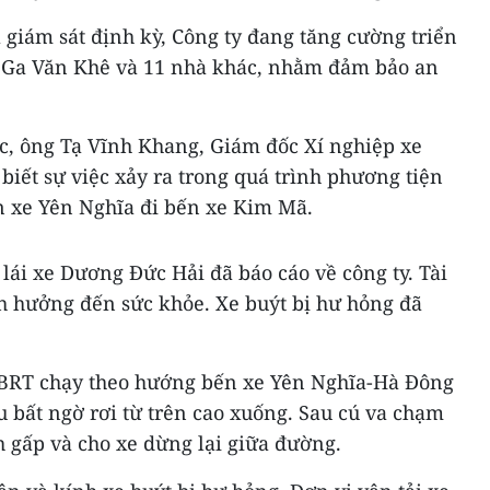
 giám sát định kỳ, Công ty đang tăng cường triển
hà Ga Văn Khê và 11 nhà khác, nhằm đảm bảo an
ệc, ông Tạ Vĩnh Khang, Giám đốc Xí nghiệp xe
iết sự việc xảy ra trong quá trình phương tiện
n xe Yên Nghĩa đi bến xe Kim Mã.
 lái xe Dương Đức Hải đã báo cáo về công ty. Tài
 hưởng đến sức khỏe. Xe buýt bị hư hỏng đã
t BRT chạy theo hướng bến xe Yên Nghĩa-Hà Đông
u bất ngờ rơi từ trên cao xuống. Sau cú va chạm
nh gấp và cho xe dừng lại giữa đường.