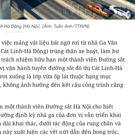
inh-Hà Đông (Hà Nội). (Ảnh: Tuấn Anh/TTXVN)
 việc mảng vật liệu bất ngờ rơi từ nhà Ga Văn
 Cát Linh-Hà Đông) trúng thân xe buýt, làm hư
y trách nhiệm hữu hạn một thành viên Đường sắt
vị vận hành tuyến đường sắt đô thị Cát Linh-Hà
 rơi xuống là lớp vữa ốp lát thuộc hạng mục
a, không ảnh hưởng đến kết cấu công trình cũng
n một thành viên Đường sắt Hà Nội cho biết
dưỡng định kỳ nhà ga của đơn vị vẫn triển khai
n dài khai thác, dưới tác động của rung chấn và
a này xuất hiện các vết nứt dẫn đến bong tróc.