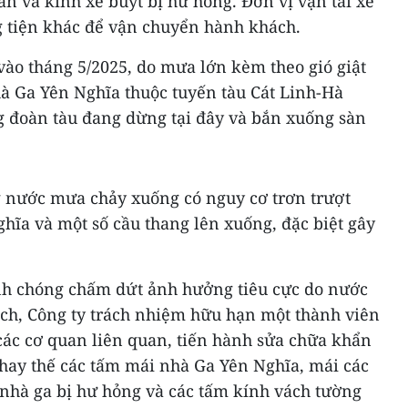
ân và kính xe buýt bị hư hỏng. Đơn vị vận tải xe
 tiện khác để vận chuyển hành khách.
vào tháng 5/2025, do mưa lớn kèm theo gió giật
hà Ga Yên Nghĩa thuộc tuyến tàu Cát Linh-Hà
 đoàn tàu đang dừng tại đây và bắn xuống sàn
 nước mưa chảy xuống có nguy cơ trơn trượt
hĩa và một số cầu thang lên xuống, đặc biệt gây
nh chóng chấm dứt ảnh hưởng tiêu cực do nước
h, Công ty trách nhiệm hữu hạn một thành viên
các cơ quan liên quan, tiến hành sửa chữa khẩn
hay thế các tấm mái nhà Ga Yên Nghĩa, mái các
 nhà ga bị hư hỏng và các tấm kính vách tường