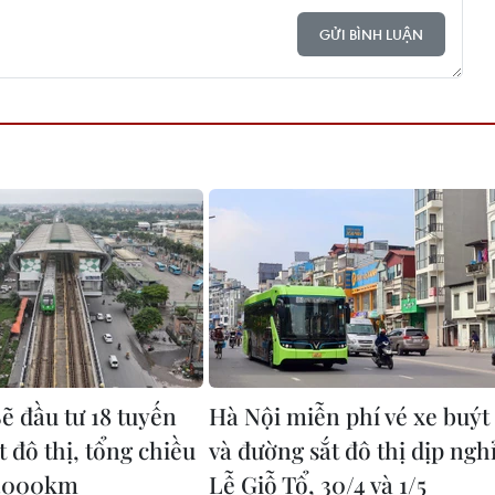
GỬI BÌNH LUẬN
ẽ đầu tư 18 tuyến
Hà Nội miễn phí vé xe buýt
 đô thị, tổng chiều
và đường sắt đô thị dịp ngh
1.000km
Lễ Giỗ Tổ, 30/4 và 1/5