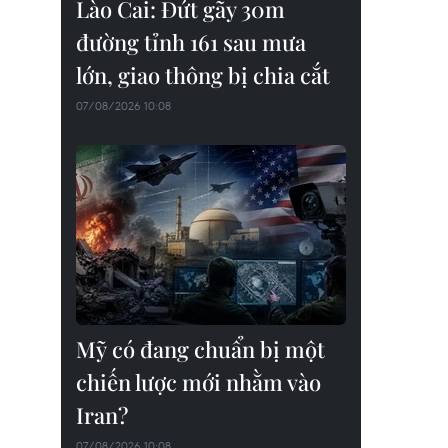
Lào Cai: Đứt gãy 30m
đường tỉnh 161 sau mưa
lớn, giao thông bị chia cắt
07/08/2026 10:08
Mỹ có đang chuẩn bị một
chiến lược mới nhằm vào
Iran?
07/08/2026 10:08