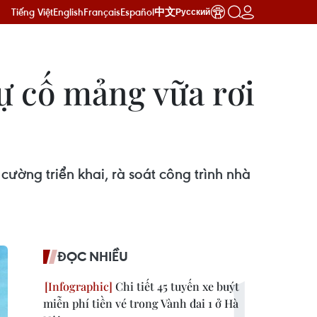
Tiếng Việt
English
Français
Español
中文
Русский
ự cố mảng vữa rơi
ường triển khai, rà soát công trình nhà
ĐỌC NHIỀU
Chi tiết 45 tuyến xe buýt
miễn phí tiền vé trong Vành đai 1 ở Hà