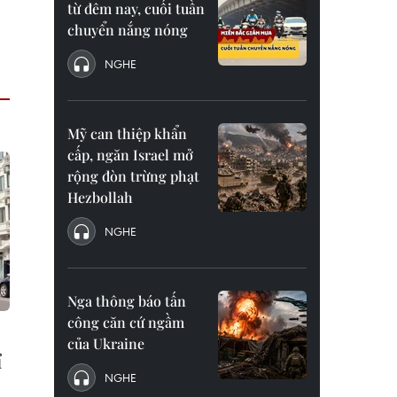
từ đêm nay, cuối tuần
chuyển nắng nóng
NGHE
Mỹ can thiệp khẩn
cấp, ngăn Israel mở
rộng đòn trừng phạt
Hezbollah
NGHE
Nga thông báo tấn
công căn cứ ngầm
của Ukraine
ỉ
NGHE