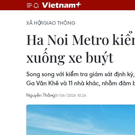
XÃ HỘI
GIAO THÔNG
Ha Noi Metro kiể
xuống xe buýt
Song song với kiểm tra giám sát định k
Ga Văn Khê và 11 nhà khác, nhằm đảm bả
Nguyễn Thắng
11/06/2026 10:24