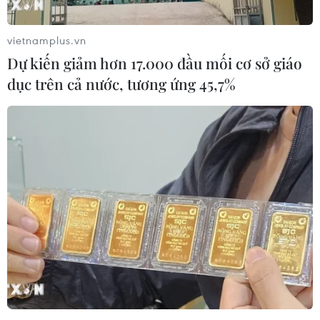
#quản lý mã vùng
Lâm Đồng
vietnamplus.vn
Dự kiến giảm hơn 17.000 đầu mối cơ sở giáo
Theo dõi VietnamPlus
dục trên cả nước, tương ứng 45,7%
TIN LIÊN QUAN