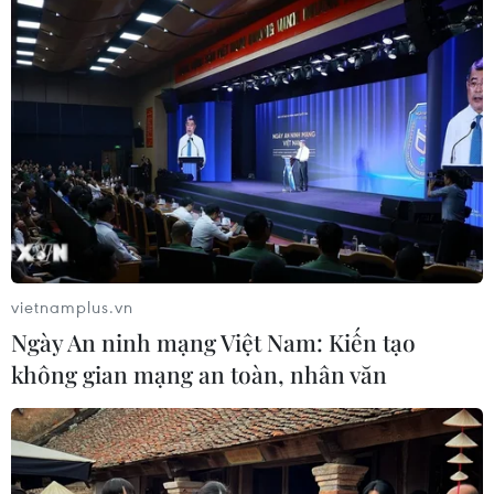
05/08/2026 14:57
Quy định mới về thủ tục hành chính
theo cơ chế một cửa, một cửa liên
thông
05/08/2026 14:57
Xem thêm
vietnamplus.vn
Ngày An ninh mạng Việt Nam: Kiến tạo
không gian mạng an toàn, nhân văn
CƠ QUAN CHỦ QUẢN: THÔNG TẤN XÃ VIỆT NAM
Tổng Biên tập: TRẦN TIẾN DUẨN