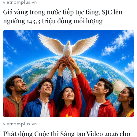
vietnamplus.vn
Giá vàng trong nước tiếp tục tăng, SJC lên
ngưỡng 143,3 triệu đồng mỗi lượng
Bộ Nông nghiệp và Môi trường thí điểm
truy xuất nguồn gốc sầu riêng tại Đắk Lắk
26/05/2026 07:22
Tỉnh Đắk Lắk hiện là một trong những địa phương có
diện tích và sản lượng sầu riêng lớn của cả nước, trong
đó xã Ea Drăng có khoảng 970 ha diện tích trồng sầu
riêng.
vietnamplus.vn
Phát động Cuộc thi Sáng tạo Video 2026 cho