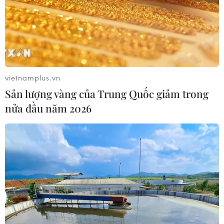
mã số vùng trồng và cơ sở đóng gói sẽ ảnh
hưởng lớn đến hoạt động xuất khẩu cũng như
sự phát triển bền vững của ngành hàng sầu
riêng địa phương./.
vietnamplus.vn
Lâm Đồng: Lốc xoáy trong
Sản lượng vàng của Trung Quốc giảm trong
15 phút làm rụng hơn 50
nửa đầu năm 2026
tấn sầu riêng
Dù diễn ra trong thời gian ngắn,
lốc xoáy đã gây thiệt hại nặng đối
với nhiều vườn sầu riêng đang
chuẩn bị thu hoạch ở xã Đạ Huoai
2, tỉnh Lâm Đồng với gần 30 hộ
dân bị ảnh hưởng.