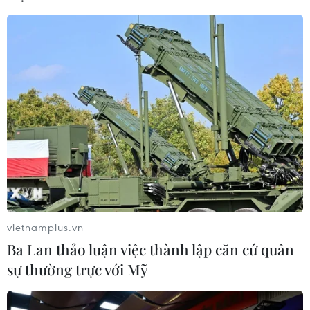
hưởng chế độ
05/08/2026 14:59
Hỗ trợ hơn 2 tỷ đồng cho các hộ dân
bị ảnh hưởng từ dự án Cảng hàng
không Cà Mau
05/08/2026 14:58
Chính sách khuyến khích doanh
nghiệp tham gia hoạt động giáo dục
nghề nghiệp
vietnamplus.vn
05/08/2026 14:58
Ba Lan thảo luận việc thành lập căn cứ quân
sự thường trực với Mỹ
Đồng Nai: Cháy nhiều kiốt kinh
doanh gần khu vực chợ Biên Hòa