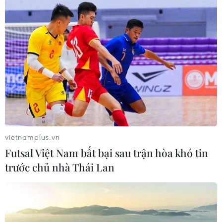
vietnamplus.vn
Futsal Việt Nam bất bại sau trận hòa khó tin
trước chủ nhà Thái Lan
Cần Thơ gỡ khó cho ngành hàng sầu riêng
12/05/2026 03:54
Thành phố Cần Thơ hiện có 14.483 ha sầu riêng, diện
tích đang cho sản phẩm đạt 8.635 ha với sản lượng thu