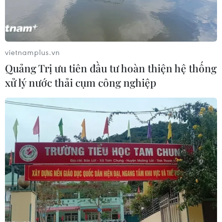
(TTXVN/Vietnam+)
vietnamplus.vn
Quảng Trị ưu tiên đầu tư hoàn thiện hệ thống
xử lý nước thải cụm công nghiệp
#sầu riêng
#Lâm Đồng
#mã vùng