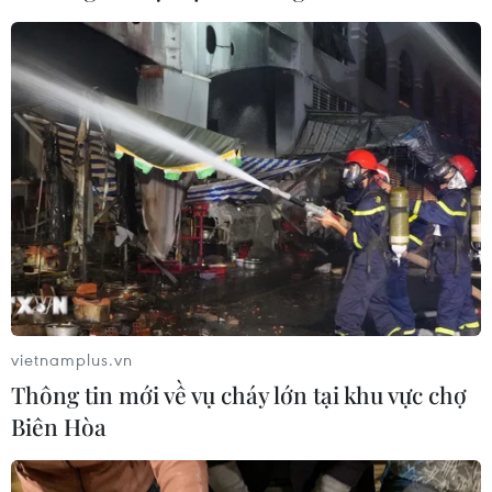
06/08/2026 04:13
Đắk Lắk tháo gỡ khó khăn, đảm bảo
đủ sách giáo khoa cho năm học mới
06/08/2026 04:12
Cảnh báo thủ đoạn lừa đảo đưa lao
động thời vụ sang Hàn Quốc
06/08/2026 04:11
vietnamplus.vn
Thông tin mới về vụ cháy lớn tại khu vực chợ
Cán bộ làm việc tại trung tâm phục
Biên Hòa
vụ hành chính công được nhận hỗ
trợ tiền