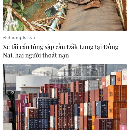
Sắp thu phí thêm 5 dự án thành phần
cao tốc đoạn từ Quảng Ngãi-Nha
Trang
06/08/2026 02:27
vietnamplus.vn
Xe tải cẩu tông sập cầu Đắk Lung tại Đồng
Hà Tĩnh nguy cơ sạt lở trên
Nai, hai người thoát nạn
nhiều tuyến giao thông trước mùa
mưa bão
06/08/2026 02:23
Bộ GD-ĐT dự kiến điều chỉnh trong
bổ nhiệm chức danh và xếp lương
nhà giáo
06/08/2026 02:18