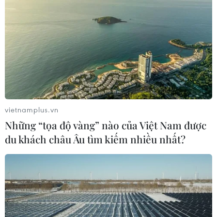
hoạch năm 2026 ước đạt 120.000 tấn, song vụ thu
hoạch năm nay sụt giảm mạnh về giá bán.
vietnamplus.vn
Những “tọa độ vàng” nào của Việt Nam được
du khách châu Âu tìm kiếm nhiều nhất?