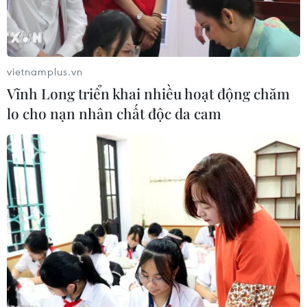
trường.
vietnamplus.vn
Vĩnh Long triển khai nhiều hoạt động chăm
lo cho nạn nhân chất độc da cam
Siết quản lý sản xuất, xuất khẩu sầu riêng trước nhiều rủi ro vi
phạm. (Nguồn: Vietnam+)
Trước những tồn tại trong quản lý mã số vùng
trồng, cơ sở đóng gói và nguy cơ ảnh hưởng đến