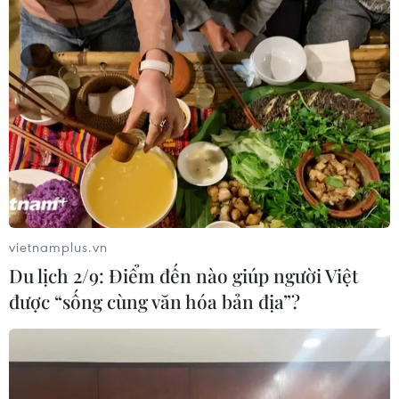
06/08/2026 03:51
Cảnh báo lũ quét, sạt lở đất ở 8 tỉnh
khu vực Bắc Bộ và Thanh Hóa
06/08/2026 03:47
Vĩnh Long triển khai nhiều hoạt
động chăm lo cho nạn nhân chất độc
da cam
vietnamplus.vn
06/08/2026 03:47
Du lịch 2/9: Điểm đến nào giúp người Việt
được “sống cùng văn hóa bản địa”?
24 năm tù cho 2 vợ chồng tổ
chức “bay lắc” tại Hà Nội
06/08/2026 03:46