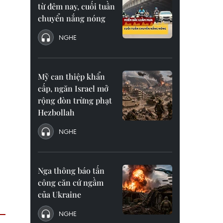
từ đêm nay, cuối tuần
chuyển nắng nóng
NGHE
Mỹ can thiệp khẩn
cấp, ngăn Israel mở
rộng đòn trừng phạt
Hezbollah
NGHE
Nga thông báo tấn
công căn cứ ngầm
của Ukraine
NGHE