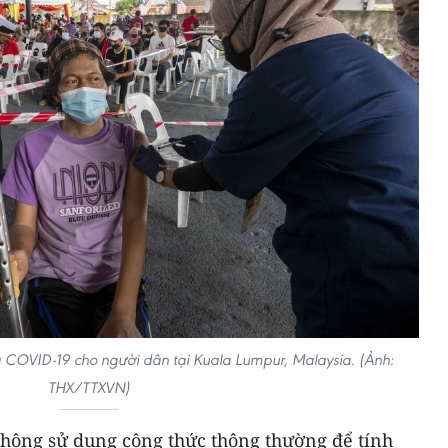
a COVID-19 cho người dân tại Kuala Lumpur, Malaysia. (Ảnh:
THX/TTXVN)
không sử dụng công thức thông thường để tính