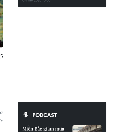
07/08/2026 10:08
25
từ
PODCAST
y.
Miền Bắc giảm mưa