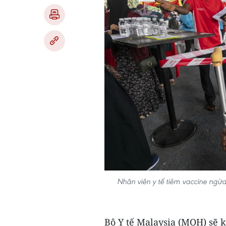
Nhân viên y tế tiêm vaccine ngừ
Bộ Y tế Malaysia (MOH) sẽ 