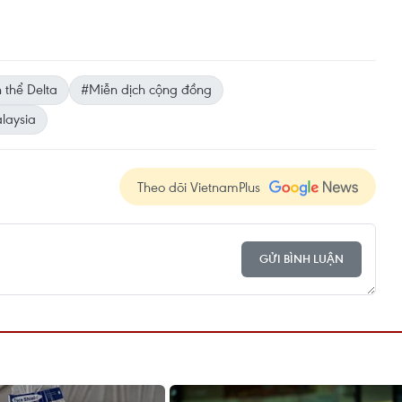
 thể Delta
#Miễn dịch cộng đồng
laysia
Theo dõi VietnamPlus
GỬI BÌNH LUẬN