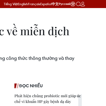
Tiếng Việt
English
Français
Español
中文
Русский
c về miễn dịch
dụng công thức thông thường và thay
ĐỌC NHIỀU
Phát hiện chủng probiotic mới giúp ức
chế vi khuẩn HP gây bệnh dạ dày