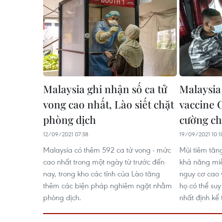
Malaysia ghi nhận số ca tử
Malaysia
vong cao nhất, Lào siết chặt
vaccine 
phòng dịch
cường ch
12/09/2021 07:58
19/09/2021 10:1
Malaysia có thêm 592 ca tử vong - mức
Mũi tiêm tăn
cao nhất trong một ngày từ trước đến
khả năng miễ
nay, trong kho các tỉnh của Lào tăng
nguy cơ cao 
thêm các biện pháp nghiêm ngặt nhằm
họ có thể su
phòng dịch.
nhất định kể 