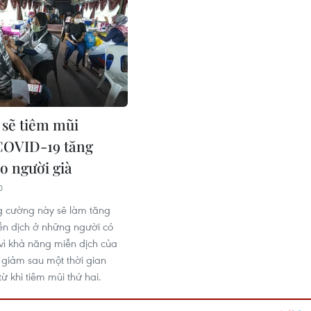
 sẽ tiêm mũi
COVID-19 tăng
o người già
0
g cường này sẽ làm tăng
n dịch ở những người có
vì khả năng miễn dịch của
y giảm sau một thời gian
từ khi tiêm mũi thứ hai.