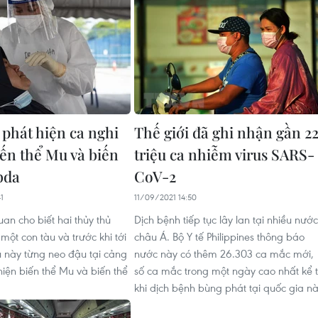
 phát hiện ca nghi
Thế giới đã ghi nhận gần 2
ến thể Mu và biến
triệu ca nhiễm virus SARS-
bda
CoV-2
1
11/09/2021 14:50
an cho biết hai thủy thủ
Dịch bệnh tiếp tục lây lan tại nhiều nước
 một con tàu và trước khi tới
châu Á. Bộ Y tế Philippines thông báo
u này từng neo đậu tại cảng
nước này có thêm 26.303 ca mắc mới,
hiện biến thể Mu và biến thể
số ca mắc trong một ngày cao nhất kể 
khi dịch bệnh bùng phát tại quốc gia nà