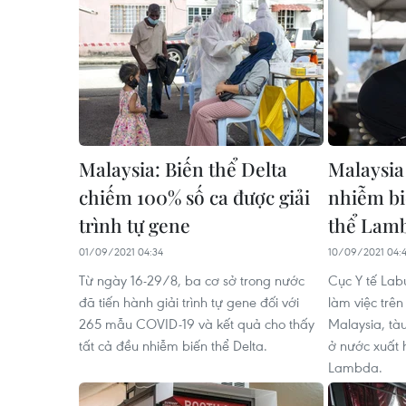
Malaysia: Biến thể Delta
Malaysia
chiếm 100% số ca được giải
nhiễm bi
trình tự gene
thể Lam
01/09/2021 04:34
10/09/2021 04:4
Từ ngày 16-29/8, ba cơ sở trong nước
Cục Y tế Labu
đã tiến hành giải trình tự gene đối với
làm việc trên
265 mẫu COVID-19 và kết quả cho thấy
Malaysia, tà
tất cả đều nhiễm biến thể Delta.
ở nước xuất 
Lambda.