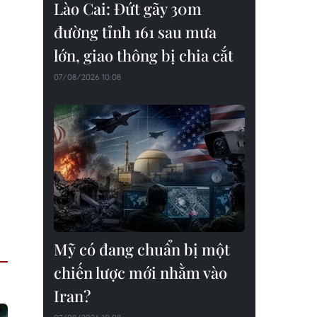
Lào Cai: Đứt gãy 30m
đường tỉnh 161 sau mưa
lớn, giao thông bị chia cắt
07/08/2026 10:08
Mỹ có đang chuẩn bị một
chiến lược mới nhằm vào
Iran?