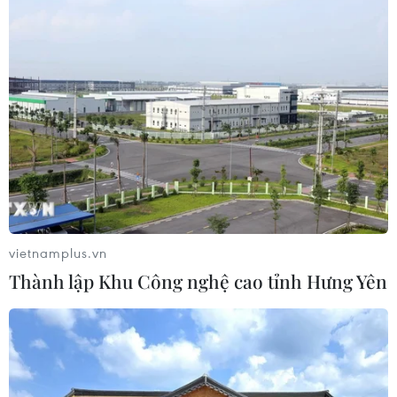
07/08/2026 00:31
Chứng khoán Mỹ rời đỉnh khi giá
năng lượng leo thang
06/08/2026 23:58
Lâm Đồng vào cao điểm vụ cá Nam,
ngư dân phấn khởi vươn khơi
vietnamplus.vn
06/08/2026 09:06
Thành lập Khu Công nghệ cao tỉnh Hưng Yên
Giá dầu tăng khi nhà đầu tư thận
trọng trước tình hình Trung Đông
06/08/2026 09:03