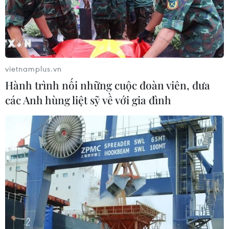
vietnamplus.vn
Hành trình nối những cuộc đoàn viên, đưa
các Anh hùng liệt sỹ về với gia đình
#Ninh Thuận
#Diêm dân
#Lao đao
#Giá muối giảm
#Thời tiết
#Sản lượng
#Vận chuyển
#Tiêu thụ
#Cảng Ninh Chữ
#Tàu trọng tải lớn
Khánh Hòa
Ninh Thuận
Theo dõi VietnamPlus