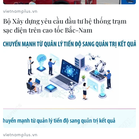
vietnamplus.vn
Bộ Xây dựng yêu cầu đầu tư hệ thống trạm
sạc điện trên cao tốc Bắc-Nam
Diêm dân Bình Thuận phấn khởi vì được
vụ muối
21/03/2014 10:45
Tuy giá muối giảm nhưng diêm dân Bình Thuận vẫn rất
phấn khởi vì năng suất muối cao hơn những năm trước,
đạt từ 10 đến 13 tấn/ha.
vietnamplus.vn