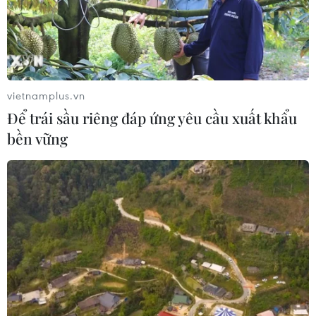
vietnamplus.vn
Để trái sầu riêng đáp ứng yêu cầu xuất khẩu
bền vững