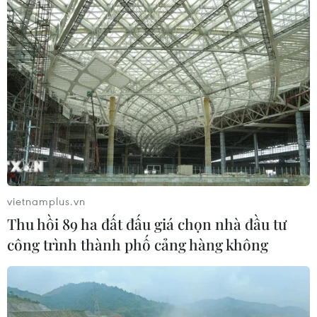
với đặc điểm tự nhiên của vùng Vĩnh Châu (Sóc Trăng)
là một vùng tiếp giáp biển.
vietnamplus.vn
Thu hồi 89 ha đất đấu giá chọn nhà đầu tư
công trình thành phố cảng hàng không
Sản lượng muối năm 2013 sẽ đạt trên 1