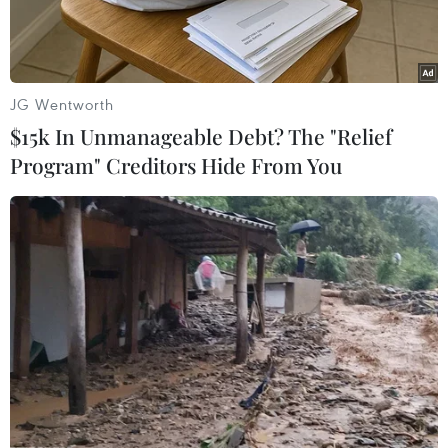
JG Wentworth
$15k In Unmanageable Debt? The "Relief
Program" Creditors Hide From You
Ảnh minh họa. (Nguồn: TTXVN)
Dù thời tiết thuận lợi, sản lượng muối đạt khá
cao, nhưng không vì thế mà người làm muối ở
Ninh Thuận phấn khởi bởi giá muối thời gian
gần đây liên tục giảm mạnh.
Với giá bán muối từ 500 đồng đến 550 đồng/kg