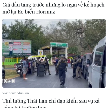
Giá dầu tăng trước những lo ngại về kế hoạch
mở lại Eo biển Hormuz
vietnamplus.vn
TIN CÙNG CHUYÊN MỤC
Thủ tướng Thái Lan chỉ đạo khẩn sau vụ xả
Giá vàng hướng tới tuần tăng mạnh
súng tại trường học