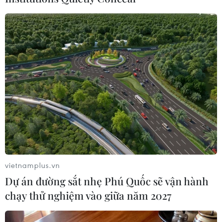
muối so với cả nước, với diện tích 2.673ha,
trong đó muối diêm dân gần 536ha, muối công
nghiệp gần 2.173ha.
Trong 4 tháng đầu năm, dù diện tích sản xuất
muối tăng gần 300 ha, sản lượng muối đạt 136.
559 tấn, tăng hơn 31.000 tấn so với cùng kỳ năm
trước, trong đó muối diêm dân đạt hơn 59.000
tấn, tăng hơn 14.000 tấn so với cùng kỳ năm
2013, nhưng diêm dân vẫn không vui vẻ gì bởi
muối rơi vào tình trạng rớt giá.
Tình hình này cũng chẳng khác gì năm 2007,
vietnamplus.vn
khi giá muối rớt thê thảm, chỉ từ 300.000 đồng
Dự án đường sắt nhẹ Phú Quốc sẽ vận hành
đến 350.000 đồng/tấn, doanh nghiệp chẳng ngó
chạy thử nghiệm vào giữa năm 2027
ngàng đến chuyện thu mua, còn diêm dân tự
xoay xở với chính sản phẩm của mình làm ra