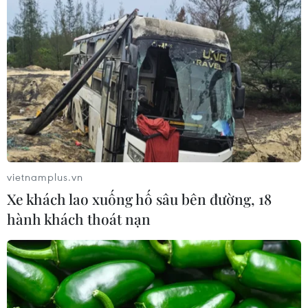
Việt Nam
04/08/2026 23:56
EU mở tham vấn về phạm vi sản
phẩm thép và những tác động tới
Việt Nam
04/08/2026 13:13
Xem thêm
vietnamplus.vn
Xe khách lao xuống hố sâu bên đường, 18
hành khách thoát nạn
CƠ QUAN CHỦ QUẢN: THÔNG TẤN XÃ VIỆT NAM
Tổng Biên tập: TRẦN TIẾN DUẨN