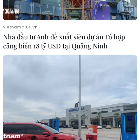
vietnamplus.vn
Nhà đầu tư Anh đề xuất siêu dự án Tổ hợp
cảng biển 18 tỷ USD tại Quảng Ninh
Hoàng
Tôi đang muốn khoảng 20 tấn muối. Các bạn có thể cho tôi sđt
của các diêm dân ở Ninh Thuận được không?
Thích
Trả lời
TIN LIÊN QUAN