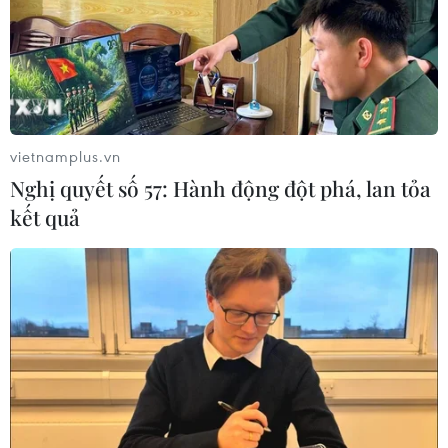
nhiều mặt hàng nguyên, nhiên, phụ liệu.
vietnamplus.vn
Nghị quyết số 57: Hành động đột phá, lan tỏa
kết quả
Cán cân thương mại xuất hiện nhiều tín
hiệu tích cực cho nền kinh tế
10/05/2017 08:11