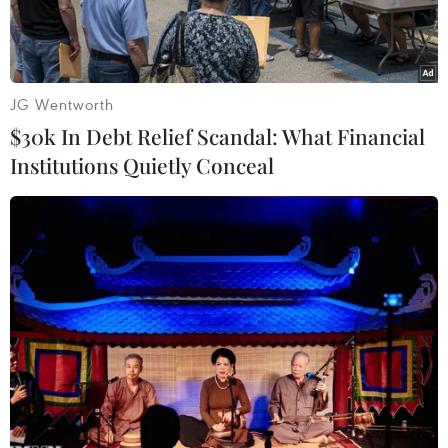
JG Wentworth
$30k In Debt Relief Scandal: What Financial
Institutions Quietly Conceal
Khách tham quan các gian hàng máy móc sản xuất giày. (Ảnh:
Mạnh Linh/TTXVN)
Sau hơn 5 năm triển khai thực hiện Quy hoạch
tổng thể phát triển ngành công nghiệp da giày
Việt Nam đến năm 2020, tầm nhìn 2025, sự tăng