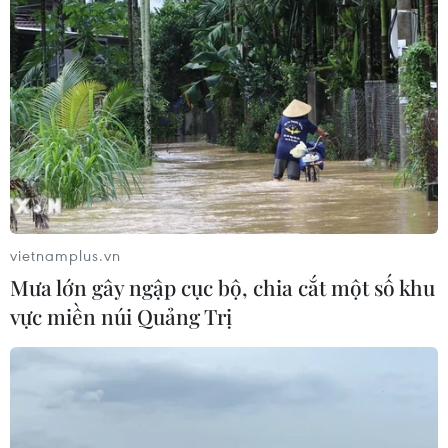
Ngành da giày dự báo kim ngạch xuất
khẩu năm 2017 đạt 18 tỷ USD
06/01/2017 10:44
vietnamplus.vn
Ngành da giày dự báo chỉ số sản xuất ngành công
Mưa lớn gây ngập cục bộ, chia cắt một số khu
nghiệp có thể đạt khoảng 5%, kim ngạch xuất khẩu
vực miền núi Quảng Trị
toàn ngành đạt gần 18 tỷ USD, tăng trên 10% so với năm
2016.