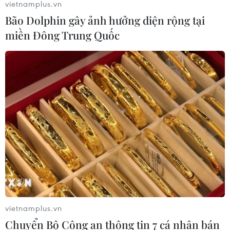
vietnamplus.vn
Bão Dolphin gây ảnh hưởng diện rộng tại
miền Đông Trung Quốc
Đồng bảng Anh suy yếu:Xuất khẩu của Việt
Nam bị ảnh hưởng thế nào?
13/06/2017 11:10
Việc mất giá của đồng bảng Anh chỉ mang tính thời
điểm do nước Anh đang bước vào giai đoạn chuẩn bị
đàm phán với EU về Brexit, do đó không ảnh hưởng
nhiều đến xuất khẩu của Việt Nam sang London.
vietnamplus.vn
Chuyển Bộ Công an thông tin 7 cá nhân bán