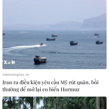
#Tội phạm hình sự
#Hình sự
#Nội địa hóa
Theo dõi VietnamPlus
TIN LIÊN QUAN
vietnamplus.vn
Iran ra điều kiện yêu cầu Mỹ rút quân, bồi
thường để mở lại eo biển Hormuz