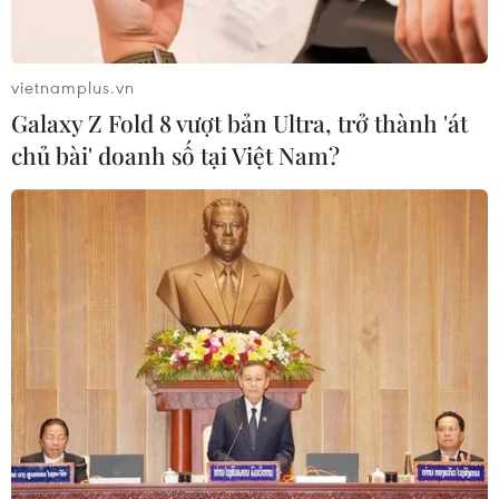
vietnamplus.vn
Galaxy Z Fold 8 vượt bản Ultra, trở thành 'át
chủ bài' doanh số tại Việt Nam?
TIN CÙNG CHUYÊN MỤC
Bảo đảm an toàn hệ thống ngân
hàng và phát triển kinh tế số
09/08/2026 06:20
Trung Quốc công bố kế hoạch phát
triển ngành hàng không dân dụng
09/08/2026 05:12