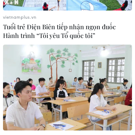
8,87%/năm; bổ sung giai đoạn 2026-2035 đạt
6,04%/năm.
vietnamplus.vn
Chỉ số phát triển công nghiệp trung bình của
Tuổi trẻ Điện Biên tiếp nhận ngọn đuốc
ngành giai đoạn 2016-2020 đạt mức tăng trưởng
Hành trình “Tôi yêu Tổ quốc tôi”
10,51%/năm; giai đoạn 2021-2025 đạt
8,02%/năm và giai đoạn 2026-2035 đạt
5,46%/năm.
Ngành da giày phấn đấu đạt kim ngạch xuất
khẩu năm 2020 từ 24-26 tỷ USD; năm 2025 từ 35-
38 tỷ USD và năm 2035 đạt từ 50-60 tỷ USD.
Tốc độ tăng trưởng kim ngạch xuất khẩu bình
quân trong các giai đoạn này lần lượt là 10-
11%/năm; 8-9%/năm và 4-5%/năm. Tỷ lệ nội địa
hóa các loại sản phẩm phấn đấu năm 2020 đạt
45%, năm 2025 đạt 47% và năm 2035 đạt 55%.