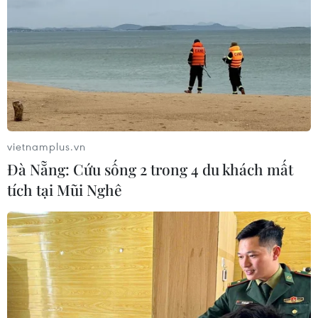
vietnamplus.vn
Đà Nẵng: Cứu sống 2 trong 4 du khách mất
tích tại Mũi Nghê
Kim ngạch xuất khẩu trong quý 2 sẽ tăng
trưởng tích cực
29/04/2017 11:49
Theo dự báo của Bộ Công Thương, kim ngạch xuất
khẩu trong quý 2/2017 sẽ tiếp tục tăng trưởng tích cực
bởi trong quý 1, các doanh nghiệp đẩy mạnh nhập khẩu