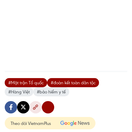
#Mặt trận Tổ quốc
#đoàn kết toàn dân tộc
#Hàng Việt
#bảo hiểm y tế
Theo dõi VietnamPlus