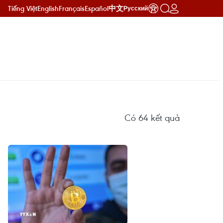
Tiếng Việt
English
Français
Español
中文
Русский
Có
64
kết quả