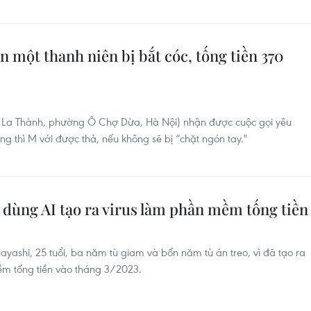
n một thanh niên bị bắt cóc, tống tiền 370
i La Thành, phường Ô Chợ Dừa, Hà Nội) nhận được cuộc gọi yêu
ng thì M với được thả, nếu không sẽ bị “chặt ngón tay."
 dùng AI tạo ra virus làm phần mềm tống tiền
yashi, 25 tuổi, ba năm tù giam và bốn năm tù án treo, vì đã tạo ra
ềm tống tiền vào tháng 3/2023.