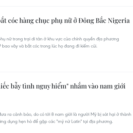
bắt cóc hàng chục phụ nữ ở Đông Bắc Nigeria
 phụ nữ trong trại di tản ở khu vực của chính quyền địa phương
bao vây và bắt cóc trong lúc họ đang đi kiếm củi.
iếc bẫy tình nguy hiểm" nhắm vào nam giới
a ra cảnh báo, do có tới 8 nam giới là người Mỹ bị sát hại ở thành
ứng dụng hẹn hò để gặp các "mỹ nữ Latin" tại địa phương.