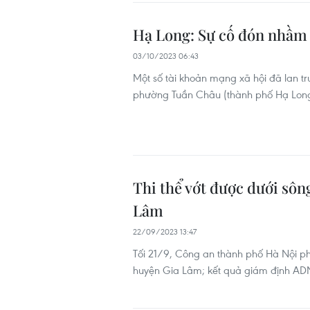
Hạ Long: Sự cố đón nhầm t
03/10/2023 06:43
Một số tài khoản mạng xã hội đã lan tru
phường Tuần Châu (thành phố Hạ Long),"
Thi thể vớt được dưới sôn
Lâm
22/09/2023 13:47
Tối 21/9, Công an thành phố Hà Nội phá
huyện Gia Lâm; kết quả giám định ADN 