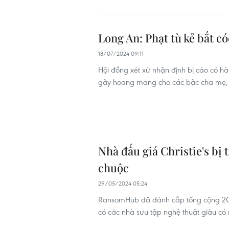
Long An: Phạt tù kẻ bắt có
18/07/2024 09:11
Hội đồng xét xử nhận định bị cáo có hàn
gây hoang mang cho các bậc cha mẹ, cầ
Nhà đấu giá Christie's bị 
chuộc
29/05/2024 05:24
RansomHub đã đánh cắp tổng cộng 2GB d
có các nhà sưu tập nghệ thuật giàu có n