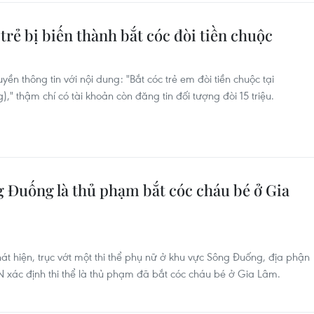
rẻ bị biến thành bắt cóc đòi tiền chuộc
yền thông tin với nội dung: "Bắt cóc trẻ em đòi tiền chuộc tại
 thậm chí có tài khoản còn đăng tin đối tượng đòi 15 triệu.
g Đuống là thủ phạm bắt cóc cháu bé ở Gia
t hiện, trục vớt một thi thể phụ nữ ở khu vực Sông Đuống, địa phận
xác định thi thể là thủ phạm đã bắt cóc cháu bé ở Gia Lâm.