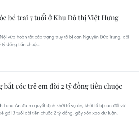
óc bé trai 7 tuổi ở Khu Đô thị Việt Hưng
ội vừa hoàn tất cáo trạng truy tố bị can Nguyễn Đức Trung, đối
5 tỷ đồng tiền chuộc.
g bắt cóc trẻ em đòi 2 tỷ đồng tiền chuộc
 Long An đã ra quyết định khởi tố vụ án, khởi tố bị can đối với
 gái 3 tuổi đòi tiền chuộc 2 tỷ đồng, gây xôn xao dư luận.