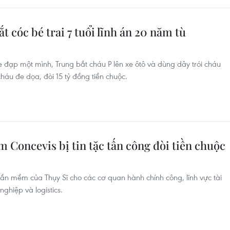
 cóc bé trai 7 tuổi lĩnh án 20 năm tù
 đạp một mình, Trung bắt cháu P lên xe ôtô và dùng dây trói cháu
háu đe dọa, đòi 15 tỷ đồng tiền chuộc.
 Concevis bị tin tặc tấn công đòi tiền chuộc
ần mềm của Thụy Sĩ cho các cơ quan hành chính công, lĩnh vực tài
ghiệp và logistics.