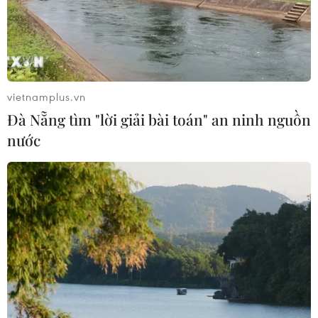
Nghê, 3 người mất tích
08/08/2026 06:02
Mở ra không gian phát triển mới
vietnamplus.vn
08/08/2026 05:39
Đà Nẵng tìm "lời giải bài toán" an ninh nguồn
nước
Thanh Hóa: Tạo điều kiện để người ở
xa trung tâm tiếp cận hành chính
công
08/08/2026 05:38
Chuyển mạnh sang ngăn chặn,
phòng ngừa từ sớm, từ xa thông tin