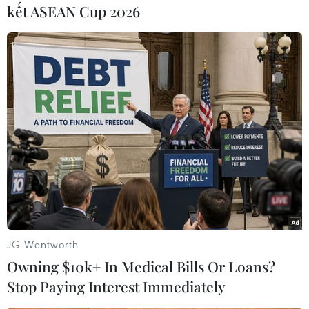
kết ASEAN Cup 2026
#Bình Định Tàu cá
#Cháy tàu cá
#Ngư dân
#Cảng Quy Nhơn
Bình Định
Gia Lai
Theo dõi VietnamPlus
TIN LIÊN QUAN
JG Wentworth
Owning $10k+ In Medical Bills Or Loans?
Stop Paying Interest Immediately