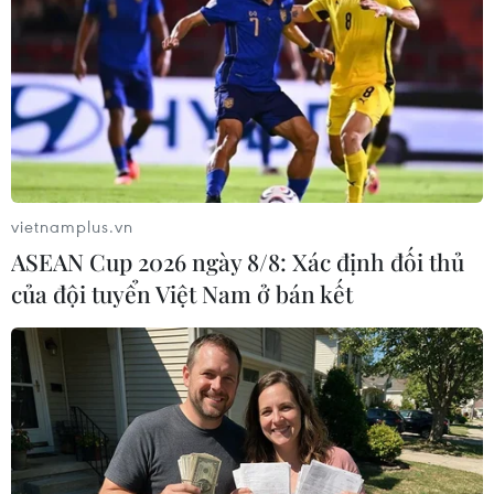
Nẵng tiếp nhận bệnh nhân và chuyển vào bệnh viện
địa phương để tiếp
vietnamplus.vn
ASEAN Cup 2026 ngày 8/8: Xác định đối thủ
của đội tuyển Việt Nam ở bán kết
Đưa về đất liền cấp cứu hai ngư dân gặp