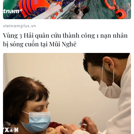
vietnamplus.vn
Vùng 3 Hải quân cứu thành công 1 nạn nhân
bị sóng cuốn tại Mũi Nghê
Đưa thuyền viên bị tai nạn lao động trên
biển vào bờ an toàn
11/06/2019 09:53
Trung tâm Phối hợp tìm kiếm, cứu nạn hàng hải Việt
Nam khu vực 4 đã đưa một thuyền viên người Khánh
Hòa bị thương nặng do tai nạn lao động trên biển vào
Cảng Nha Trang (tỉnh Khánh Hòa) an toàn.