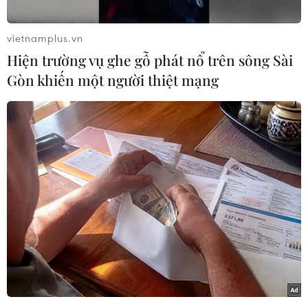
phút độ kinh Đông, thuộc khu vực biển Trường
Sa, huyện đảo Trường Sa (tỉnh Khánh Hòa) đã bị
vietnamplus.vn
cháy, lửa thiêu rụi toàn bộ chiếc tàu cá.
Hiện trường vụ ghe gỗ phát nổ trên sông Sài
Gòn khiến một người thiệt mạng
Trong khi đang hoạt động, các thuyền viên phát
hiện khói lớn từ khoang máy; sau đó đã phát
hiện đường dây dẫn điện 3 pha bị chập gây ra
cháy; đám cháy lan sang ống dẫn dầu của máy
chính và bùng phát khắp cabin. Không cứu
được tàu, ông Thắm đã yêu cầu các thuyền viên
dùng thuyền thúng, áo phao để rời tàu và sử
dụng đèn pin báo hiệu cấp cứu.
Nhận được tín hiệu, tàu cá của ông Lê Anh Đôi
đã tiếp cận khu vực tàu gặp nạn sau 30 phút và
đã cứu toàn bộ 11 thuyền viên, chủ tàu cá bị