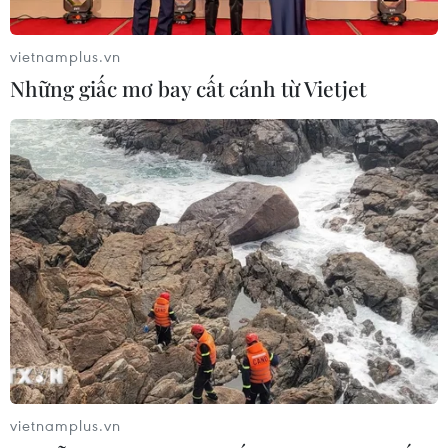
vietnamplus.vn
Bản tin 60s: Đối tượng ở Thủ Đức
Những giấc mơ bay cất cánh từ Vietjet
tấn công nhân viên gác chắn tàu vì lý do
gì?
31/12/2024 11:58
Vào khoảng 20 giờ 40 phút ngày 30/12/2024, tại điểm
gác chắn tàu Chùa Ưu Đàm (thuộc phường Hiệp Bình
Chánh, thành phố Thủ Đức, Thành phố Hồ Chí Minh),
nhân viên gác chắn đã bị một đối tượng hành hung.
vietnamplus.vn