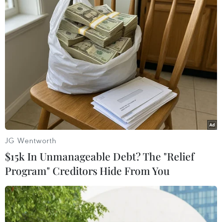
#Khủng bố
#Lễ hội
#Nhà nước Hồi giáo
#Đám đông
#Bằng dao
Đức
Theo dõi VietnamPlus
JG Wentworth
$15k In Unmanageable Debt? The "Relief
Program" Creditors Hide From You
TIN LIÊN QUAN