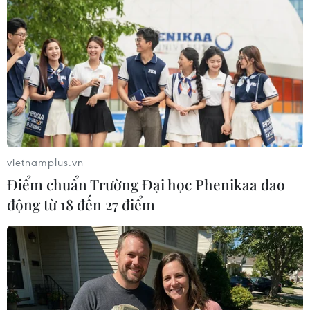
vietnamplus.vn
Điểm chuẩn Trường Đại học Phenikaa dao
động từ 18 đến 27 điểm
IS dọa tấn công lễ hội hóa trang ở Đức và
Hà Lan
26/02/2025 03:20
Những kẻ khủng bố thuộc nhóm Nhà nước Hồi giáo (IS)