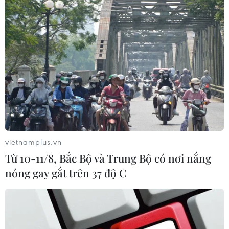
NATO ưu tiên đẩy nhanh chuyển
giao hệ thống phòng không cho
Ukraine
06/08/2026 12:24
Thắt chặt tình hữu nghị sắt son giữa
các cựu chuyên gia quân sự Nga với
Việt Nam
vietnamplus.vn
06/08/2026 06:23
Từ 10-11/8, Bắc Bộ và Trung Bộ có nơi nắng
nóng gay gắt trên 37 độ C
Anh công bố kết quả điều tra ban
đầu vụ đâm dao ở trung tâm London
06/08/2026 06:00