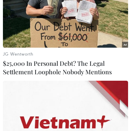
tự xưng tuyên bố ý định tấn công Lễ hội hóa trang
Cologne nổi tiếng và các sự kiện tương tự ở Bavaria,
Bayern và Hà Lan.
JG Wentworth
$25,000 In Personal Debt? The Legal
Settlement Loophole Nobody Mentions
Đức: Tấn công dao ở thủ đô Berlin, nghi