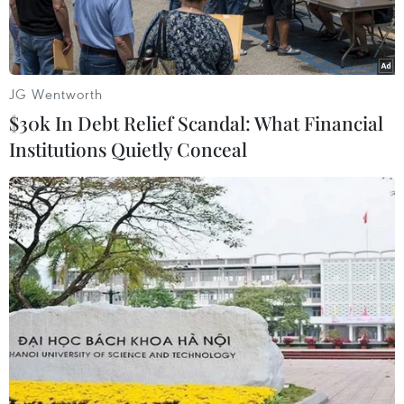
JG Wentworth
$30k In Debt Relief Scandal: What Financial
Institutions Quietly Conceal
Cảnh sát Đức. (Ảnh: Anh Ngọc/TTXVN)
Cảnh sát Đức đang trong tình trạng báo động
cao trước lễ hội hóa trang truyền thống diễn ra
tuần này sau khi một trang mạng xã hội có liên