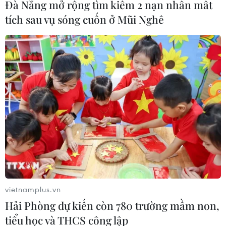
Đà Nẵng mở rộng tìm kiếm 2 nạn nhân mất
tích sau vụ sóng cuốn ở Mũi Nghê
vietnamplus.vn
Hải Phòng dự kiến còn 780 trường mầm non,
tiểu học và THCS công lập