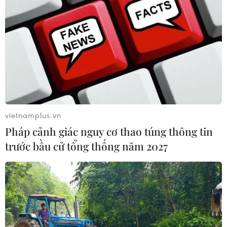
Ba Lan thảo luận việc thành lập căn
cứ quân sự thường trực với Mỹ
06/08/2026 00:06
Liên hợp quốc: Xung đột Ukraine trải
qua tháng đẫm máu nhất
vietnamplus.vn
05/08/2026 23:47
Pháp cảnh giác nguy cơ thao túng thông tin
trước bầu cử tổng thống năm 2027
Đức điều tra vụ UAV gắn thuốc nổ
xuất hiện tại sân bay
05/08/2026 23:43