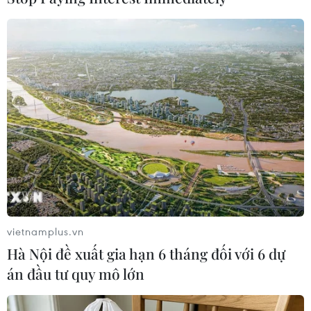
IS tuyên bố một thành viên của tổ
chức khủng bố này đã thực hiện
vụ tấn công bằng dao tại
Solingen, đồng thời khẳng định vụ
tấn công nhằm trả thù cho người
Hồi giáo ở khắp nơi.
(TTXVN/Vietnam+)
vietnamplus.vn
Hà Nội đề xuất gia hạn 6 tháng đối với 6 dự
án đầu tư quy mô lớn