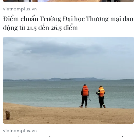
củng cố chủ quyền số
vietnamplus.vn
08/08/2026 04:15
Điểm chuẩn Trường Đại học Thương mại dao
động từ 21,5 đến 26,5 điểm
Liên hợp quốc kêu gọi chấm dứt tấn
công dân thường trong xung đột
Nga-Ukraine
07/08/2026 04:29
Chính sách nhà ở của nước Anh -
Góc tham chiếu cho Việt Nam
07/08/2026 04:08
Bỉ tìm ra hướng đi mới trong điều trị
vietnamplus.vn
ung thư gan di căn