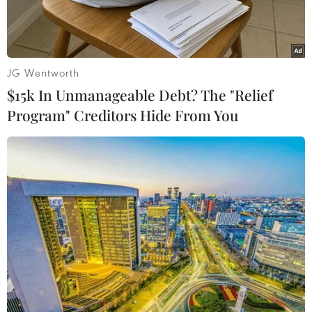
JG Wentworth
$15k In Unmanageable Debt? The "Relief
Program" Creditors Hide From You
Quang cảnh bên ngoài trụ sở của ECB tại thành phố Frankfurt
am Main. (Nguồn: AFP/TTXVN)
Các nước thành viên Liên minh châu Âu (EU)
trong đó có Pháp, Italy cần phải hành động hơn
nữa để giảm thâm hụt cao trong ngân sách 2015