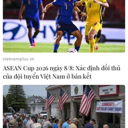
thúc đẩy tăng trưởng
09/07/2014 03:47
Bộ trưởng Tài chính Italy Pier Carlo Padoan, chủ trì phiên
họp của các Bộ trưởng Tài chính EU tại Brussels, Bỉ, nhấn
mạnh EU và Italy cần chú trọng tái cơ cấu nền kinh tế
để thúc đẩy tăng trưởng.
vietnamplus.vn
ASEAN Cup 2026 ngày 8/8: Xác định đối thủ
của đội tuyển Việt Nam ở bán kết