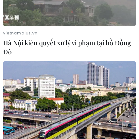
vietnamplus.vn
Hà Nội kiên quyết xử lý vi phạm tại hồ Đồng
Đò
EU chi 20 triệu euro để phát triển công
nghiệp bền vững
15/05/2014 09:31
Ủy ban châu Âu vừa công bố "Sáng kiến công nghiệp
bền vững, phát thải khí cácbon thấp - Giai đoạn 2" để
ứng phó với tình trạng biến đổi khí hậu.