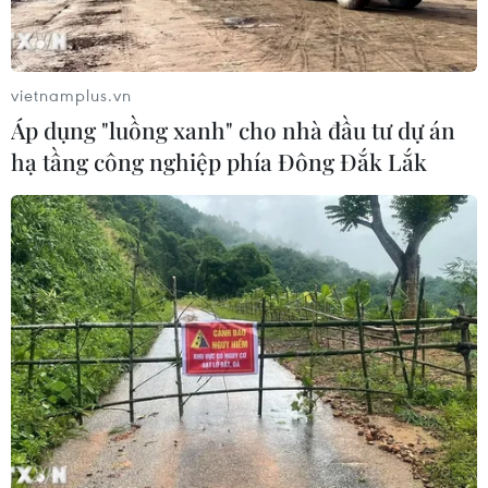
Ngôn ngữ
TTXVN
Dịch vụ tin
Quảng cáo
vietnamplus.vn
Liên hệ
Áp dụng "luồng xanh" cho nhà đầu tư dự án
hạ tầng công nghiệp phía Đông Đắk Lắk
Giấy phép số: 1374/GP-BTTTT do Bộ Thông tin và Truyền thông
cấp ngày 11/9/2008.
Quảng cáo: Phó TBT Nguyễn Thị Tám: 093.5958688, Email:
tamvna@gmail.com
Điện thoại: (024) 39411349 - (024) 39411348, Fax: (024)
39411348
Email:
vietnamplus2008@gmail.com
© Bản quyền thuộc về VietnamPlus, TTXVN. Cấm sao chép dưới
mọi hình thức nếu không có sự chấp thuận bằng văn bản.