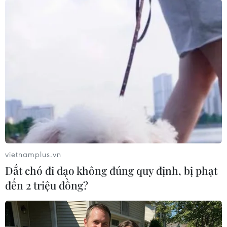
#EU
#Ngân sách 2015
#Jyrki Katainen
#Thâm hụt
#Nợ công
#Dự luật ngân sách
#Thủ tướng Italy
#Mateo Renzi
Italy
Pháp
vietnamplus.vn
Dắt chó đi dạo không đúng quy định, bị phạt
đến 2 triệu đồng?
Theo dõi VietnamPlus