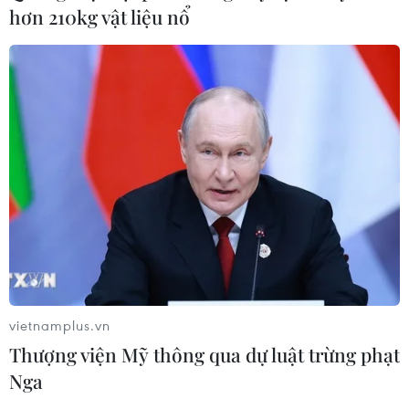
hơn 210kg vật liệu nổ
Việt Nam khẳng định vị thế tại triển
lãm thương mại quốc tế của Ấn Độ
07/08/2026 23:08
Xây dựng và phát triển Việt Nam trở
thành quốc gia biển mạnh
07/08/2026 22:30
Ngân hàng Trung ương Trung Quốc
mua thêm 20 tấn vàng trong tháng 7
vietnamplus.vn
07/08/2026 15:21
Thượng viện Mỹ thông qua dự luật trừng phạt
Nga