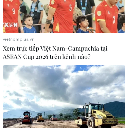
đồng
07/08/2026 10:33
Xem thêm
vietnamplus.vn
Xem trực tiếp Việt Nam-Campuchia tại
ASEAN Cup 2026 trên kênh nào?
CƠ QUAN CHỦ QUẢN: THÔNG TẤN XÃ VIỆT NAM
Tổng Biên tập: TRẦN TIẾN DUẨN
Phó Tổng Biên tập: NGUYỄN THỊ TÁM, KHÚC THANH
THỦY
Sở hữu trí tuệ
Quy định sử dụng
RSS
Hỗ trợ