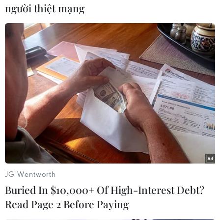
qua thay đổi cắt giảm tỷ lệ thâm hụt ngân sách
người thiệt mạng
lên 0,3% GDP trong năm 2015, so với 0,1% GDP
dự toán trước đó, nhằm đáp ứng yêu cầu của
EU.
Còn đối với Pháp, tuy dự báo thâm hụt ngân
sách 2015 ở mức 4,3% và chỉ đạt yêu cầu của EU
vào năm 2017 thay vì năm 2015 như cam kết,
nhưng Bộ trưởng Tài chính Michael Sapin
khẳng định đã tìm được thêm 3,6 tỷ euro (4,6 tỷ
USD) để giảm mức thâm hụt này./.
(TTXVN/Vietnam+)
JG Wentworth
Buried In $10,000+ Of High-Interest Debt?
Read Page 2 Before Paying