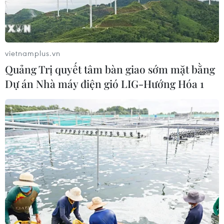
Nghệ An: OCOP đã có thương hiệu,
vì sao nông sản vẫn lo đầu ra?
vietnamplus.vn
08/08/2026 03:28
Quảng Trị quyết tâm bàn giao sớm mặt bằng
Dự án Nhà máy điện gió LIG-Hướng Hóa 1
Quảng Trị quyết tâm bàn giao sớm
mặt bằng Dự án Nhà máy điện gió
LIG-Hướng Hóa 1
08/08/2026 02:33
Chủ tịch Quốc hội dự kỷ
niệm 70 năm Ngày truyền thống lực
lượng Cảnh sát kinh tế
08/08/2026 01:59