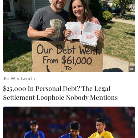
TIN LIÊN QUAN
JG Wentworth
$25,000 In Personal Debt? The Legal
Settlement Loophole Nobody Mentions
Italy kêu gọi tái cơ cấu nền kinh tế EU để