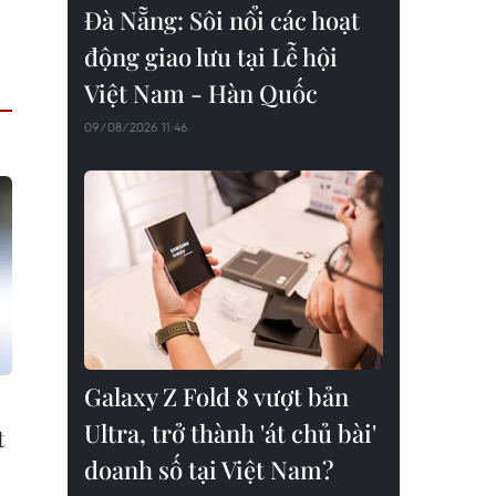
Đà Nẵng: Sôi nổi các hoạt
động giao lưu tại Lễ hội
Việt Nam - Hàn Quốc
09/08/2026 11:46
Galaxy Z Fold 8 vượt bản
Ultra, trở thành 'át chủ bài'
t
doanh số tại Việt Nam?