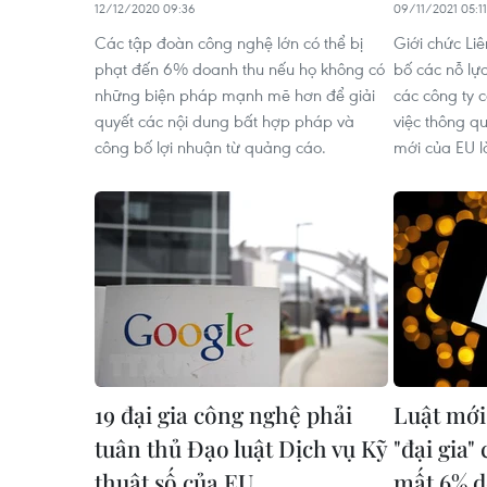
12/12/2020 09:36
09/11/2021 05:11
Các tập đoàn công nghệ lớn có thể bị
Giới chức Li
phạt đến 6% doanh thu nếu họ không có
bố các nỗ lự
những biện pháp mạnh mẽ hơn để giải
các công ty 
quyết các nội dung bất hợp pháp và
việc thông q
công bố lợi nhuận từ quảng cáo.
mới của EU l
19 đại gia công nghệ phải
Luật mới
tuân thủ Đạo luật Dịch vụ Kỹ
"đại gia"
thuật số của EU
mất 6% d