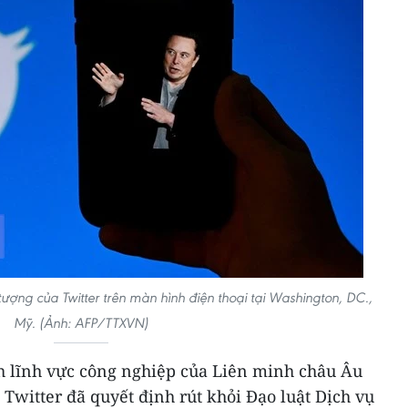
tượng của Twitter trên màn hình điện thoại tại Washington, DC.,
Mỹ. (Ảnh: AFP/TTXVN)
ch lĩnh vực công nghiệp của Liên minh châu Âu
 Twitter đã quyết định rút khỏi Đạo luật Dịch vụ