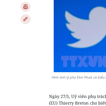
Hình ảnh tỷ phú Elon Musk và biểu 
Ngày 27/5, Uỷ viên phụ trá
(EU) Thierry Breton cho biết