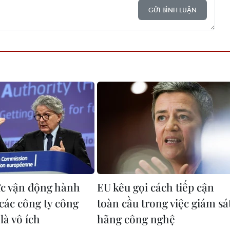
GỬI BÌNH LUẬN
ực vận động hành
EU kêu gọi cách tiếp cận
 các công ty công
toàn cầu trong việc giám sá
là vô ích
hãng công nghệ