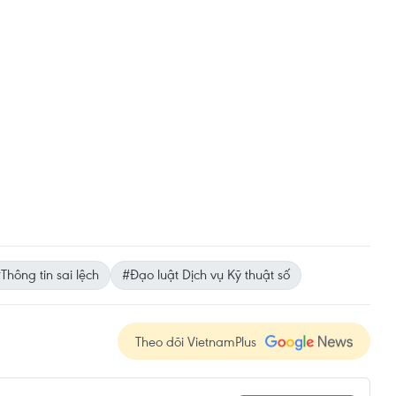
Thông tin sai lệch
#Đạo luật Dịch vụ Kỹ thuật số
Theo dõi VietnamPlus