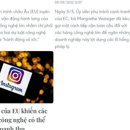
05/05/2022 13:07
ên minh châu Âu (EU) tuyên
Ngày 5/5, Ủy viên phụ trách cạnh tran
c vận động hành lang của
của EC, bà Margrethe Vestager đã kêu
công nghệ lớn nhằm chi phối
gọi một cách tiếp cận toàn cầu đối với
ua hai dự luật công nghệ
các hãng công nghệ lớn để ngăn nhữn
à "hành động vô ích."
doanh nghiệp này lợi dụng các lỗ hổng
pháp lý.
 của EU khiến các
 công nghệ có thể
oanh thu