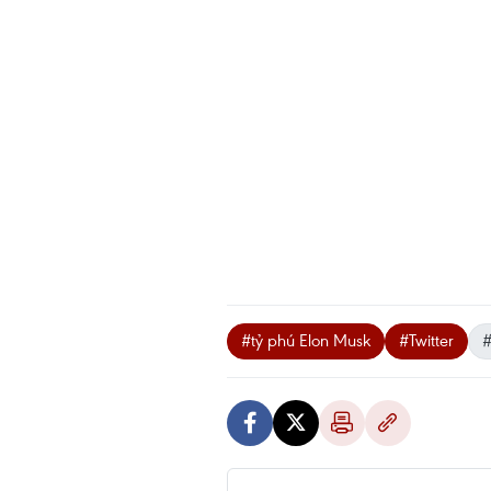
#tỷ phú Elon Musk
#Twitter
#