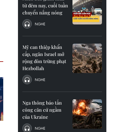
từ đêm nay, cuối tuần
chuyển nắng nóng
NGHE
Mỹ can thiệp khẩn
cấp, ngăn Israel mở
rộng đòn trừng phạt
Hezbollah
NGHE
Nga thông báo tấn
công căn cứ ngầm
của Ukraine
NGHE