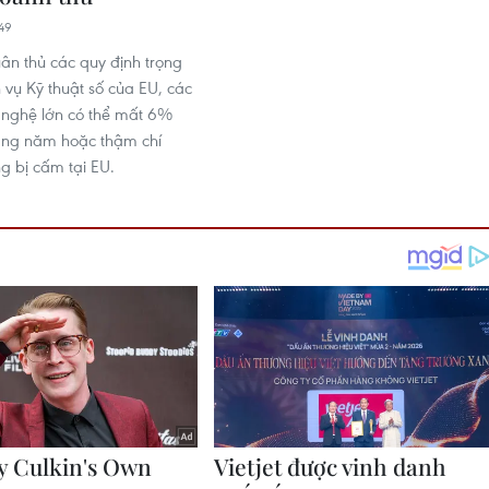
49
ân thủ các quy định trọng
 vụ Kỹ thuật số của EU, các
 nghệ lớn có thể mất 6%
àng năm hoặc thậm chí
g bị cấm tại EU.