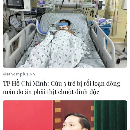
#đại hội đồng liên hợp quốc
#afghanistan
#SCO
#can thiệp từ nước ngoài
Afghanistan
Italy
vietnamplus.vn
TP Hồ Chí Minh: Cứu 3 trẻ bị rối loạn đông
máu do ăn phải thịt chuột dính độc
Theo dõi VietnamPlus