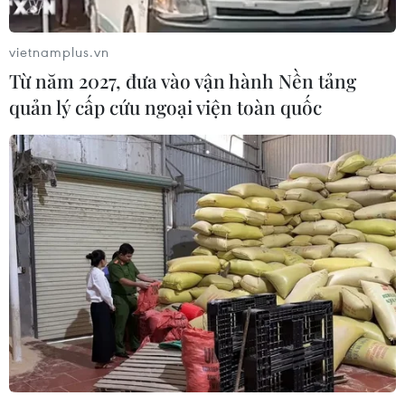
vietnamplus.vn
Từ năm 2027, đưa vào vận hành Nền tảng
quản lý cấp cứu ngoại viện toàn quốc
TIN CÙNG CHUYÊN MỤC
Tổng Bí thư, Chủ tịch nước Tô Lâm
đến thủ đô Canberra, tiếp tục
chuyến thăm cấp Nhà nước Australia