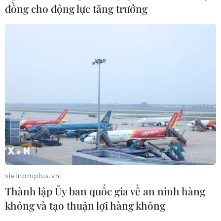
đồng cho động lực tăng trưởng
Trung Quốc, Nga, Iran, Pakistan thành lập
kênh liên lạc về Afghanistan
vietnamplus.vn
Thành lập Ủy ban quốc gia về an ninh hàng
17/09/2021 04:55
không và tạo thuận lợi hàng không
Trung Quốc, Nga, Pakistan và Iran nhất trí cần tăng
cường liên lạc và phối hợp, thống nhất quan điểm, phát