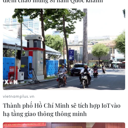
CƠ QUAN CHỦ QUẢN: THÔNG TẤN XÃ VIỆT NAM
Tổng Biên tập: TRẦN TIẾN DUẨN
Phó Tổng Biên tập: NGUYỄN THỊ TÁM, KHÚC THANH
THỦY
Sở hữu trí tuệ
Quy định sử dụng
RSS
Hỗ trợ
Ngôn ngữ
TTXVN
Dịch vụ tin
Quảng cáo
Liên hệ
vietnamplus.vn
Thành phố Hồ Chí Minh sẽ tích hợp IoT vào
hạ tầng giao thông thông minh
Giấy phép số: 1374/GP-BTTTT do Bộ Thông tin và Truyền thông
cấp ngày 11/9/2008.