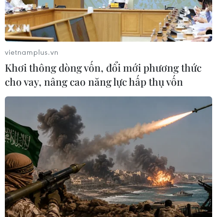
Australia điều tra vụ hai máy bay suýt
va chạm tại sân bay Sydney
vietnamplus.vn
09/08/2026 07:04
Khơi thông dòng vốn, đổi mới phương thức
cho vay, nâng cao năng lực hấp thụ vốn
Dấu mốc quan trọng đưa quan hệ
Việt Nam-New Zealand phát triển
thực chất và hiệu quả hơn
09/08/2026 02:46
Tổng Bí thư, Chủ tịch nước Tô Lâm
lên đường thăm cấp Nhà nước
Australia và New Zealand
09/08/2026 02:00