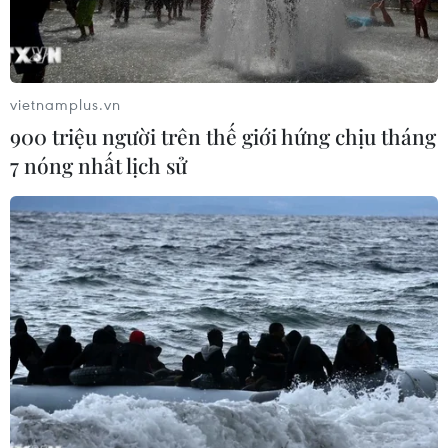
vietnamplus.vn
900 triệu người trên thế giới hứng chịu tháng
7 nóng nhất lịch sử
Người dân chờ rút tiền bên ngoài một ngân hàng ở Kabul,
Afghanistan, ngày 15/9. (Ảnh:THX/TTXVN)
Theo phóng viên TTXVN tại Rome, ngày 17/9,
Ngoại trưởng Italy Luigi Di Maio thông báo Hội
nghị thượng đỉnh đặc biệt của Nhóm các nền