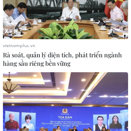
ông Marc Polymeropoulos - một cựu sỹ quan tình báo
CIA, đã đưa ra một số câu hỏi về hoạt động sơ tán của
chính phủ Mỹ gần đây tại sân bay quốc tế Hamid
Karzai ở Afghanistan.
vietnamplus.vn
Rà soát, quản lý diện tích, phát triển ngành
hàng sầu riêng bền vững