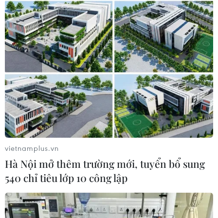
dựng nhà nước và thành lập chính phủ toàn
diện.
Trong khi đó, tại cuộc gặp với Tổng thống
Uzbekistan Shavkat Mirziyoyev cũng trong
khuôn khổ chuyến thăm Tajikistan, Tổng thống
Iran cũng đã nhắc lại quan điểm ủng hộ thành
lập chính phủ toàn diện với sự tham dự của tất
cả các bên ở Afghanistan./.
(TTXVN/Vietnam+)
vietnamplus.vn
Hà Nội mở thêm trường mới, tuyển bổ sung
540 chỉ tiêu lớp 10 công lập