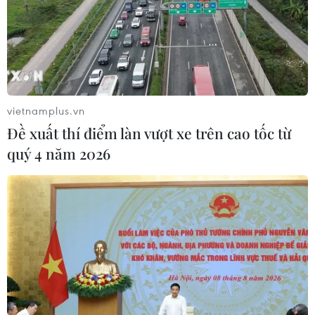
09/08/2026 14:15
Bão Dolphin đổ bộ Trung Quốc,
hàng trăm nghìn người phải sơ tán
09/08/2026 14:11
vietnamplus.vn
Đề xuất thí điểm làn vượt xe trên cao tốc từ
quý 4 năm 2026
Ấn Độ dự kiến chi 8,8 tỷ USD cho
hoạt động thăm dò dầu khí biển sâu
09/08/2026 13:13
Tổng Bí thư, Chủ tịch nước Tô Lâm
bắt đầu thăm cấp Nhà nước Australia
09/08/2026 12:05