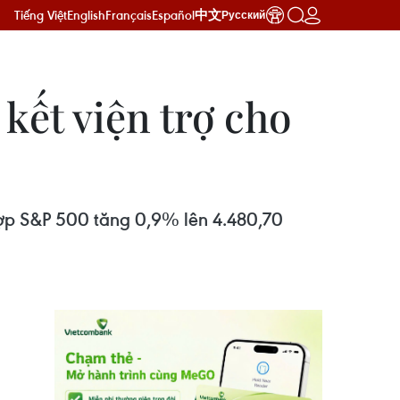
Tiếng Việt
English
Français
Español
中文
Русский
kết viện trợ cho
hợp S&P 500 tăng 0,9% lên 4.480,70