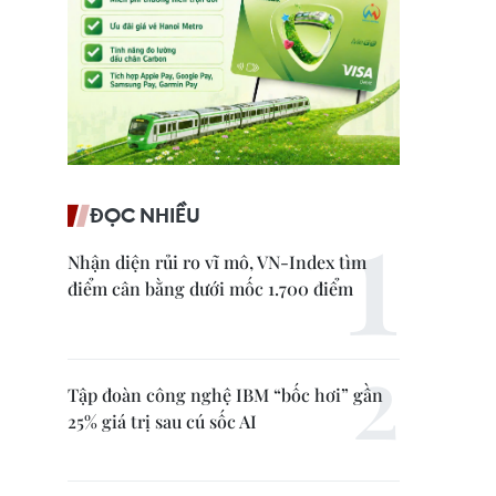
ĐỌC NHIỀU
Nhận diện rủi ro vĩ mô, VN-Index tìm
điểm cân bằng dưới mốc 1.700 điểm
Tập đoàn công nghệ IBM “bốc hơi” gần
25% giá trị sau cú sốc AI