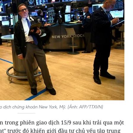
iao dịch chứng khoán New York, Mỹ. (Ảnh: AFP/TTXVN)
 trong phiên giao dịch 15/9 sau khi trải qua một
ạt" trước đó khiến giới đầu tư chủ yếu tập trung