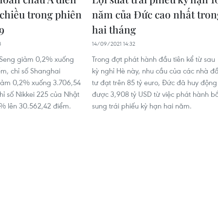
 chiều trong phiên
năm của Đức cao nhất tron
9
hai tháng
8
14/09/2021 14:32
 Seng giảm 0,2% xuống
Trong đợt phát hành đầu tiên kể từ sau
ểm, chỉ số Shanghai
kỳ nghỉ Hè này, nhu cầu của các nhà đ
iảm 0,2% xuống 3.706,54
tư đạt trên 85 tỷ euro, Đức đã huy động
hỉ số Nikkei 225 của Nhật
được 3,908 tỷ USD từ việc phát hành b
% lên 30.562,42 điểm.
sung trái phiếu kỳ hạn hai năm.