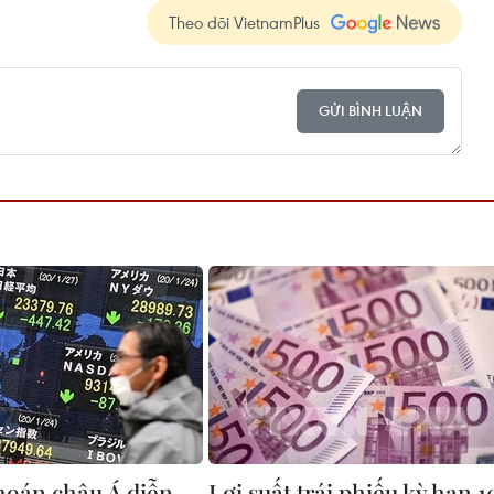
Theo dõi VietnamPlus
GỬI BÌNH LUẬN
hoán châu Á diễn
Lợi suất trái phiếu kỳ hạn 1