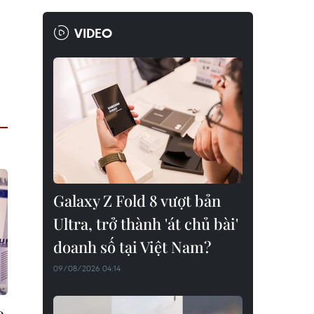
VIDEO
Galaxy Z Fold 8 vượt bản
Ultra, trở thành 'át chủ bài'
doanh số tại Việt Nam?
09/08/2026 04:14
0