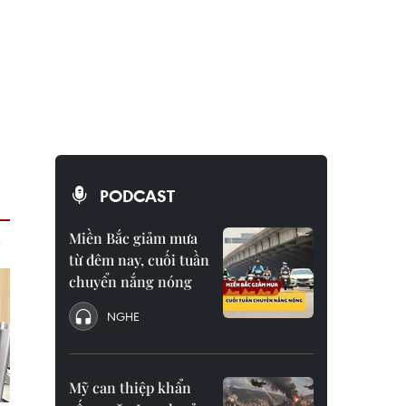
PODCAST
Miền Bắc giảm mưa
từ đêm nay, cuối tuần
chuyển nắng nóng
NGHE
Mỹ can thiệp khẩn