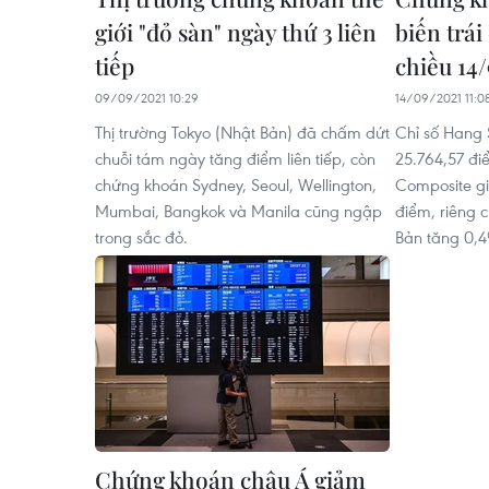
giới "đỏ sàn" ngày thứ 3 liên
biến trái
tiếp
chiều 14/
09/09/2021 10:29
14/09/2021 11:0
Thị trường Tokyo (Nhật Bản) đã chấm dứt
Chỉ số Hang
chuỗi tám ngày tăng điểm liên tiếp, còn
25.764,57 đi
chứng khoán Sydney, Seoul, Wellington,
Composite g
Mumbai, Bangkok và Manila cũng ngập
điểm, riêng c
trong sắc đỏ.
Bản tăng 0,4
Chứng khoán châu Á giảm