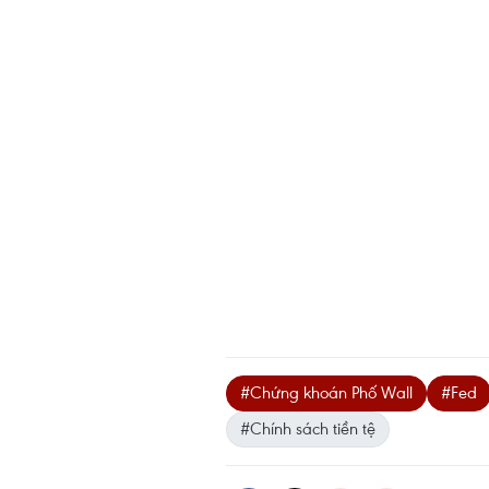
#Chứng khoán Phố Wall
#Fed
#Chính sách tiền tệ