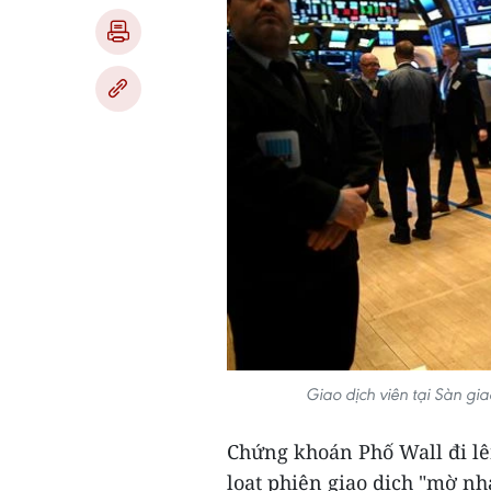
Giao dịch viên tại Sàn g
Chứng khoán Phố Wall đi lên
loạt phiên giao dịch "mờ nh