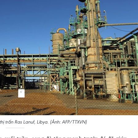
thị trấn Ras Lanuf, Libya. (Ảnh: AFP/TTXVN)