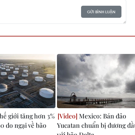
GỬI BÌNH LUẬN
hế giới tăng hơn 3%
Mexico: Bán đảo
10 do ngại về bão
Yucatan chuẩn bị đương đầ
với bão Delta