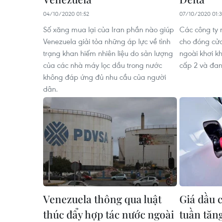
04/10/2020 01:52
07/10/2020 01:3
Số xăng mua lại của Iran phần nào giúp
Các công ty 
Venezuela giải tỏa những áp lực về tình
cho đóng cửa
trạng khan hiếm nhiên liệu do sản lượng
ngoài khơi k
của các nhà máy lọc dầu trong nước
cấp 2 và đan
không đáp ứng đủ nhu cầu của người
dân.
Venezuela thông qua luật
Giá dầu 
thúc đẩy hợp tác nước ngoài
tuần tăn