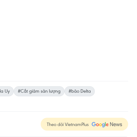
a Uy
#Cắt giảm sản lượng
#bão Delta
Theo dõi VietnamPlus