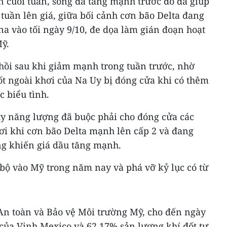
n cuối tuần, song đà tăng mạnh trước đó đã giúp
tuần lên giá, giữa bối cảnh cơn bão Delta đang
ana vào tối ngày 9/10, đe dọa làm gián đoạn hoạt
ỹ.
 hồi sau khi giảm mạnh trong tuần trước, nhờ
ốt ngoài khơi của Na Uy bị đóng cửa khi có thêm
 biểu tình.
ty năng lượng đã buộc phải cho đóng cửa các
ơi khi cơn bão Delta mạnh lên cấp 2 và đang
g khiến giá dầu tăng mạnh.
 bộ vào Mỹ trong năm nay và phá vỡ kỷ lục có từ
An toàn và Bảo vệ Môi trường Mỹ, cho đến ngày
 của Vịnh Mexico và 62,17% sản lượng khí đốt tự