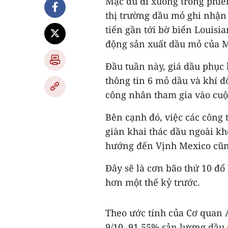
Mặc dù đi xuống trong phiê
thị trường dầu mỏ ghi nhận 
tiến gần tới bờ biển Louisi
động sản xuất dầu mỏ của M
Đầu tuần này, giá dầu phục
thông tin 6 mỏ dầu và khí đ
công nhân tham gia vào cuộc
Bên cạnh đó, việc các công 
giàn khai thác dầu ngoài kh
hướng đến Vịnh Mexico cũn
Đây sẽ là cơn bão thứ 10 đổ
hơn một thế kỷ trước.
Theo ước tính của Cơ quan 
9/10, 91,55% sản lượng dầu