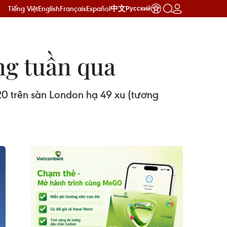
Tiếng Việt
English
Français
Español
中文
Русский
ng tuần qua
20 trên sàn London hạ 49 xu (tương