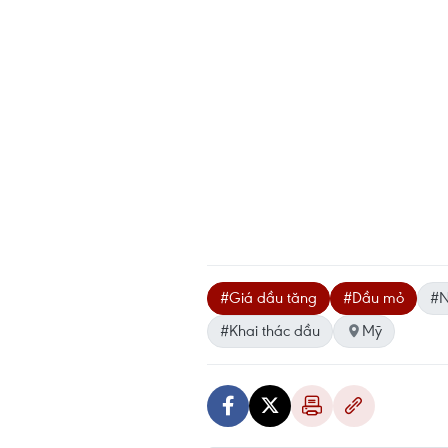
#Giá dầu tăng
#Dầu mỏ
#N
#Khai thác dầu
Mỹ