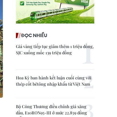
ĐỌC NHIỀU
Giá vàng tiếp tục giảm thêm 1 triệu đồng,
SJC xuống mốc 139 triệu đồng
Hoa Kỳ ban hành kết luận cuối cùng với
thép cốt bêtông nhập khẩu từ Việt Nam
Bộ Công Thương điều chỉnh giá xăng
dầu, E10RON95-III ở mức 22.859 đồng