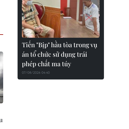
Tiến "Bịp" hầu tòa trong vụ
án tổ chức sử dụng trái
phép chất ma túy
07/08/2026 04:40
u