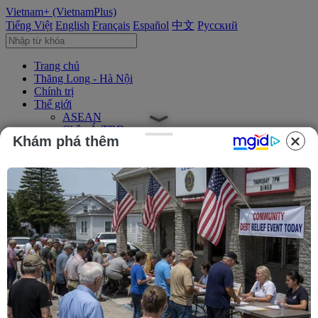
Vietnam+ (VietnamPlus)
Tiếng Việt
English
Français
Español
中文
Русский
Trang chủ
Thăng Long - Hà Nội
Chính trị
Thế giới
ASEAN
Châu Á-TBD
Khám phá thêm
Trung Đông
Châu Âu
Châu Mỹ
Châu Phi
Kinh tế
Kinh doanh
Tài chính
Tín dụng nông thôn
Chứng khoán
Bất động sản
Doanh nghiệp
Thông tin doanh nghiệp
Thông cáo báo chí
Xã hội