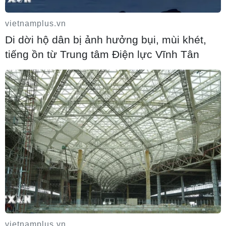
tiếng ồn từ Trung tâm Điện lực Vĩnh Tân
vietnamplus.vn
07/08/2026 14:10
Di dời hộ dân bị ảnh hưởng bụi, mùi khét,
tiếng ồn từ Trung tâm Điện lực Vĩnh Tân
Hà Nội quyết liệt xử lý các "điểm nghẽn"
úng ngập, môi trường đô thị
07/08/2026 13:51
Thu hồi 89 ha đất đấu giá chọn nhà đầu tư
công trình thành phố cảng hàng không
07/08/2026 13:46
Cơ cấu, số lượng, chế độ với hiệu trưởng,
vietnamplus.vn