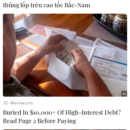
thủng lốp trên cao tốc Bắc-Nam
trộm cắp tài sản nhằm chiếm đoạt số tiền trên.
Vụ việc đang được Công an huyện Chư Sê tiếp
tục điều tra, làm rõ./.
(TTXVN/Vietnam+)
JG Wentworth
Buried In $10,000+ Of High-Interest Debt?
Read Page 2 Before Paying