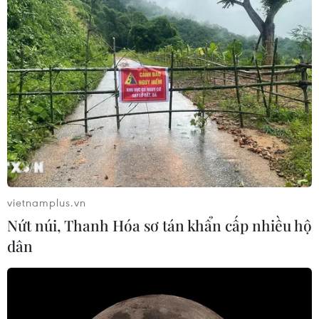
vietnamplus.vn
Nứt núi, Thanh Hóa sơ tán khẩn cấp nhiều hộ
dân