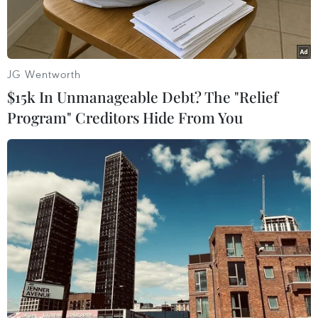
tài sản
JG Wentworth
$15k In Unmanageable Debt? The "Relief
Program" Creditors Hide From You
Ảnh minh họa. (Nguồn: Vietnam+)
Ngày 27/5, Công an huyện Chư Sê (tỉnh Gia Lai)
cho biết đơn vị đã ra quyết định tạm giữ hình sự
2 đối tượng gồm: Nguyễn Thị Ngọc Trâm (28