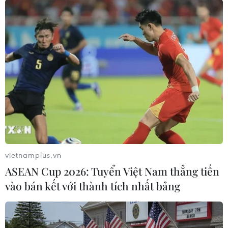
#Chơi chứng khoán
#Trộm tiền
#Công an huyện Chư Sê
#Tham ô tài sản
#Trộm cắp tài sản
#Tạo hiện trường giả
Gia Lai
Theo dõi VietnamPlus
vietnamplus.vn
ASEAN Cup 2026: Tuyển Việt Nam thẳng tiến
vào bán kết với thành tích nhất bảng
TIN LIÊN QUAN