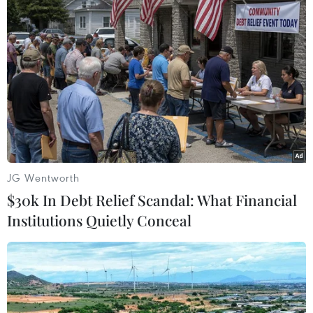
JG Wentworth
An Giang: Bắt đối tượng trộm cắp tại
$30k In Debt Relief Scandal: What Financial
nhiều cửa hàng Bách hóa xanh
Institutions Quietly Conceal
07/04/2023 11:30
Công an thành phố Long Xuyên cho biết đang tạm giữ
Trần Ngọc Phương Thúy, ở phường Tân An, quận Ninh
Kiều, thành phố Cần Thơ, để điều tra hành vi “Trộm cắp
tài sản” ở 3 cửa hàng Bách hóa xanh.