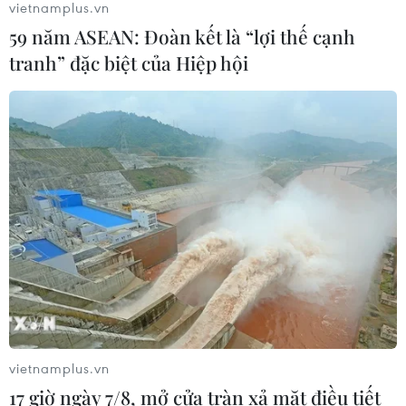
vietnamplus.vn
04/08/2026 14:34
59 năm ASEAN: Đoàn kết là “lợi thế cạnh
tranh” đặc biệt của Hiệp hội
Xem thêm
CƠ QUAN CHỦ QUẢN: THÔNG TẤN XÃ VIỆT NAM
Tổng Biên tập: TRẦN TIẾN DUẨN
Phó Tổng Biên tập: NGUYỄN THỊ TÁM, KHÚC THANH
THỦY
vietnamplus.vn
Sở hữu trí tuệ
Quy định sử dụng
17 giờ ngày 7/8, mở cửa tràn xả mặt điều tiết