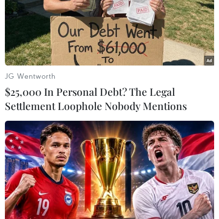
Qua đấu tranh, Trần Thanh Tâm và Bùi Văn Hiền (cùng
sinh sống ở Cần Thơ) khai nhận đã thuê xe, mua dụng
cụ để cùng nhau đi trộm bình ắc quy của ôtô trên địa
bàn.
JG Wentworth
$25,000 In Personal Debt? The Legal
Settlement Loophole Nobody Mentions