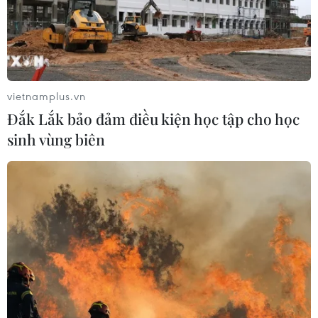
vietnamplus.vn
Đắk Lắk bảo đảm điều kiện học tập cho học
sinh vùng biên
TIN CÙNG CHUYÊN MỤC
Bế mạc Hội thi lực lượng tham gia
bảo vệ an ninh, trật tự ở cơ sở giỏi
toàn quốc
07/08/2026 15:57
Khởi tố, truy nã 3 đối tượng hoạt