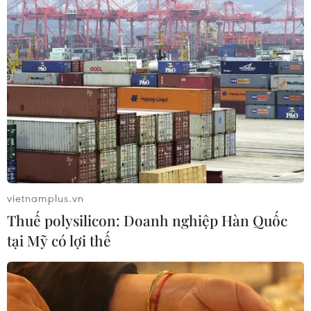
Cảnh báo thủ đoạn lừa đảo đưa lao
động thời vụ sang Hàn Quốc
06/08/2026 04:11
24 năm tù cho 2 vợ chồng tổ
chức “bay lắc” tại Hà Nội
06/08/2026 03:46
vietnamplus.vn
Thuế polysilicon: Doanh nghiệp Hàn Quốc
Khởi tố thêm 6 đối tượng vụ lập
tại Mỹ có lợi thế
khống hồ sơ bảo hiểm y tế ở Đắk Lắk
05/08/2026 14:55