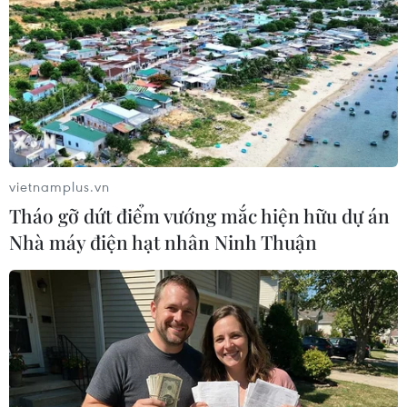
vietnamplus.vn
Tháo gỡ dứt điểm vướng mắc hiện hữu dự án
Nhà máy điện hạt nhân Ninh Thuận
Cần Thơ: Bắt giữ 2 đối tượng thuê ôtô đi
trộm cắp tài sản
21/04/2023 06:36