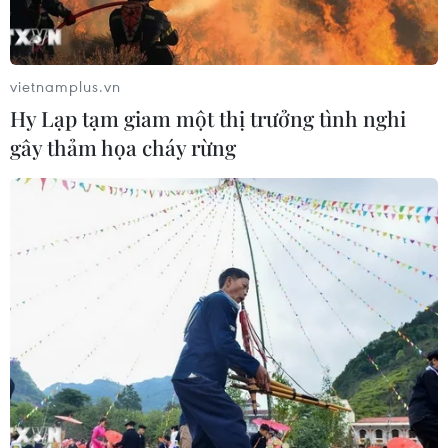
động nhằm lật đổ chính quyền nhân
dân
07/08/2026 13:51
vietnamplus.vn
Hy Lạp tạm giam một thị trưởng tình nghi
Bảo mẫu tại cơ sở mầm non thừa
gây thảm họa cháy rừng
nhận hành vi bạo hành hai trẻ
07/08/2026 12:27
Phát hiện đối tượng tàng trữ trái
phép vũ khí quân dụng
07/08/2026 12:25
Tây Ninh cảnh báo giả mạo cơ quan
đăng ký kinh doanh để lừa đảo