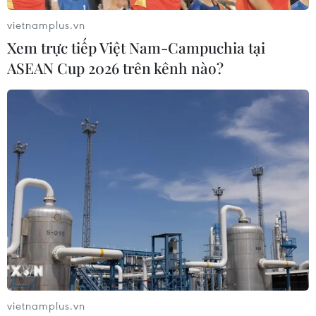
vietnamplus.vn
Xem trực tiếp Việt Nam-Campuchia tại
ASEAN Cup 2026 trên kênh nào?
Tây Ninh: Bắt giữ đối tượng trốn lệnh truy
nã sau gần 21 năm
19/05/2023 10:57
Năm 2002, Trương Thị Thu bị khởi tố về hành vi trộm
cắp tài sản tại chợ Phường 3 (Tây Ninh) nhưng được tại
ngoại do đang nuôi con nhỏ, sau đó đối tượng đã bỏ
trốn khỏi địa phương.
vietnamplus.vn