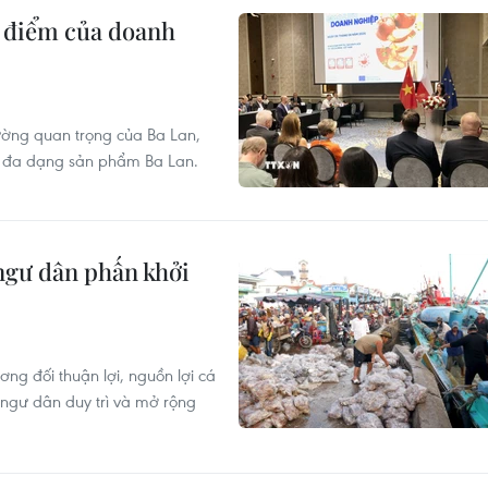
ng điểm của doanh
ường quan trọng của Ba Lan,
có đa dạng sản phẩm Ba Lan.
ngư dân phấn khởi
ơng đối thuận lợi, nguồn lợi cá
 ngư dân duy trì và mở rộng