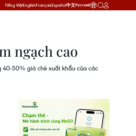
Tiếng Việt
English
Français
Español
中文
Русский
kim ngạch cao
ng 40-50% giá chè xuất khẩu của các