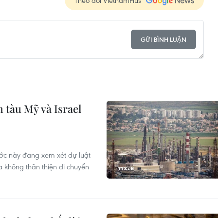
Theo dõi VietnamPlus
GỬI BÌNH LUẬN
 tàu Mỹ và Israel
ước này đang xem xét dự luật
 không thân thiện di chuyển