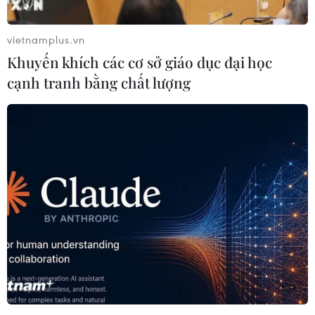
khi thương hiệu vàng Rồng Thăng Long của Bảo Tín
Minh Châu cũng "tuột tay" 150.000 đồng/lượng.
vietnamplus.vn
Khuyến khích các cơ sở giáo dục đại học
cạnh tranh bằng chất lượng
Các thị trường châu Á đồng loạt đi xuống
trong phiên chiều 7/11