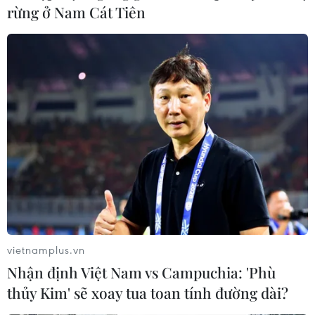
rừng ở Nam Cát Tiên
vietnamplus.vn
Nhận định Việt Nam vs Campuchia: 'Phù
thủy Kim' sẽ xoay tua toan tính đường dài?