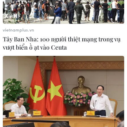
vietnamplus.vn
Tây Ban Nha: 100 người thiệt mạng trong vụ
vượt biển ồ ạt vào Ceuta
Giá vàng SJC giảm 550.000 đồng mỗi
lượng, tỷ giá trung tâm đi xuống
07/11/2023 02:30
Giá vàng SJC lao dốc phiên sáng 7/1, với mức điều
chỉnh cao nhất lên tới 550.000 đồng mỗi lượng, trong