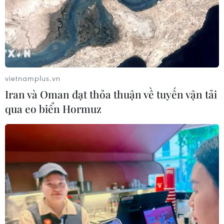
vietnamplus.vn
Iran và Oman đạt thỏa thuận về tuyến vận tải
qua eo biển Hormuz
TIN CÙNG CHUYÊN MỤC