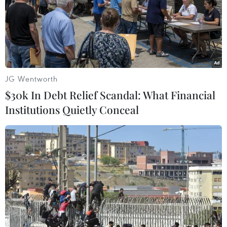
JG Wentworth
$30k In Debt Relief Scandal: What Financial
Giá vàng bất ngờ giảm khi lãi suất trái
Institutions Quietly Conceal
phiếu kho bạc Mỹ tăng
07/11/2023 01:05
Thị trường vàng đặc biệt quan tâm đến các tín hiệu về
lộ trình lãi suất của Fed, với việc các quan chức của Fed
sẽ phát biểu trong cuộc họp tuần này, trong đó có Chủ
tịch Fed Jerome Powell vào 9/11.