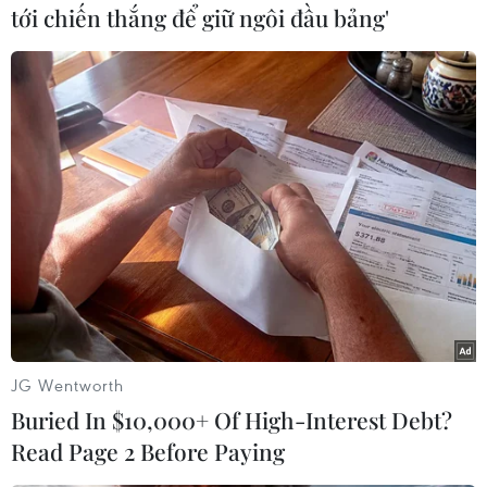
tới chiến thắng để giữ ngôi đầu bảng'
#Giá vàng
#Đồng USD
#Fed
#Vàng SJC
JG Wentworth
Buried In $10,000+ Of High-Interest Debt?
Theo dõi VietnamPlus
Read Page 2 Before Paying