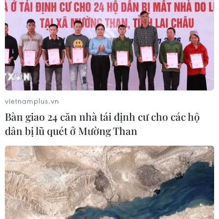
vietnamplus.vn
Bàn giao 24 căn nhà tái định cư cho các hộ
dân bị lũ quét ở Mường Than