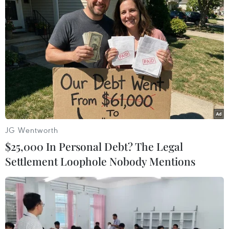
mốc 70 triệu đồng mỗi lượng
06/11/2023 08:25
Sau nửa ngày giao dịch, chiều 6/11, thương hiệu SJC
bất ngờ đảo chiều tăng tới 1,5 triệu đồng mỗi lượng,
giúp giá bán ra lấy lại mốc 70 triệu đồng. Trong khi đó,
tỷ giá USD tiếp tục đi xuống.
JG Wentworth
$25,000 In Personal Debt? The Legal
Settlement Loophole Nobody Mentions