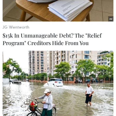
JG Wentworth
$15k In Unmanageable Debt? The "Relief
Program" Creditors Hide From You
Nhân viên giới thiệu những thỏi vàng 1-kilogram tại cửa hàng
kim hoàn Tanaka Kikinzoku ở Tokyo, Nhật Bản. (Ảnh:
AFP/TTXVN)