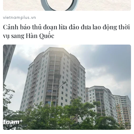
Giá dầu tăng khi nhà đầu tư thận
trọng trước tình hình Trung Đông
vietnamplus.vn
06/08/2026 09:03
Cảnh báo thủ đoạn lừa đảo đưa lao động thời
vụ sang Hàn Quốc
Giá vàng tăng phiên thứ tư liên tiếp,
chạm mức cao nhất trong 7 tuần
06/08/2026 08:36
Xăng dầu trong nước đồng loạt giảm,
E10RON95-III xuống còn 22.324
đồng/lít
06/08/2026 08:07
Cà Mau triển khai đợt cao điểm