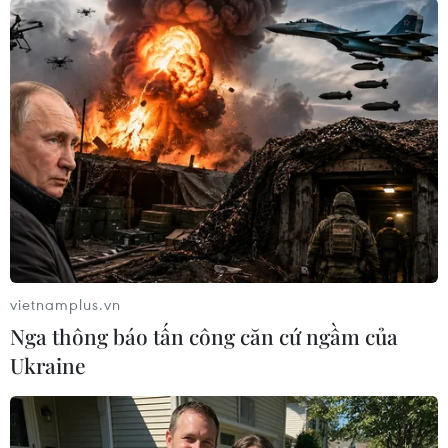
TIN LIÊN QUAN
vietnamplus.vn
Nga thông báo tấn công căn cứ ngầm của
Ukraine
Giá vàng SJC bất ngờ đảo chiều, lấy lại