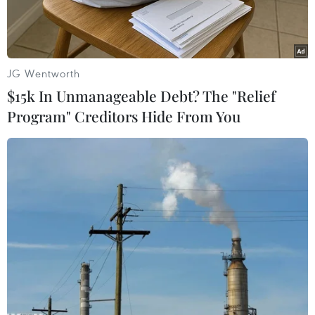
JG Wentworth
$15k In Unmanageable Debt? The "Relief
Program" Creditors Hide From You
Giá vàng tại châu Á lại giảm. (Nguồn: AFP/TTXVN)
Trong phiên sáng ngày 15/1, tại châu Á, giá
vàng giảm phiên thứ hai, do số liệu về doanh số
bán lẻ của Mỹ tăng mạnh đã thúc đẩy thị trường
chứng khoán đi lên. Điều này khiến sức hấp
dẫn của vàng, vốn được xem là nơi trú ẩn an