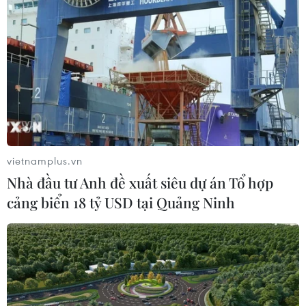
Doanh nghiệp Trung Quốc đánh giá
cao triển vọng hợp tác cơ giới hóa
nông nghiệp với Việt Nam
06/08/2026 04:14
Xem thêm
vietnamplus.vn
Nhà đầu tư Anh đề xuất siêu dự án Tổ hợp
cảng biển 18 tỷ USD tại Quảng Ninh
CƠ QUAN CHỦ QUẢN: THÔNG TẤN XÃ VIỆT NAM
Tổng Biên tập: TRẦN TIẾN DUẨN
Phó Tổng Biên tập: NGUYỄN THỊ TÁM, KHÚC THANH
THỦY