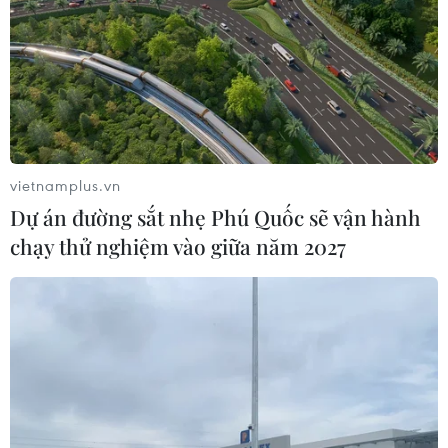
Sở hữu trí tuệ
Quy định sử dụng
RSS
Hỗ trợ
Ngôn ngữ
TTXVN
Dịch vụ tin
Quảng cáo
Liên hệ
vietnamplus.vn
Dự án đường sắt nhẹ Phú Quốc sẽ vận hành
chạy thử nghiệm vào giữa năm 2027
Giấy phép số: 1374/GP-BTTTT do Bộ Thông tin và Truyền thông
cấp ngày 11/9/2008.
Quảng cáo: Phó TBT Nguyễn Thị Tám: 093.5958688, Email:
tamvna@gmail.com
Điện thoại: (024) 39411349 - (024) 39411348, Fax: (024)
39411348
Email:
vietnamplus2008@gmail.com
© Bản quyền thuộc về VietnamPlus, TTXVN. Cấm sao chép dưới