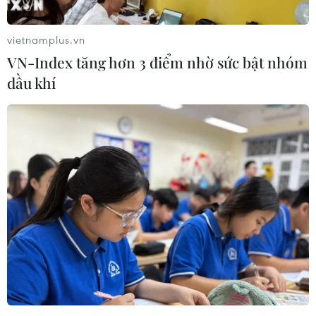
07/08/2026 01:50
vietnamplus.vn
VN-Index tăng hơn 3 điểm nhờ sức bật nhóm
Phòng vệ thương mại và bài học
dầu khí
"chuẩn bị kỹ-thắng lớn" của doanh
nghiệp Việt
07/08/2026 01:14
Giá dầu tăng vọt do Iran xem xét cấm
tàu Mỹ và Israel qua eo biển Hormuz
07/08/2026 00:45
Giá vàng thế giới quay đầu giảm nhẹ
do áp lực chốt lời
07/08/2026 00:31