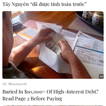
Tây Nguyên “đã được tính toán trước”
14/1./.
(TTXVN)
JG Wentworth
Buried In $10,000+ Of High-Interest Debt?
Read Page 2 Before Paying
#Giá vàng
#Thị trường châu Á
#Giao dịch