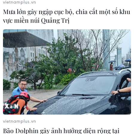
vietnamplus.vn
Mưa lớn gây ngập cục bộ, chia cắt một số khu
vực miền núi Quảng Trị
TP.HCM tổ chức nhiều hoạt động kỷ niệm
ngày thành lập Quân đội
vietnamplus.vn
25/11/2014 13:07
Bão Dolphin gây ảnh hưởng diện rộng tại
Thành phố Hồ Chí Minh tổ chức tri ân người có công với