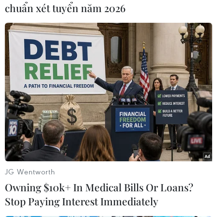
Ninh, Bí thư Tỉnh đoàn Tây Ninh Huỳnh Thanh
chuẩn xét tuyển năm 2026
Phương nhấn mạnh, để nối tiếp truyền thống
hào hùng của cha, anh đi trước, đã hy sinh
xương máu, tuổi thanh xuân, sẵn sàng dấn thân,
chấp nhận gian khổ để thế hệ trẻ hôm nay được
sống trong hòa bình, tự do, độc lập, tuổi trẻ Tây
Ninh sẽ tiếp tục phát huy tinh thần xung kích
“tuổi trẻ dám dấn thân, dám cống hiến” góp
phần xây dựng quê hương ngày càng giàu đẹp,
văn minh và thịnh vượng./.
(TTXVN/Vietnam+)
JG Wentworth
Owning $10k+ In Medical Bills Or Loans?
Stop Paying Interest Immediately