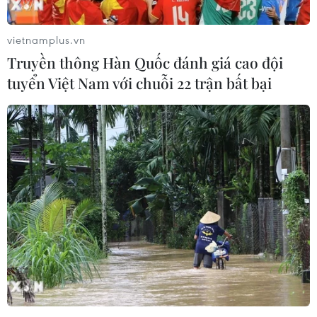
vietnamplus.vn
Truyền thông Hàn Quốc đánh giá cao đội
tuyển Việt Nam với chuỗi 22 trận bất bại
Di tích Trung ương Cục miền Nam đón
hơn 40.000 lượt khách
29/08/2014 08:05
Trong tám tháng qua, Khu Di tích Trung ương Cục miền
Nam đã đón trên 700 đoàn khách, trong đó có 40.000
lượt người các nơi đến tham quan tìm hiểu lịch sử, giao
lưu văn nghệ.