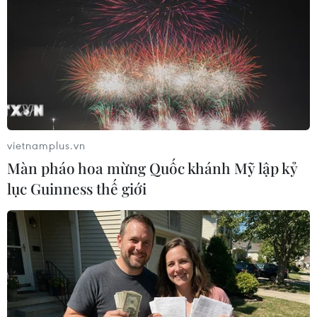
Công bố Nghị quyết thành lập thành phố
Tây Ninh
15/02/2014 02:28
Lễ công bố Nghị quyết của Chính phủ về việc thành lập
thành phố Tây Ninh thuộc tỉnh Tây Ninh được tổ chức tối
14/2, tại tỉnh Tây Ninh.
vietnamplus.vn
Màn pháo hoa mừng Quốc khánh Mỹ lập kỷ
lục Guinness thế giới