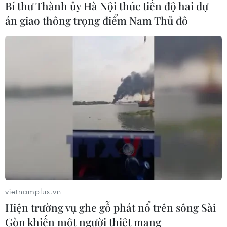
Bí thư Thành ủy Hà Nội thúc tiến độ hai dự
án giao thông trọng điểm Nam Thủ đô
Đội K93 quy tập được 11 bộ hài cốt liệt
sỹ trên địa bàn An Giang
08/08/2026 11:11
Xem thêm
vietnamplus.vn
CƠ QUAN CHỦ QUẢN: THÔNG TẤN XÃ VIỆT NAM
Hiện trường vụ ghe gỗ phát nổ trên sông Sài
Tổng Biên tập: TRẦN TIẾN DUẨN
Gòn khiến một người thiệt mạng