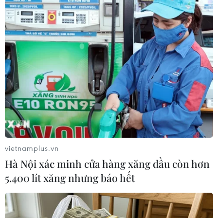
#Tây Ninh
#Quân đội Nhân dân
#Quốc phòng toàn dân
#cách mạng lão thànhTrung ương Cục miền Nam
vietnamplus.vn
#tuổi trẻ Tây Ninh
Tây Ninh
Hà Nội xác minh cửa hàng xăng dầu còn hơn
5.400 lít xăng nhưng báo hết
Theo dõi VietnamPlus