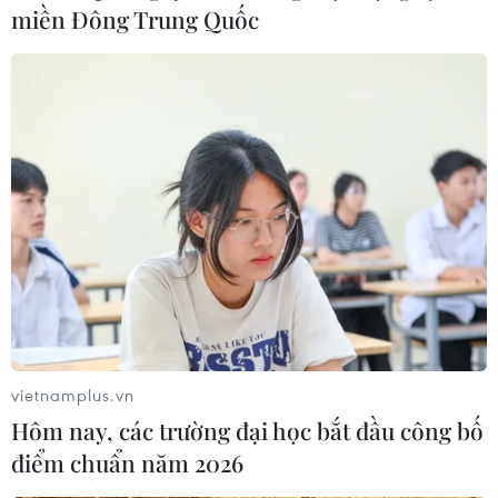
miền Đông Trung Quốc
nước, các hoạt động văn hóa, thể thao biểu dương
phong trào toàn dân bảo vệ Tổ quốc.
vietnamplus.vn
Hôm nay, các trường đại học bắt đầu công bố
điểm chuẩn năm 2026