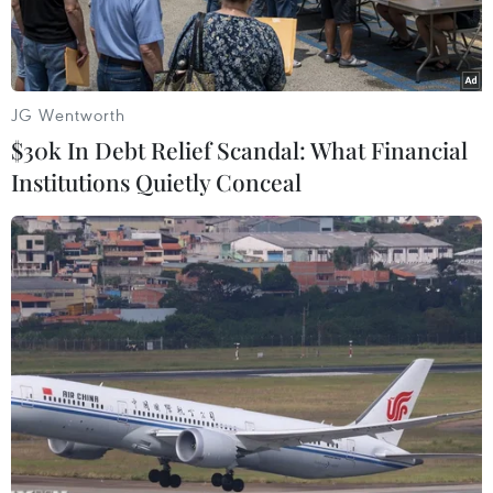
JG Wentworth
$30k In Debt Relief Scandal: What Financial
Institutions Quietly Conceal
Quang cảnh buổi giao lưu “Tiếp nối truyền thống tuổi trẻ ở R”.
(Ảnh Phạm Thanh Tân/TTXVN)
Kỷ niệm 70 năm Ngày thành lập Quân đội nhân
dân Việt Nam (22/12/1944 - 22/12/2014) và 25