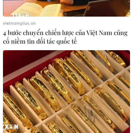
vietnamplus.vn
4 bước chuyển chiến lược của Việt Nam củng
cố niềm tin đối tác quốc tế
TIN CÙNG CHUYÊN MỤC
Tuổi trẻ Điện Biên tiếp nhận ngọn
đuốc Hành trình “Tôi yêu Tổ quốc