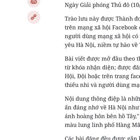
Ngày Giải phóng Thủ đô (10/
Trào lưu này được Thành đo
trên mạng xã hội Facebook đ
người dùng mạng xã hội có t
yêu Hà Nội, niềm tự hào về
Bài viết được mở đầu theo t
từ khóa nhận diện; được đă
Hội, Đội hoặc trên trang fa
thiếu nhi và người dùng mạ
Nội dung thông điệp là nhữ
ấn đáng nhớ về Hà Nội như "
ánh hoàng hôn bên hồ Tây," "
màu lung linh phố Hàng Mã,"
Các bài đăng đều được gắn 