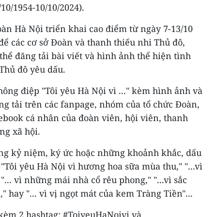
10/1954-10/10/2024).
àn Hà Nội triển khai cao điểm từ ngày 7-13/10
ể các cơ sở Đoàn và thanh thiếu nhi Thủ đô,
hể đăng tải bài viết và hình ảnh thể hiện tình
 Thủ đô yêu dấu.
hông điệp "Tôi yêu Hà Nội vì ..." kèm hình ảnh và
ng tải trên các fanpage, nhóm của tổ chức Đoàn,
cebook cá nhân của đoàn viên, hội viên, thanh
ng xã hội.
ng kỷ niệm, ký ức hoặc những khoảnh khắc, dấu
Tôi yêu Hà Nội vì hương hoa sữa mùa thu," "...vì
... vì những mái nhà cổ rêu phong," "...vì sắc
 hay "... vì vị ngọt mát của kem Tràng Tiền"...
kèm 2 hashtag: #ToiyeuHaNoivi và