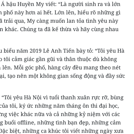
 Á hậu Huyền My viết: “Là người sinh ra và lớn
h phố này hơn ai hết. Lớn lên, hiểu rõ những gì
ã trải qua, My càng muốn lan tỏa tình yêu này
ên khác. Chúng ta đã kế thừa và hãy cùng nhau
u biểu năm 2019 Lê Anh Tiến bày tỏ: “Tôi yêu Hà
 tôi cảm giác gần gũi và thân thuộc dù không
ớn lên. Mỗi góc phố, hàng cây đều mang theo nét
ại, tạo nên một không gian sống động và đầy sức
 “Tôi yêu Hà Nội vì tuổi thanh xuân rực rỡ, bùng
ủa tôi, ký ức những năm tháng ôn thi đại học,
ững việc khác nữa và cả những kỷ niệm với các
 buổi offline, những tình bạn đẹp, những cảm
 Đặc biệt, những ca khúc tôi viết những ngày xưa