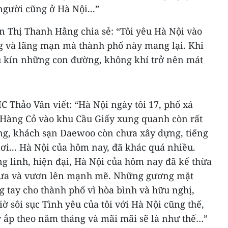
người cũng ở Hà Nội...”
Thị Thanh Hằng chia sẻ: “Tôi yêu Hà Nội vào
g và lãng mạn mà thành phố này mang lại. Khi
ủ kín những con đường, không khí trở nên mát
C Thảo Vân viết: “Hà Nội ngày tôi 17, phố xá
a Hàng Cỏ vào khu Cầu Giấy xung quanh còn rất
ng, khách sạn Daewoo còn chưa xây dựng, tiếng
ơi... Hà Nội của hôm nay, đã khác quá nhiều.
g linh, hiện đại, Hà Nội của hôm nay đã kế thừa
xưa và vươn lên mạnh mẽ. Những gương mặt
g tay cho thành phố vì hòa bình và hữu nghị,
iờ sôi sục Tình yêu của tôi với Hà Nội cũng thế,
y ắp theo năm tháng và mãi mãi sẽ là như thế…”