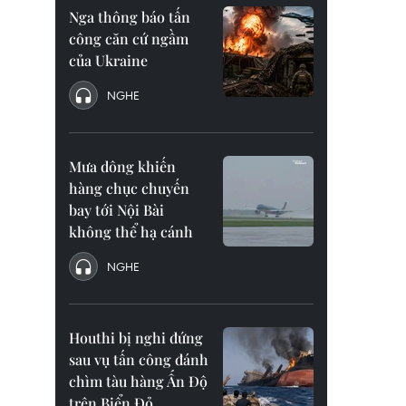
Nga thông báo tấn
công căn cứ ngầm
của Ukraine
NGHE
Mưa dông khiến
hàng chục chuyến
bay tới Nội Bài
không thể hạ cánh
NGHE
Houthi bị nghi đứng
sau vụ tấn công đánh
chìm tàu hàng Ấn Độ
trên Biển Đỏ