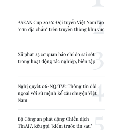
ASEAN Cup 2026: Đội tuyển Việt Nam tạo
"cơn địa chấn" trên truyền thông khu vực
Xử phạt 23 cơ quan báo chí do sai sót
trong hoạt động tác nghiệp, biên tập
Nghị quyết 06-NQ/TW: Thông tin đối
ngoại với sứ mệnh kể câu chuyện Việt
Nam
Bộ Công an phát động Chiến dịch
TinAI?, kêu gọi "kiểm trước tin sau"