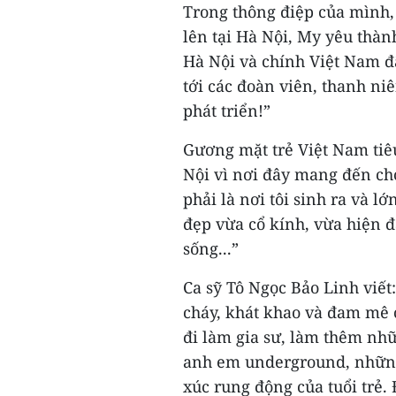
Trong thông điệp của mình,
lên tại Hà Nội, My yêu thàn
Hà Nội và chính Việt Nam đ
tới các đoàn viên, thanh ni
phát triển!”
Gương mặt trẻ Việt Nam tiê
Nội vì nơi đây mang đến cho
phải là nơi tôi sinh ra và l
đẹp vừa cổ kính, vừa hiện đ
sống...”
Ca sỹ Tô Ngọc Bảo Linh viết:
cháy, khát khao và đam mê c
đi làm gia sư, làm thêm nh
anh em underground, những
xúc rung động của tuổi trẻ.