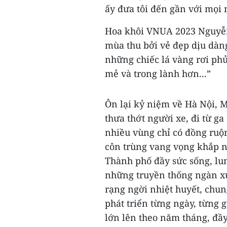
ấy đưa tôi đến gần với mọi 
Hoa khôi VNUA 2023 Nguyễn 
mùa thu bởi vẻ đẹp dịu dàn
những chiếc lá vàng rơi ph
mẻ và trong lành hơn...”
Ôn lại kỷ niệm về Hà Nội, M
thưa thớt người xe, đi từ g
nhiều vùng chỉ có đồng ruộ
côn trùng vang vọng khắp n
Thành phố đầy sức sống, lun
những truyền thống ngàn 
rạng ngời nhiệt huyết, chun
phát triển từng ngày, từng g
lớn lên theo năm tháng, đầ