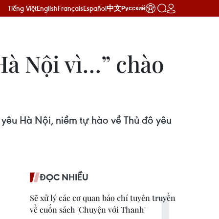
Tiếng Việt
English
Français
Español
中文
Русский
 Hà Nội vì…” chào
nh yêu Hà Nội, niềm tự hào về Thủ đô yêu
ĐỌC NHIỀU
Sẽ xử lý các cơ quan báo chí tuyên truyền
về cuốn sách 'Chuyện với Thanh'