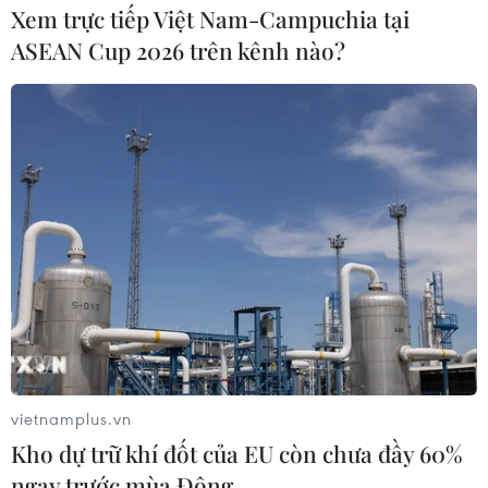
Xem trực tiếp Việt Nam-Campuchia tại
ASEAN Cup 2026 trên kênh nào?
Vĩnh Long ngăn chặn hơn 3 tấn phân bón
vietnamplus.vn
giả tung ra thị trường
Kho dự trữ khí đốt của EU còn chưa đầy 60%
23/03/2018 11:06
ngay trước mùa Đông