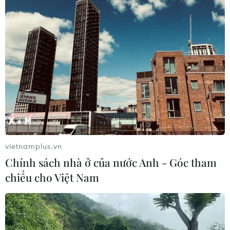
Phó Thủ tướng yêu cầu làm rõ vụ tráo máy
nông cụ phát cho dân nghèo
18/05/2018 14:42
Phó Thủ tướng Trương Hòa Bình yêu cầu Chủ tịch Ủy
ban Nhân dân tỉnh Bình Thuận giải quyết vụ việc "tráo
máy Nhật bằng máy Trung Quốc phát cho dân nghèo."
vietnamplus.vn
Chính sách nhà ở của nước Anh - Góc tham
chiếu cho Việt Nam