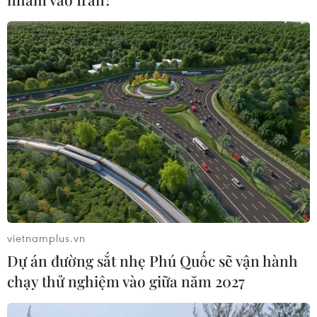
Cảnh báo lừa đảo mùa tựu trường:
Cẩn trọng với thủ đoạn giả danh, đặt
cọc
04/08/2026 14:55
Khởi tố vụ buôn bán hàng giả mạo
nhãn hiệu nổi tiếng tại Đắk Lắk
04/08/2026 14:34
Xem thêm
vietnamplus.vn
Dự án đường sắt nhẹ Phú Quốc sẽ vận hành
chạy thử nghiệm vào giữa năm 2027