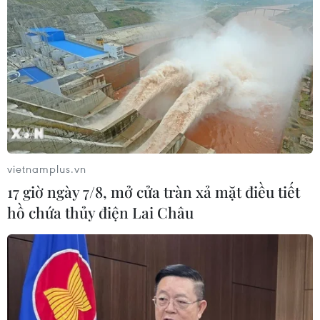
Khởi tố người đi bộ gây tai nạn chết
người trên quốc lộ ở Quảng Trị
06/08/2026 09:44
Khởi tố Chủ tịch Hội đồng quản trị,
Giám đốc Công ty cổ phần Mekolor
06/08/2026 09:06
vietnamplus.vn
17 giờ ngày 7/8, mở cửa tràn xả mặt điều tiết
Thêm một nhóm dàn cảnh cướp giật
hồ chứa thủy điện Lai Châu
tại khu Tân Huê Viên sa lưới
06/08/2026 05:57
Khẩn trường khám nghiệm