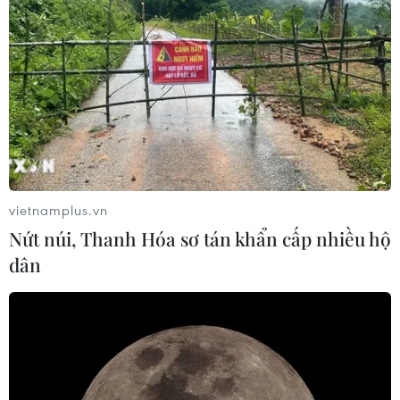
vietnamplus.vn
Nứt núi, Thanh Hóa sơ tán khẩn cấp nhiều hộ
dân