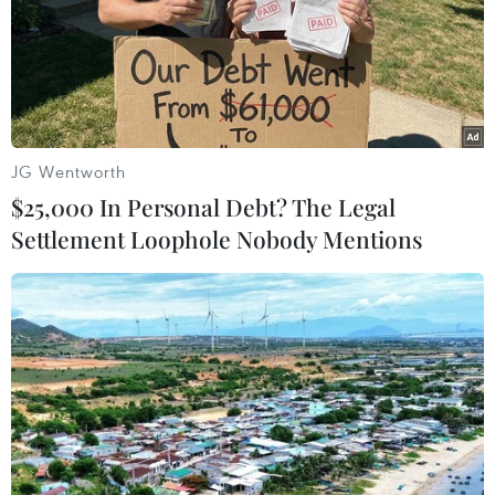
Theo dõi VietnamPlus
JG Wentworth
$25,000 In Personal Debt? The Legal
TIN LIÊN QUAN
Settlement Loophole Nobody Mentions