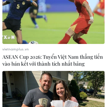
vietnamplus.vn
ASEAN Cup 2026: Tuyển Việt Nam thẳng tiến
vào bán kết với thành tích nhất bảng
#Nông cụ
#Hàng giả
#tài sản nhà nước
#máy móc nông nghiệp
#hàm thuận bắc
Bình Thuận
Lâm Đồng