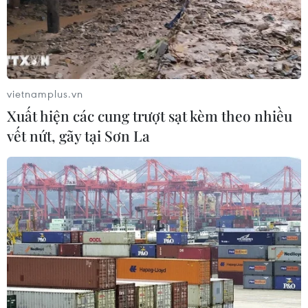
06/08/2026 03:46
Khởi tố thêm 6 đối tượng vụ lập
khống hồ sơ bảo hiểm y tế ở Đắk Lắk
vietnamplus.vn
05/08/2026 14:55
Xuất hiện các cung trượt sạt kèm theo nhiều
vết nứt, gãy tại Sơn La
Vận chuyển quá cảnh hàng giả và
xâm phạm sở hữu trí tuệ diễn biến
phức tạp
05/08/2026 13:44
24 năm tù cho đôi vợ chồng tổ chức
“bay lắc” trong quán karaoke
05/08/2026 13:41