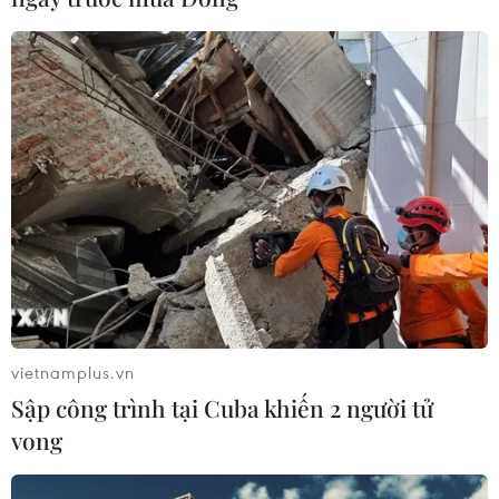
Hơn 3,1 tấn, gồm các loại phân bón cao cấp NPK 20-20-
15 + TE và phân bón cao cấp Mùa vàng NPK 16-16-
16+TE, đã bị lực lượng chức năng kịp thời thu giữ và
tiêu hủy trước khi đưa ra thị trường.
vietnamplus.vn
Sập công trình tại Cuba khiến 2 người tử
vong