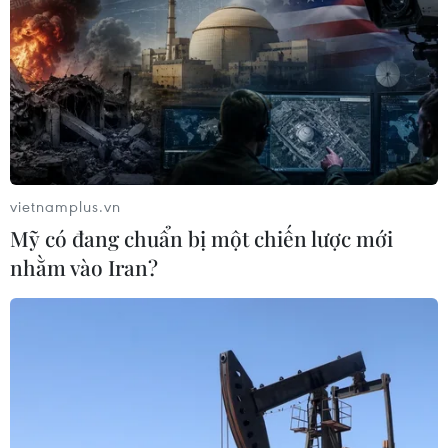
TP.HCM: Gần 50 “Chuyến xe hạnh phúc”
đưa người lao động nghèo về quê
vietnamplus.vn
17/01/2023 10:36
Mỹ có đang chuẩn bị một chiến lược mới
10 “Chuyến xe hạnh phúc” của Co.opmart sẽ chạy
nhằm vào Iran?
xuyên suốt đến 22 tỉnh thành miền Tây Nam Bộ, Tây
Nguyên, miền Trung, đưa gần 500 công nhân, người
lao động nghèo, có hoàn cảnh khó khăn về nhà đón Tết.