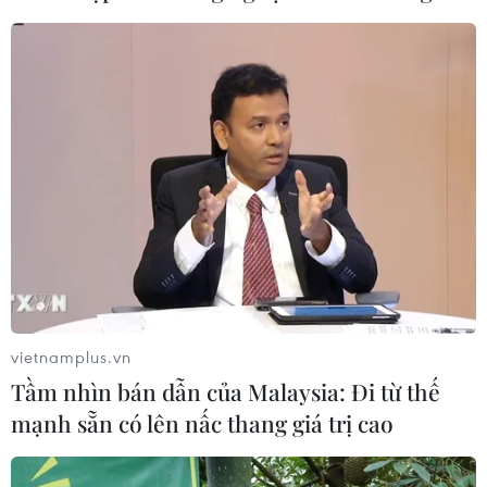
quy tập hài cốt liệt sỹ
07/08/2026 08:45
86 tuổi vẫn đi lấy mẫu ADN,
gần 80 năm nuôi hy vọng tìm người
cậu liệt sĩ
07/08/2026 08:40
Xe khách lao xuống hố sâu bên
đường, 18 hành khách thoát nạn
07/08/2026 08:39
vietnamplus.vn
Tầm nhìn bán dẫn của Malaysia: Đi từ thế
mạnh sẵn có lên nấc thang giá trị cao
Tây Ninh cảnh báo giả mạo cơ quan
đăng ký kinh doanh để lừa đảo