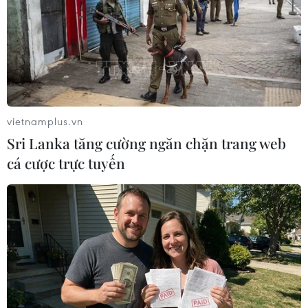
phương tiện đưa 1.200 công nhân lao động về
quê đón Tết cùng gia đình (điểm đến là Thanh
Hóa, Nghệ An, Hà Tĩnh và một số tỉnh phía Bắc).
Bên cạnh đó, Liên đoàn Lao động các quận,
huyện, thị xã, Công đoàn ngành chung tay với
doanh nghiệp triển khai hàng nghìn chuyến xe
vietnamplus.vn
đưa công nhân về quê đón Tết, đón công nhân
Sri Lanka tăng cường ngăn chặn trang web
quay trở lại làm việc sau Tết.
cá cược trực tuyến
Dự báo năm 2023 tiếp tục khó khăn đối với
doanh nghiệp, đội ngũ công nhân lao động và tổ
chức Công đoàn vẫn đối mặt nhiều thách thức
nhưng với truyền thống giai cấp, tinh thần tự
lực, tự cường, nỗ lực vươn lên, lãnh đạo thành
phố, tổ chức Công đoàn tin tưởng công nhân lao
động Thủ đô sẽ phát huy tinh thần đoàn kết, ra