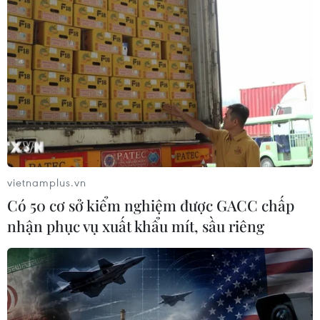
Những chuyến xe yêu thương chở người
bệnh ung thư về quê dịp Tết
13/01/2023 11:20
Chương trình sẽ diễn ra theo 2 đợt, người bệnh đang
điều trị chưa về quê dịp này sẽ đón những chuyến xe
yêu thương đợt 2 tổ chức vào sáng ngày 18/01/2023 tức
ngày 27 tháng Chạp.
vietnamplus.vn
Có 50 cơ sở kiểm nghiệm được GACC chấp
nhận phục vụ xuất khẩu mít, sầu riêng