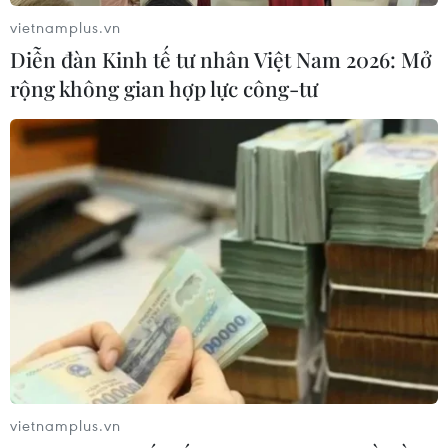
vietnamplus.vn
Diễn đàn Kinh tế tư nhân Việt Nam 2026: Mở
rộng không gian hợp lực công-tư
Bình Dương: Hỗ trợ công nhân bị giảm
giờ làm, chăm lo Tết cho lao động
09/12/2022 02:30
Liên đoàn Lao động tỉnh Bình Dương dành hơn 61 tỷ
đồng để tặng 82.810 suất quà cho lao động, tặng 5.000
vé tàu khứ hồi cho công nhân ở miền Trung, miền Bắc,
tổ chức Chợ Tết Công đoàn cho công nhân.
vietnamplus.vn