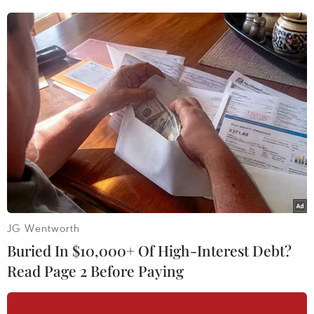
[Chuyến tàu nghĩa tình đưa hàng nghìn công
nhân Bình Dương về ăn Tết]
Có mặt tại buổi tiễn công nhân về quê đón Tết,
lãnh đạo thành phố Hà Nội, tổ chức Công đoàn
Thủ đô đã lì xì cho con công nhân lao động;
đồng thời gửi lời chúc tốt đẹp nhất đến gia đình
dịp Tết đến Xuân về, mong muốn công nhân lao
động sau khi về quê ăn Tết trở lại đúng hẹn để
bắt tay vào sản xuất.
JG Wentworth
Buried In $10,000+ Of High-Interest Debt?
Read Page 2 Before Paying