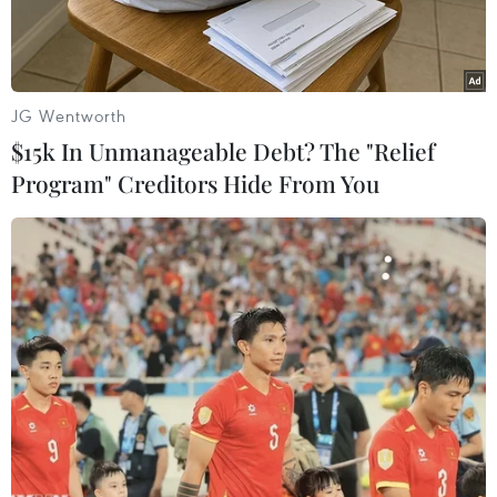
đón Tết.
JG Wentworth
$15k In Unmanageable Debt? The "Relief
Program" Creditors Hide From You
Hàng ngàn công nhân lao động Thủ đô khó khăn được hỗ trợ
phương tiện về quê đón Tết. (Ảnh: TTXVN phát)
Tiếp tục chuỗi hoạt động chăm lo cho đoàn viên,
người lao động dịp Tết Quý Mão, đúng 7 giờ
ngày 19/1 (tức 28 Tết), tại Khu Công nghiệp