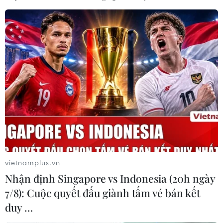
khó khăn; tổ chức chợ quê Tết, chuyến xe công đoàn
thường niên đưa lao động về quê đón Tết.
vietnamplus.vn
Nhận định Singapore vs Indonesia (20h ngày
7/8): Cuộc quyết đấu giành tấm vé bán kết
Đưa 2.000 sinh viên, người lao động
duy …
TP.HCM về quê đón Tết Quý Mão