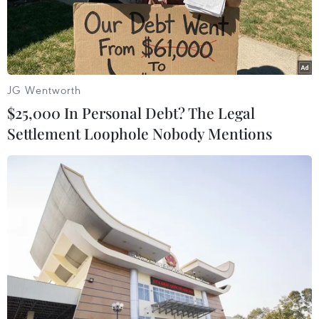
sức thi đua, làm việc đạt hiệu quả cao nhất./.
(TTXVN/Vietnam+)
JG Wentworth
$25,000 In Personal Debt? The Legal
Settlement Loophole Nobody Mentions
#Hà Nội
#Công nhân
#Lao động