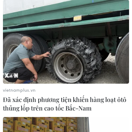
12/01/2023 04:06
Thành Đoàn Thành phố Hồ Chí Minh tổ chức “Chuyến
xe mùa Xuân-Tết sum vầy” Quý Mão với 2.000 vé xe
miễn phí đã được phát tặng sinh viên và người lao
động, tổng kinh phí là 2 tỷ đồng.
vietnamplus.vn
Đã xác định phương tiện khiến hàng loạt ôtô
thủng lốp trên cao tốc Bắc-Nam