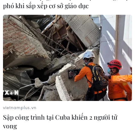
phó khi sắp xếp cơ sở giáo dục
vietnamplus.vn
Sập công trình tại Cuba khiến 2 người tử
vong