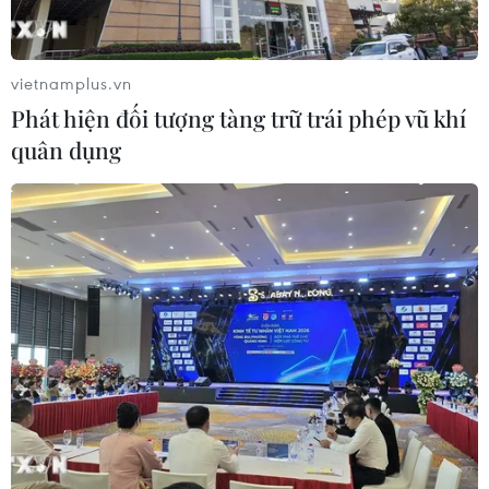
#Hỗ trợ xe đưa công nhân về quê
#Tết Nguyên đán
TP. Hà Nội
vietnamplus.vn
Phát hiện đối tượng tàng trữ trái phép vũ khí
quân dụng
Theo dõi VietnamPlus
TIN LIÊN QUAN