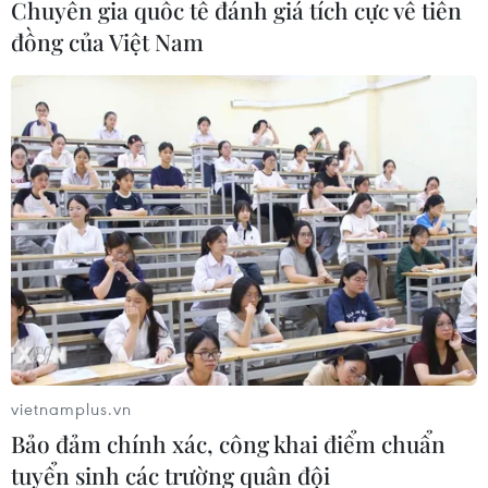
Chuyên gia quốc tế đánh giá tích cực về tiền
đồng của Việt Nam
Đà Nẵng: Chăm lo, hỗ trợ cho người lao
động dịp Tết Quý Mão
06/01/2023 02:55
vietnamplus.vn
Liên đoàn Lao động thành phố Đà Nẵng trao 12.500
Bảo đảm chính xác, công khai điểm chuẩn
suất quà Tết cho cán bộ, người lao động có hoàn cảnh
tuyển sinh các trường quân đội