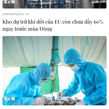
06/08/2026 15:04
vietnamplus.vn
Kho dự trữ khí đốt của EU còn chưa đầy 60%
Vụ chuyên Tuyên Quang: Thu hồi,
ngay trước mùa Đông
hủy bỏ giấy chứng nhận kết quả thi
đã cấp
06/08/2026 13:55
Khuyến khích các cơ sở giáo dục đại
học cạnh tranh bằng chất lượng
06/08/2026 13:41
Cần Thơ xem xét đề xuất xây dựng Tổ
hợp Giáo dục-Đào tạo 636 tỷ đồng