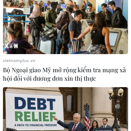
CƠ QUAN CHỦ QUẢN: THÔNG TẤN XÃ VIỆT NAM
Tổng Biên tập: TRẦN TIẾN DUẨN
Phó Tổng Biên tập: NGUYỄN THỊ TÁM, KHÚC THANH
THỦY
Sở hữu trí tuệ
Quy định sử dụng
vietnamplus.vn
RSS
Hỗ trợ
Bộ Ngoại giao Mỹ mở rộng kiểm tra mạng xã
Ngôn ngữ
TTXVN
hội đối với đương đơn xin thị thực
Dịch vụ tin
Quảng cáo
Liên hệ
Giấy phép số: 1374/GP-BTTTT do Bộ Thông tin và Truyền thông
cấp ngày 11/9/2008.