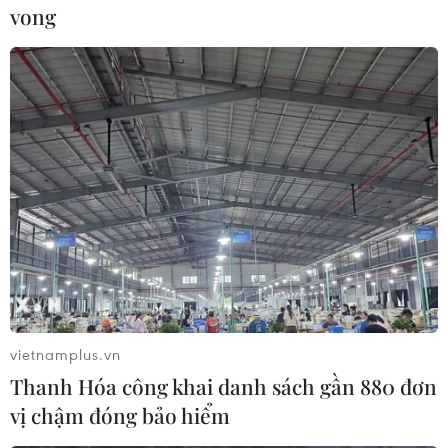
vong
#Giáng sinh
#Tết Dương lịch
#Cắt điện
#Khu vực trọng điểm
TP. Hà Nội
Theo dõi VietnamPlus
vietnamplus.vn
Thanh Hóa công khai danh sách gần 880 đơn
vị chậm đóng bảo hiểm
TIN CÙNG CHUYÊN MỤC