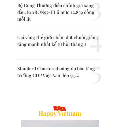
Bộ Công Thương điều chỉnh giá xăng
dầu, E10RON95-III ở mức 22.859 đồng
mỗi lít
Giá vàng thế giới chấm dứt chuỗi giảm,
tăng mạnh nhất kể từ hồi tháng 2
Standard Chartered nâng dự báo tăng
trưởng GDP Việt Nam lên 9,5%