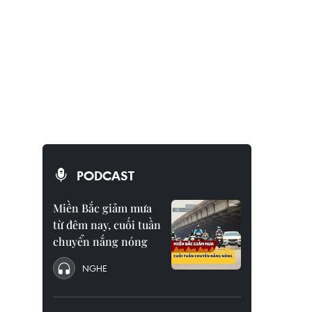
PODCAST
Miền Bắc giảm mưa
từ đêm nay, cuối tuần
chuyển nắng nóng
NGHE