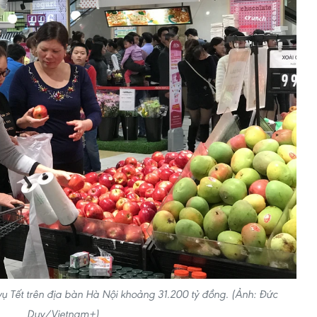
vụ Tết trên địa bàn Hà Nội khoảng 31.200 tỷ đồng. (Ảnh: Đức
Duy/Vietnam+)