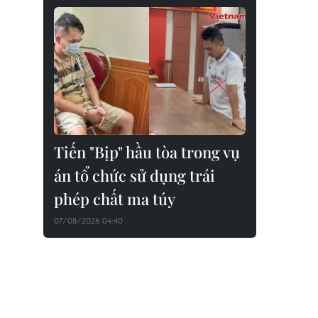
Tiến "Bịp" hầu tòa trong vụ
án tổ chức sử dụng trái
phép chất ma túy
07/08/2026 04:40