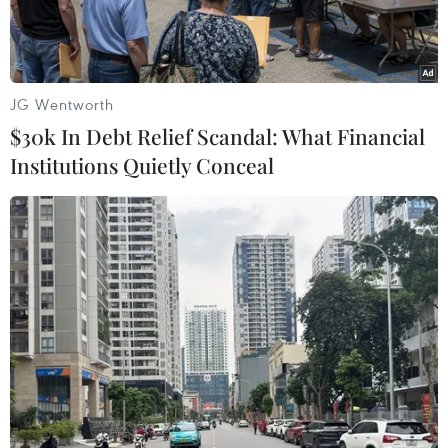
JG Wentworth
$30k In Debt Relief Scandal: What Financial
Institutions Quietly Conceal
Một số lượng lớn quần áo mang nhãn hiệu NIKE, ADIDAS,
PUMA bị lực lượng chức năng phát hiện. (Ảnh: TTXVN phát)
Ngày 28/6, Chi cục Quản lý thị trường thành phố
Hà Nội cho biết, Đội Quản lý thị trường số 22
phối hợp với Đội 2 (tổ địa bàn Bắc Từ Liêm),