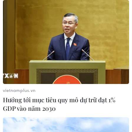
06/08/2026 11:01
Cảnh báo mưa cường độ lớn trên
100mm tại Bắc Bộ, Thanh Hóa và
Nghệ An
06/08/2026 10:23
Bãi bỏ một số văn bản quy phạm
pháp luật không còn phù hợp
06/08/2026 09:59
vietnamplus.vn
Hướng tới mục tiêu quy mô dự trữ đạt 1%
Thanh Hóa dự kiến bắn pháo hoa vào
GDP vào năm 2030
dịp Quốc khánh 2/9
06/08/2026 09:58