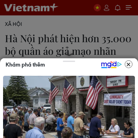
XÃ HỘI
Hà Nội phát hiện hơn 35.000
bộ quần áo giả mạo nhãn
hiệu
Khám phá thêm
Quốc Lũy
28/06/2025 11:14
Lực lượng chức năng đã kiểm tra và phát hiện hộ
kinh doanh N.V.Q đang kinh doanh số lượng lớn
các sản phẩm quần áo thể thao có dấu hiệu giả
mạo các nhãn hiệu nổi tiếng.