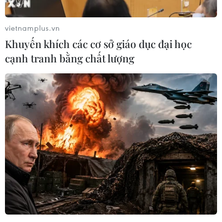
vietnamplus.vn
Khuyến khích các cơ sở giáo dục đại học
cạnh tranh bằng chất lượng
Thanh Hóa tạm giữ toàn bộ lô hàng giả
thương hiệu nổi tiếng
27/05/2025 12:57
Tại thời điểm kiểm tra, lực lượng chức năng phát hiện
hàng trăm mặt hàng thời trang mang các nhãn hiệu nổi
tiếng có dấu hiệu giả mạo nhãn hiệu đã được bảo hộ
tại Việt Nam.