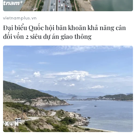
đồng xây dựng nhà chung cư cho
thuê
vietnamplus.vn
06/08/2026 08:09
Đại biểu Quốc hội băn khoăn khả năng cân
đối vốn 2 siêu dự án giao thông
Xem thêm
CƠ QUAN CHỦ QUẢN: THÔNG TẤN XÃ VIỆT NAM
Tổng Biên tập: TRẦN TIẾN DUẨN
Phó Tổng Biên tập: NGUYỄN THỊ TÁM, KHÚC THANH
THỦY
Sở hữu trí tuệ
Quy định sử dụng