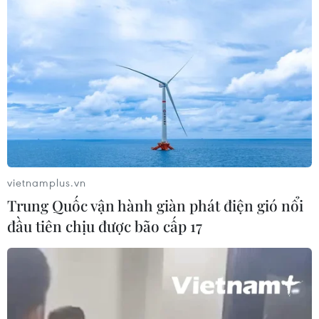
Mưa lớn kéo dài gây nhiều thiệt hại
về nhà ở, giao thông tại tỉnh Sơn La
06/08/2026 09:48
Cao điểm "100 ngày chuyển đổi số":
Chuyển động từ cơ sở
06/08/2026 09:48
vietnamplus.vn
Trung Quốc vận hành giàn phát điện gió nổi
đầu tiên chịu được bão cấp 17
Bất cập việc ngừng giao khoán quản
lý, bảo vệ rừng ở Nam Cát Tiên
06/08/2026 09:45