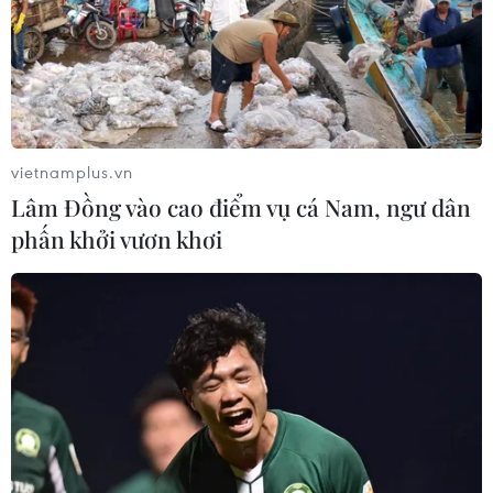
vietnamplus.vn
Lâm Đồng vào cao điểm vụ cá Nam, ngư dân
phấn khởi vươn khơi
TIN CÙNG CHUYÊN MỤC
An Giang: Cháy lớn ở khu dân cư
khiến 5 căn nhà bị hư hại
06/08/2026 16:12