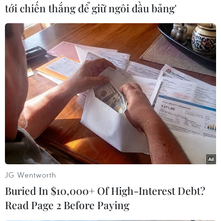
tới chiến thắng để giữ ngôi đầu bảng'
Phát hiện hơn 8 tấn quần
áo nghi nhập lậu vận
chuyển từ Bắc vào Nam
tiêu thụ
Kiểm tra một phương tiện vận tải đang chạy
hướng Bắc-Nam, lực lượng Cảnh sát giao thông
và Quản lý thị trường tỉnh Phú Yên đã phát hiện và
tạm giữ một lượng lớn quần áo có dấu hiệu nhập
lậu.
JG Wentworth
(TTXVN/Vietnam+)
Buried In $10,000+ Of High-Interest Debt?
Read Page 2 Before Paying