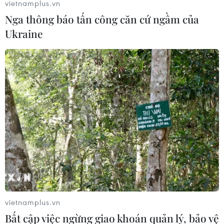
vietnamplus.vn
Nga thông báo tấn công căn cứ ngầm của
Ukraine
vietnamplus.vn
Bất cập việc ngừng giao khoán quản lý, bảo vệ