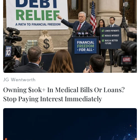
CHỐNG HÀNG GIẢ
Khởi tố vụ buôn bán hàng giả mạo nhãn hiệu
nổi tiếng tại Đắk Lắk
Vụ MediPhar: Viện Kiểm sát giữ quan điểm truy
tố cựu Chủ tịch MediUSA
Tự điều chỉnh công thức thực phẩm, 2 vợ chồng
JG Wentworth
giám đốc Công ty Herbitech hầu tòa
Owning $10k+ In Medical Bills Or Loans?
Phát hiện gần 68.000 vụ buôn lậu, gian lận
Stop Paying Interest Immediately
thương mại và hàng giả trong 6 tháng
Quy chế tổ chức, hoạt động của Ban Chỉ đạo
quốc gia chống buôn lậu