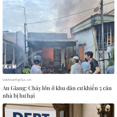
#Kinh doanh
#Sản phẩm quần áo
#Giả mạo nhãn hiệu
#Quản lý thị trường
TP. Hà Nội
vietnamplus.vn
An Giang: Cháy lớn ở khu dân cư khiến 5 căn
nhà bị hư hại
Theo dõi VietnamPlus