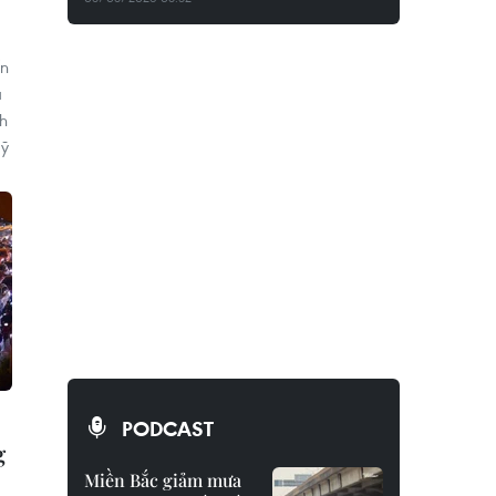
ến
à
nh
Mỹ
PODCAST
g
Miền Bắc giảm mưa