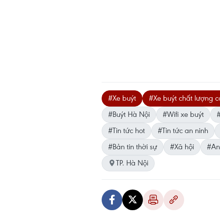
#Xe buýt
#Xe buýt chất lượng 
#Buýt Hà Nội
#Wifi xe buýt
#
#Tin tức hot
#Tin tức an ninh
#Bản tin thời sự
#Xã hội
#An 
TP. Hà Nội