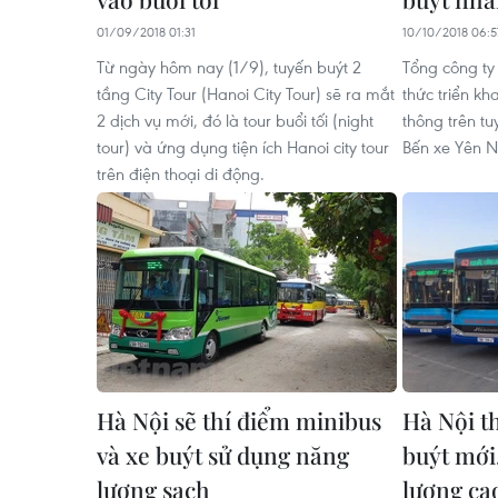
01/09/2018 01:31
10/10/2018 06:5
Từ ngày hôm nay (1/9), tuyến buýt 2
Tổng công ty
tầng City Tour (Hanoi City Tour) sẽ ra mắt
thức triển kha
2 dịch vụ mới, đó là tour buổi tối (night
thông trên t
tour) và ứng dụng tiện ích Hanoi city tour
Bến xe Yên N
trên điện thoại di động.
Hà Nội sẽ thí điểm minibus
Hà Nội th
và xe buýt sử dụng năng
buýt mới
lượng sạch
lượng ca