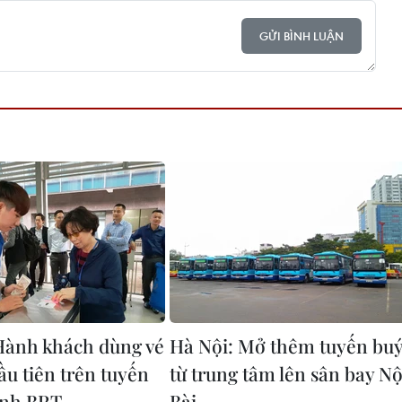
GỬI BÌNH LUẬN
Hành khách dùng vé
Hà Nội: Mở thêm tuyến buý
ầu tiên trên tuyến
từ trung tâm lên sân bay Nộ
anh BRT
Bài