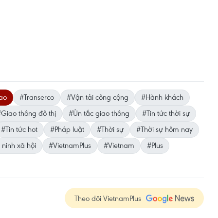
cao
#Transerco
#Vận tải công cộng
#Hành khách
Giao thông đô thị
#Ùn tắc giao thông
#Tin tức thời sự
#Tin tức hot
#Pháp luật
#Thời sự
#Thời sự hôm nay
ninh xã hội
#VietnamPlus
#Vietnam
#Plus
Theo dõi VietnamPlus