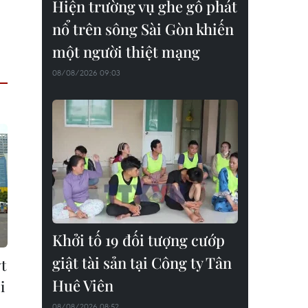
Hiện trường vụ ghe gỗ phát
nổ trên sông Sài Gòn khiến
một người thiệt mạng
08/08/2026 09:03
Khởi tố 19 đối tượng cướp
giật tài sản tại Công ty Tân
t
Huê Viên
i
08/08/2026 08:52