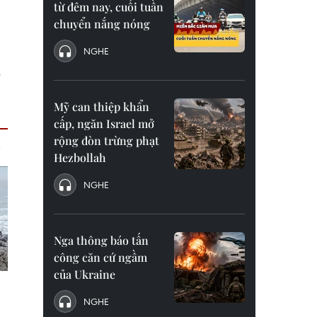
từ đêm nay, cuối tuần
chuyển nắng nóng
NGHE
,
Mỹ can thiệp khẩn
cấp, ngăn Israel mở
rộng đòn trừng phạt
Hezbollah
NGHE
Nga thông báo tấn
công căn cứ ngầm
của Ukraine
NGHE