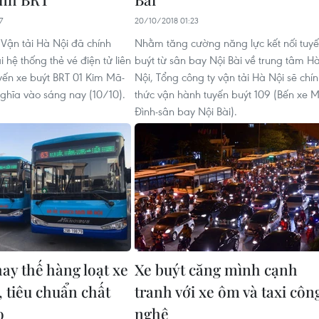
7
20/10/2018 01:23
 Vận tải Hà Nội đã chính
Nhằm tăng cường năng lực kết nối tuy
i hệ thống thẻ vé điện tử liên
buýt từ sân bay Nội Bài về trung tâm H
uyến xe buýt BRT 01 Kim Mã-
Nội, Tổng công ty vận tải Hà Nội sẽ chí
ghĩa vào sáng nay (10/10).
thức vận hành tuyến buýt 109 (Bến xe 
Đình-sân bay Nội Bài).
ay thế hàng loạt xe
Xe buýt căng mình cạnh
, tiêu chuẩn chất
tranh với xe ôm và taxi côn
o
nghệ