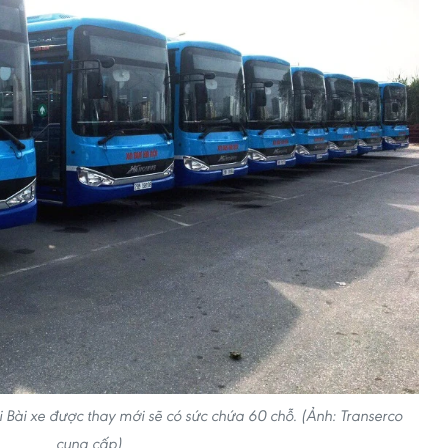
ội Bài xe được thay mới sẽ có sức chứa 60 chỗ. (Ảnh: Transerco
cung cấp)