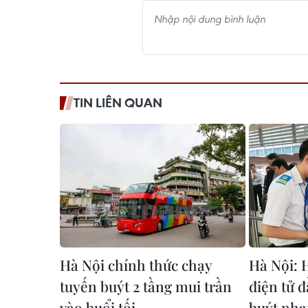
TIN LIÊN QUAN
Hà Nội chính thức chạy
Hà Nội: 
tuyến buýt 2 tầng mui trần
điện tử đ
vào buổi tối
buýt nh