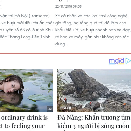
4
22/11/2018 09:05
vận tải Hà Nội (Transerco)
Xe cá nhân và các loại taxi công nghệ
2 xe buýt mới tiêu chuẩn chất
gia tăng, hạ tầng quá tải đã làm cho
 tuyến số 63 có lộ trình Khu
khẩu hiệu 'đi xe buýt nhanh hơn xe đạp
Bắc Thăng Long-Tiến Thịnh
rẻ hơn xe máy' gần như không còn tác
dụng...