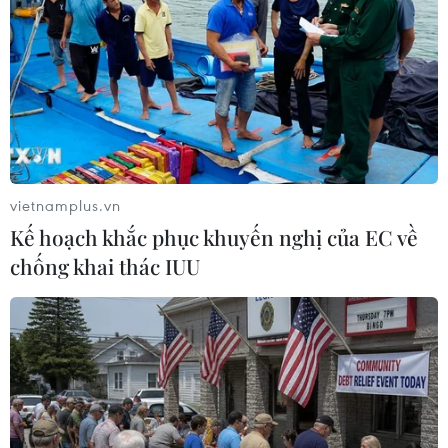
vietnamplus.vn
Kế hoạch khắc phục khuyến nghị của EC về
chống khai thác IUU
TP.HCM phản hồi thông tin sai sự thật về
vụ người dân bức xúc tự thiêu
20/07/2021 22:57
Theo Trung tâm Báo chí Thành phố Hồ Chí Minh, Ủy ban
Nhân dân phường Trường Thọ đã có báo cáo nhanh về