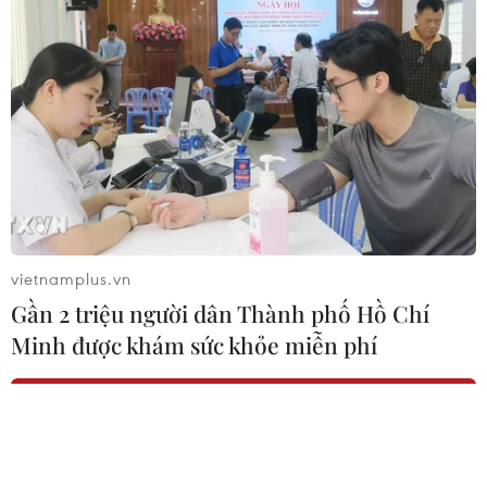
Tìm thấy người đàn ông đi rừng
nhiều ngày không về
10/08/2026 10:19
Bộ Giáo dục-Đào tạo yêu cầu địa
phương bảo đảm đủ giáo viên sau
sắp xếp trường học
10/08/2026 09:47
vietnamplus.vn
Gần 2 triệu người dân Thành phố Hồ Chí
Vietnam Airlines đã chuyên chở 7,5
Minh được khám sức khỏe miễn phí
triệu khách đường bay Việt Nam-
Australia
10/08/2026 09:45