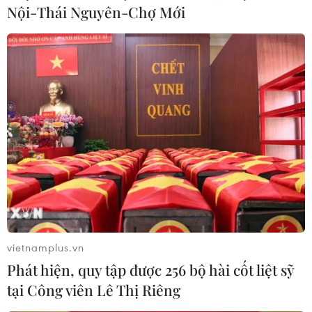
Nội-Thái Nguyên-Chợ Mới
vietnamplus.vn
Phát hiện, quy tập được 256 bộ hài cốt liệt sỹ
tại Công viên Lê Thị Riêng