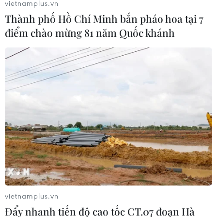
vietnamplus.vn
Thành phố Hồ Chí Minh bắn pháo hoa tại 7
điểm chào mừng 81 năm Quốc khánh
Thừa Thiên-Huế: Xác định nguyên nhân 2
vợ chồng tự thiêu bằng xăng
04/08/2021 09:47
Lực lượng công an đã xác định nguyên nhân vụ hỏa
hoạn làm hai vợ chồng tử vong, xảy ra tại số nhà 80
Đào Duy Từ, phường Đông Ba, thành phố Huế, vào tối
3/8.
vietnamplus.vn
Đẩy nhanh tiến độ cao tốc CT.07 đoạn Hà