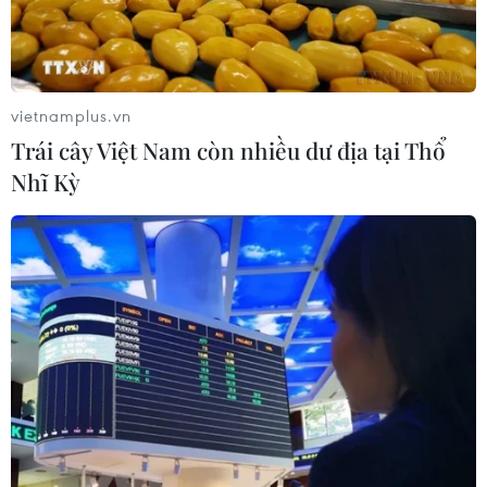
vietnamplus.vn
Trái cây Việt Nam còn nhiều dư địa tại Thổ
Nhĩ Kỳ
TIN CÙNG CHUYÊN MỤC
Giải quyết "điểm nghẽn" pháp luật
nhằm thiết lập khung pháp lý hoàn
thiện
10/08/2026 12:29
Phát huy vai trò KOL, KOC trong xây
dựng không gian mạng văn minh, an
toàn