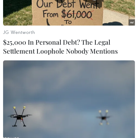
thuẫn.
JG Wentworth
$25,000 In Personal Debt? The Legal
Settlement Loophole Nobody Mentions
Hiện trường vụ việc. (Nguồn: daidoanket)
Sáng 14/7, ông Nguyễn Đức Toàn, Phó Bí thư
Đảng ủy xã Kỳ Tân, huyện Kỳ Anh (tỉnh Hà