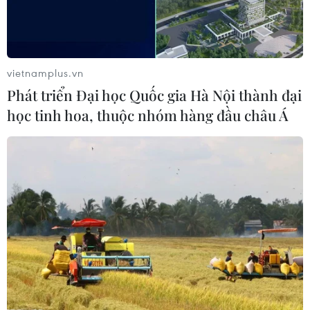
21/07/2021 14:09
Đối tượng Phan Hữu Điệp Anh thừa nhận đã lồng ghép,
chủ động đưa những nội dung xuyên tạc về việc "người
vietnamplus.vn
dân phẫn uất tự thiêu" rồi phát tán trên mạng xã hội
Phát triển Đại học Quốc gia Hà Nội thành đại
Facebook.
học tinh hoa, thuộc nhóm hàng đầu châu Á