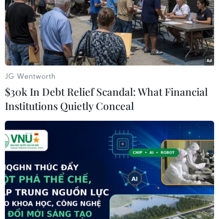
trường hợp nam thanh niên tự đốt cháy thân thể tại địa
chỉ số 56 đường 2 (khu phố 8).
JG Wentworth
$30k In Debt Relief Scandal: What Financial
Institutions Quietly Conceal
​Xử lý đối tượng tung tin xuyên tạc về
'người dân bức xúc tự thiêu'