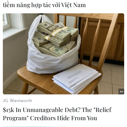
mua xăng, chờ lúc vợ vắng nhà rồi tự thiêu.
tiềm năng hợp tác với Việt Nam
Vụ việc đang được cơ quan chức năng làm rõ./.
(TTXVN/Vietnam+)
JG Wentworth
$15k In Unmanageable Debt? The "Relief
Program" Creditors Hide From You