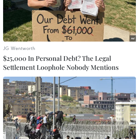
triển khai 2 dự án đầu tư hạ tầng khu công
nghiệp đã thành lập theo quy định. Thành lập
và đưa vào hoạt động Quỹ phát triển đất của
tỉnh nhằm tạo quỹ đất sạch phục vụ thu hút đầu
tư các dự án.
JG Wentworth
Trong 9 tháng qua, Hải Dương đã chấp thuận
$25,000 In Personal Debt? The Legal
chủ trương đầu tư 101 dự án trên 4.900 tỷ đồng,
Settlement Loophole Nobody Mentions
bằng 30,4% so với cùng kỳ năm trước; 1.010
doanh nghiệp thành lập mới, bằng 89% so cùng
kỳ năm trước; 639 doanh nghiệp đăng ký tạm
dừng hoạt động./.
(TTXVN/Vietnam+)