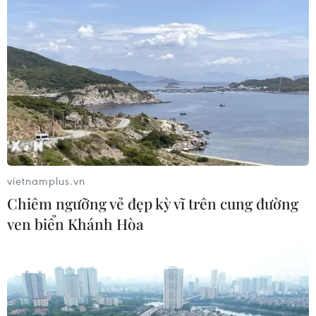
Ngoại giao kinh tế: Kiến tạo hệ sinh
thái đồng hành và thúc đẩy tự chủ
công nghệ
06/08/2026 15:33
Tiêu chí mới phân loại doanh nghiệp
để thực hiện cơ cấu lại vốn nhà nước
06/08/2026 15:08
vietnamplus.vn
Chiêm ngưỡng vẻ đẹp kỳ vĩ trên cung đường
ven biển Khánh Hòa
Việt Nam tiếp tục là thị trường trọng
điểm của doanh nghiệp thực phẩm
Ba Lan
06/08/2026 14:03