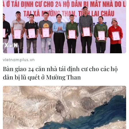
khẩu các thị trường như EU, Singapore, Mỹ, Astralia,
Newzealand với 52ha, sản lượng ước đạt khoảng 250
tấn.
vietnamplus.vn
Bàn giao 24 căn nhà tái định cư cho các hộ
dân bị lũ quét ở Mường Than
Hải Dương thu hái và kết nối tiêu