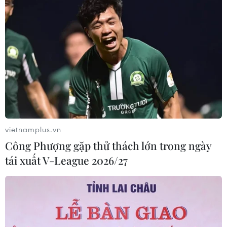
vietnamplus.vn
Công Phượng gặp thử thách lớn trong ngày
tái xuất V-League 2026/27
Tỉnh Hải Dương mở vườn thu hái nhãn
xuất khẩu năm 2021
05/08/2021 07:40
Năm 2021, Chí Linh có 4 mã số vùng trồng nhãn xuất