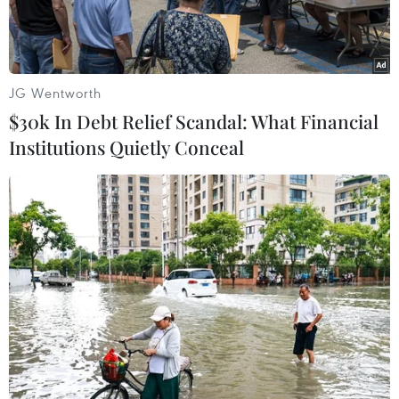
JG Wentworth
$30k In Debt Relief Scandal: What Financial
Institutions Quietly Conceal
Hoạt động sản xuất tại Công ty TNHH Điện tử POYUN Việt Nam.
(Ảnh: Mạnh Minh/TTXVN)
Ngày 24/9, tại cuộc họp thường kỳ tháng 9, Chủ
tịch Ủy ban Nhân dân tỉnh Hải Dương Triệu Thế
Hùng yêu cầu, các ngành, địa phương tập trung