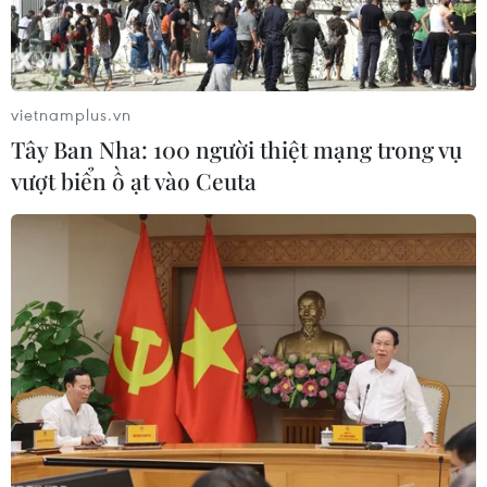
vietnamplus.vn
Tây Ban Nha: 100 người thiệt mạng trong vụ
vượt biển ồ ạt vào Ceuta
#khu công nghiệp
#phòng chống dịch
#vaccine sớm nhất
#covid 19
#Hải Dương
Hải Dương
TP. Hải Phòng
Theo dõi VietnamPlus