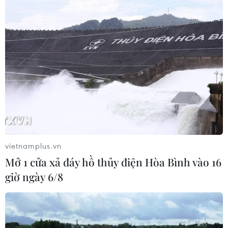
Doanh nghiệp Trung Quốc đánh giá
cao triển vọng hợp tác cơ giới hóa
nông nghiệp với Việt Nam
06/08/2026 04:14
Thống đốc Fed khuyến nghị tăng lãi
suất nếu lạm phát không sớm hạ
nhiệt
06/08/2026 03:46
vietnamplus.vn
Mở 1 cửa xả đáy hồ thủy điện Hòa Bình vào 16
Sản lượng vàng của Trung Quốc
giờ ngày 6/8
giảm trong nửa đầu năm 2026
06/08/2026 03:41