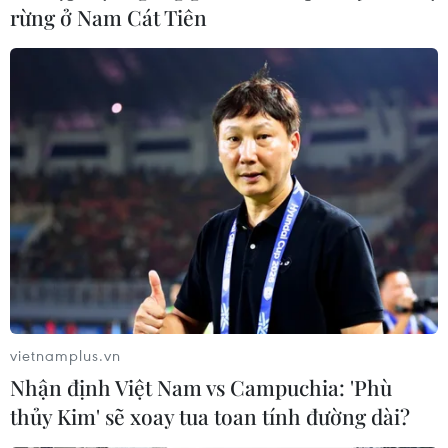
rừng ở Nam Cát Tiên
Bất chấp dịch bệnh, Hải Dương có một
mùa vải thiều bội thu
02/07/2021 07:53
Niên vụ vải năm 2021, Hải Dương có sản lượng khoảng
55.000 tấn, tăng khoảng 28% so với năm trước. Trong
số đó, khoảng 20.000 tấn vải được xuất khẩu sang
Trung Quốc, Lào, Campuchia...
vietnamplus.vn
Nhận định Việt Nam vs Campuchia: 'Phù
thủy Kim' sẽ xoay tua toan tính đường dài?