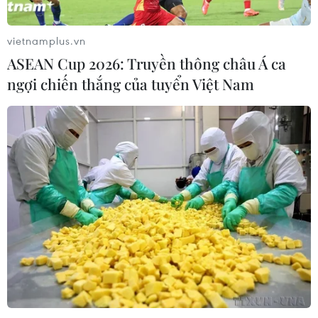
vietnamplus.vn
ASEAN Cup 2026: Truyền thông châu Á ca
ngợi chiến thắng của tuyển Việt Nam
Hải Phòng tạo môi trường minh bạch, thu
hút đầu tư vào khu công nghiệp
03/01/2022 09:49
Năm 2022, Ban quản lý Khu kinh tế Hải Phòng chủ
động xúc tiến và thu hút đầu tư có chọn lọc, phấn đấu
thu hút đầu tư nước ngoài đạt từ 2,5-3 tỷ USD.