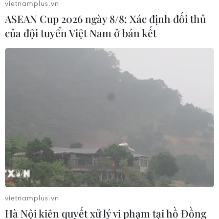
Ban cũng sẽ tham gia triển khai đề án phát
vietnamplus.vn
triển quan hệ lao động của thành phố để giảm
ASEAN Cup 2026 ngày 8/8: Xác định đối thủ
bớt tiềm ẩn trong quan hệ lao động, hạn chế
của đội tuyển Việt Nam ở bán kết
tranh chấp lao động tập thể./.
(TTXVN/Vietnam+)
vietnamplus.vn
Hà Nội kiên quyết xử lý vi phạm tại hồ Đồng