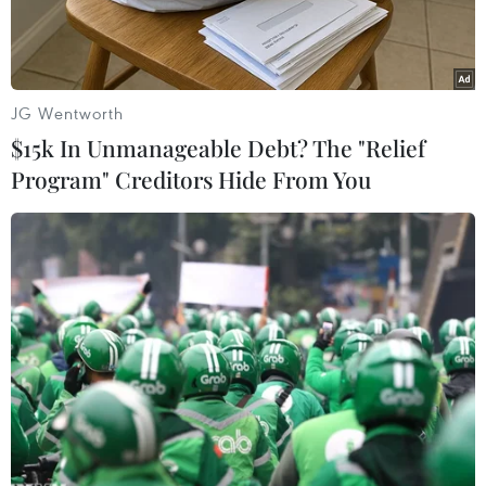
nước.
JG Wentworth
$15k In Unmanageable Debt? The "Relief
Program" Creditors Hide From You
Trưởng Ban quản lý Khu kinh tế Hải Phòng Lê Trung Kiên trao
giấy phép chứng nhận đăng ký đầu tư Dự án LG Display Hải
Phòng. (Ảnh: TTXVN phát)
Theo đánh giá của Bộ Kế hoạch và Đầu tư, năm
2021, Hải Phòng là địa phương dẫn đầu cả nước