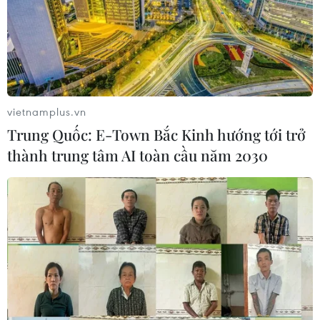
Thủ tướng: Xây dựng phát triển Hải
Phòng thành trung tâm liên kết vùng
19/12/2021 10:42
Thủ tướng chỉ đạo Hải Phòng phải phát triển công
nghiệp xanh, dịch vụ tiên tiến, du lịch sinh thái, nông
vietnamplus.vn
nghiệp công nghệ cao, bền vững; phát triển hài hòa
Trung Quốc: E-Town Bắc Kinh hướng tới trở
giữa kinh tế, an ninh, quốc phòng...
thành trung tâm AI toàn cầu năm 2030