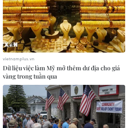
Phòng Trần Lưu Quang cho rằng thời gian tới,
công tác thu hút vốn FDI của Hải Phòng sẽ gặp
nhiều thách thức như lợi thế cạnh tranh của các
tỉnh, thành phố khác có nhiều tương đồng về vị
thế và môi trường đầu tư kinh doanh.
Do đó, để tiếp tục duy trì kết quả về thu hút vốn
đầu tư trực tiếp nước ngoài, Bí thư Trần Lưu
vietnamplus.vn
Quang đề nghị thành phố Hải Phòng tiếp tục
Dữ liệu việc làm Mỹ mở thêm dư địa cho giá
triển khai các giải pháp để thu hút nguồn nhân
vàng trong tuần qua
lực phục vụ mục tiêu phát triển các khu công
nghiệp.
Theo tính toán, trong nhiệm kỳ 2021-2026,
thành phố Hải Phòng sẽ cần từ 190.000 đến
200.000 lao động đến từ các địa phương khác.