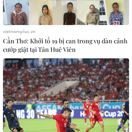
vietnamplus.vn
Cảng Hải Phòng chào đón mã hàng đầu
Cần Thơ: Khởi tố 19 bị can trong vụ dàn cảnh
tiên của Năm mới 2022
cướp giật tại Tân Huê Viên
01/01/2022 02:38
Mã hàng đầu Năm mới 2022 của Công ty cổ phần
Cảng Hải Phòng tại Chi nhánh Cảng Tân Vũ được xếp
dỡ từ tàu Sky Victorya, cập cảng Tân Vũ mang theo 345
container.