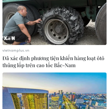
Dự án Khu phi thuế quan-logistics và công nghiệp Lạch
Huyện có tổng diện tích 752ha với tổng mức đầu tư trên
11 nghìn tỷ đồng và sẽ được khởi công vào đầu năm
2022.
vietnamplus.vn
Đã xác định phương tiện khiến hàng loạt ôtô
thủng lốp trên cao tốc Bắc-Nam