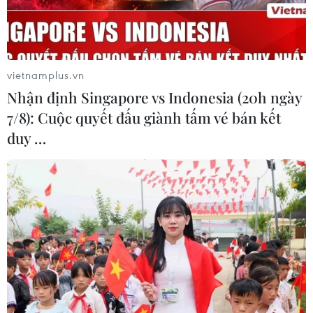
vietnamplus.vn
Nhận định Singapore vs Indonesia (20h ngày
7/8): Cuộc quyết đấu giành tấm vé bán kết
duy …