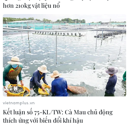
hơn 210kg vật liệu nổ
liên vùng để phát triển KT-XH năm 2022.
vietnamplus.vn
Kết luận số 75-KL/TW: Cà Mau chủ động
GRDP của thành phố Hải
thích ứng với biến đổi khí hậu
Phòng đứng đầu cả nước