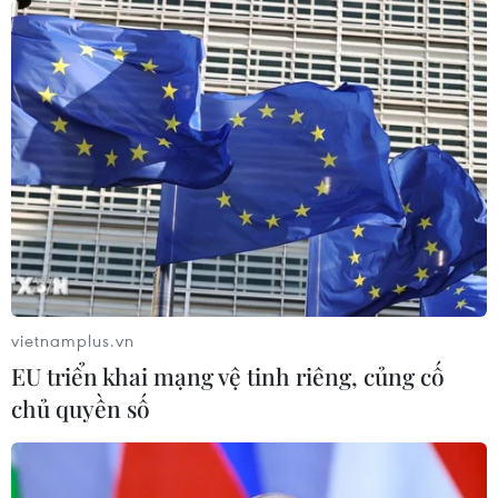
12/01/2022 04:12
Trong 5 thành phố trực thuộc Trung ương, năm 2021, Hải
Phòng có tốc độ tăng tổng sản phẩm trên địa bàn
(GRDP) dẫn đầu cả nước, đạt 12,38% và là một trong
hai địa phương có tăng trưởng đạt hai con số.
vietnamplus.vn
EU triển khai mạng vệ tinh riêng, củng cố
chủ quyền số