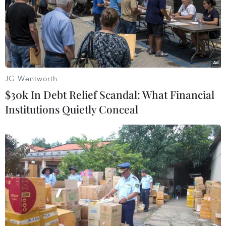
JG Wentworth
$30k In Debt Relief Scandal: What Financial
Institutions Quietly Conceal
Hải Phòng trao giấy chứng nhận đầu tư dự án khu phi thuế
quan-logistics và công nghiệp Lạch Huyện. (Ảnh: TTXVN)
Để Hải Phòng là "đất lành" các đơn vị liên quan
cần nhanh chóng triển khai xây dựng nhà ở xã
hội, phát triển y tế, trường học khu vực này để
đáp ứng nhu cầu của người lao động đến và gắn