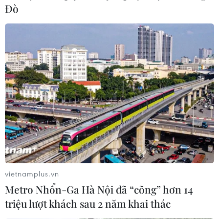
Đò
#Khu kinh tế Hải Phòng
#Môi trường đầu tư
#Vốn FDI
#LG Display Hải Phòng
#Nhà đầu tư
#Nguồn nhân lực
TP. Hải Phòng
Theo dõi VietnamPlus
vietnamplus.vn
Metro Nhổn-Ga Hà Nội đã “cõng” hơn 14
TIN LIÊN QUAN
triệu lượt khách sau 2 năm khai thác