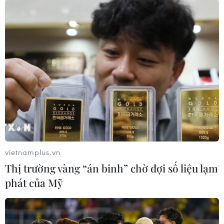
TIN LIÊN QUAN
vietnamplus.vn
Thị trường vàng “án binh” chờ đợi số liệu lạm
phát của Mỹ