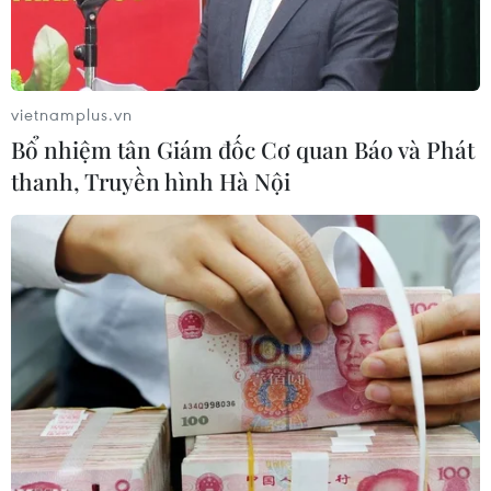
nghiệp vụ.
vietnamplus.vn
Bổ nhiệm tân Giám đốc Cơ quan Báo và Phát
thanh, Truyền hình Hà Nội
Tàu TB 1329 đã được dẫn giải về khu vực neo đậu an toàn, tiến
hành các biện pháp điều tra, xác minh và xử lý theo quy định
của pháp luật: (Ảnh: TTXVN)
Sáng 16/2, Bộ Tư lệnh Vùng Cảnh sát biển 1