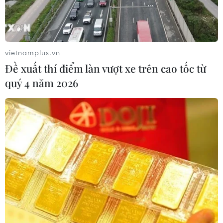
vietnamplus.vn
Đề xuất thí điểm làn vượt xe trên cao tốc từ
quý 4 năm 2026
Cảnh sát biển tạm giữ 2.000 tấn than
không rõ nguồn gốc
20/12/2019 13:04
Bộ Tư lệnh Vùng Cảnh sát biển 1 đã dẫn giải tàu NĐ
3598 về khu vực bến Gót, huyện Cát Hải (Hải Phòng),