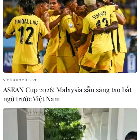
Bộ Tư lệnh Vùng Cảnh sát biển 1 giữ 2.000
tấn than không rõ nguồn gốc
17/07/2019 12:21
Bộ Tư lệnh Vùng Cảnh sát biển 1 phát hiện một đoàn tàu
gồm tàu đẩy mang số hiệu NB 2847 cùng 2 sà lan thuộc
Công ty Dương Giang đang chở khoảng 2.000 tấn than
nhiệt thấp.
vietnamplus.vn
ASEAN Cup 2026: Malaysia sẵn sàng tạo bất
ngờ trước Việt Nam