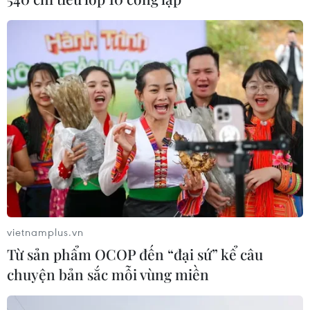
lừa bán căn hộ tái định cư, chiếm
đoạt hơn 2 tỷ đồng
08/08/2026 13:41
Khởi tố 19 đối tượng cướp
giật tài sản tại Công ty Tân Huê Viên
08/08/2026 08:52
Tây Ninh ngăn chặn, xử lý nghiêm
các vụ việc xâm phạm quyền sở hữu
trí tuệ
vietnamplus.vn
08/08/2026 04:29
Từ sản phẩm OCOP đến “đại sứ” kể câu
chuyện bản sắc mỗi vùng miền
Dắt chó đi dạo không đúng quy
định, bị phạt đến 2 triệu đồng?