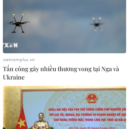
vietnamplus.vn
Tấn công gây nhiều thương vong tại Nga và
Ukraine
TIN CÙNG CHUYÊN MỤC
Không để khoảng trống pháp luật
khi tinh gọn các hình thức văn bản
quy phạm pháp luật
10/08/2026 14:24