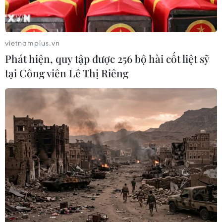
Bắt giữ 4 đối tượng trộm chó,
dùng súng tự chế tấn công công an
vietnamplus.vn
10/08/2026 04:36
Phát hiện, quy tập được 256 bộ hài cốt liệt sỹ
tại Công viên Lê Thị Riêng
Cảnh báo các thủ đoạn
lừa đảo trong mùa tựu trường
10/08/2026 03:08
Lào Cai: Khởi tố 2 đối tượng sản xuất,
buôn bán hơn 22 tấn gạo giả Séng Cù
09/08/2026 22:44