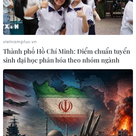
Tây Ninh cảnh báo giả mạo cơ quan
đăng ký kinh doanh để lừa đảo
doanh nghiệp
vietnamplus.vn
07/08/2026 08:38
Thành phố Hồ Chí Minh: Điểm chuẩn tuyển
sinh đại học phân hóa theo nhóm ngành
Xem thêm
CƠ QUAN CHỦ QUẢN: THÔNG TẤN XÃ VIỆT NAM
Tổng Biên tập: TRẦN TIẾN DUẨN
Phó Tổng Biên tập: NGUYỄN THỊ TÁM, KHÚC THANH