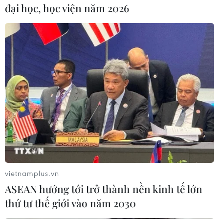
đại học, học viện năm 2026
#Than nhiệt thấp
#Bộ Tư lệnh Vùng Cảnh sát biển 1
#Hóa đơn
#Bắt giữ
TP. Hải Phòng
vietnamplus.vn
ASEAN hướng tới trở thành nền kinh tế lớn
Theo dõi VietnamPlus
thứ tư thế giới vào năm 2030