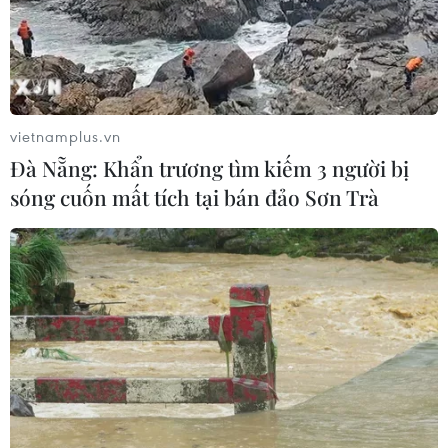
CƠ QUAN CHỦ QUẢN: THÔNG TẤN XÃ VIỆT NAM
Tổng Biên tập: TRẦN TIẾN DUẨN
Phó Tổng Biên tập: NGUYỄN THỊ TÁM, KHÚC THANH
vietnamplus.vn
THỦY
Đà Nẵng: Khẩn trương tìm kiếm 3 người bị
sóng cuốn mất tích tại bán đảo Sơn Trà
Sở hữu trí tuệ
Quy định sử dụng
RSS
Hỗ trợ
Ngôn ngữ
TTXVN
Dịch vụ tin
Quảng cáo
Liên hệ