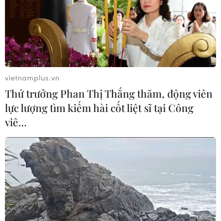
Hơn 100 người thiệt mạng trong mùa
mưa khốc liệt ở Ấn Độ
05/08/2026 09:39
vietnamplus.vn
Thứ trưởng Phan Thị Thắng thăm, động viên
Trung Quốc phóng thành công hai
lực lượng tìm kiếm hài cốt liệt sĩ tại Công
vệ tinh siêu phổ Đông Phương Huệ
viê…
Nhãn
05/08/2026 07:16
Xem thêm