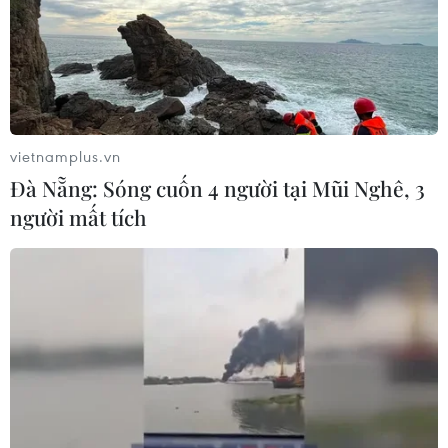
Chuyên gia Australia: Quan hệ Việt
Nam-Australia có độ tin cậy chính trị
cao
08/08/2026 05:27
vietnamplus.vn
Đà Nẵng: Sóng cuốn 4 người tại Mũi Nghê, 3
Đưa quan hệ Việt Nam-Australia phát
người mất tích
triển sâu sắc, thực chất, hiệu quả
hơn
08/08/2026 05:13
59 năm ASEAN: Lá cờ ASEAN lần đầu
tỏa sáng trên biểu tượng lịch sử của
Ấn Độ
08/08/2026 04:29