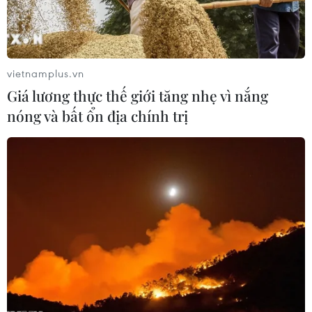
hành tập trận chung
23/03/2023 03:06
Cuộc tập trận diễn ra ở Pohang, cách thủ đô Seoul
vietnamplus.vn
272km về phía Đông Nam, vào các ngày 22-23/3, trong
Giá lương thực thế giới tăng nhẹ vì nắng
khuôn khổ cuộc tập trận đổ bộ Ssangyong Hàn Quốc-
nóng và bất ổn địa chính trị
Mỹ đang diễn ra.