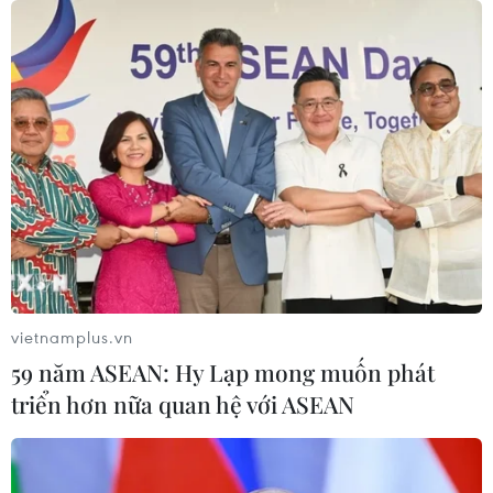
vĩnh cửu
06/08/2026 12:35
Trung Quốc vận hành giàn phát điện
gió nổi đầu tiên chịu được bão cấp 17
06/08/2026 11:20
Hàn Quốc xác nhận Triều Tiên
phóng ít nhất 1 tên lửa đạn đạo tầm
ngắn
vietnamplus.vn
06/08/2026 09:41
59 năm ASEAN: Hy Lạp mong muốn phát
triển hơn nữa quan hệ với ASEAN
Quân đội Hàn Quốc thông báo Triều
Tiên phóng vật thể chưa xác định