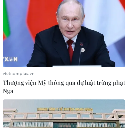
06/08/2026 08:31
Dấu mốc quan trọng trong quan hệ
Việt Nam-Australia
06/08/2026 08:29
Hàn Quốc tăng cường giải pháp
ngăn chặn đánh bạc trực tuyến trong
vietnamplus.vn
quân đội
Thượng viện Mỹ thông qua dự luật trừng phạt
06/08/2026 04:52
Nga
Tổng Bí thư, Chủ tịch nước Tô Lâm
sẽ thăm cấp Nhà nước tới Australia và
New Zealand