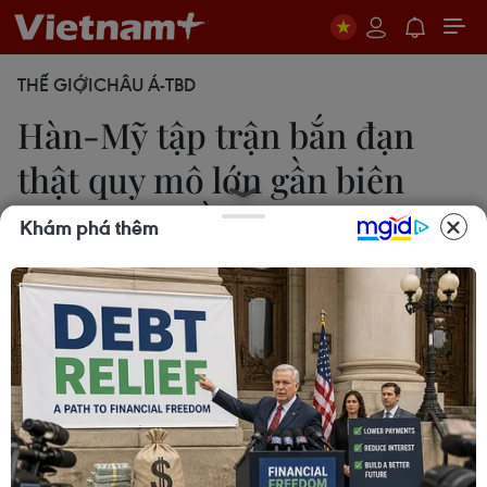
THẾ GIỚI
CHÂU Á-TBD
Hàn-Mỹ tập trận bắn đạn
thật quy mô lớn gần biên
giới liên Triều
Khám phá thêm
23/03/2023 04:26
Cuộc tập trận kéo dài 4 ngày giữa Mỹ và Hàn
Quốc diễn ra tại Khu liên hợp bắn đạn thật
Rodriguez ở Pocheon, cách Khu phi quân sự liên
Triều (DMZ) khoảng 30km về phía Nam.