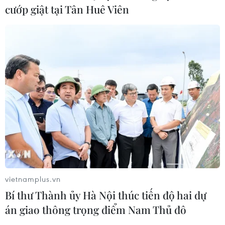
đạo Agni-4, tầm bắn 4.000 km
cướp giật tại Tân Huê Viên
06/08/2026 23:17
Hàn Quốc tái khẳng định mục tiêu
chung sống hòa bình với Triều Tiên
06/08/2026 15:33
Lở đất tại Philippines khiến ít nhất 4
người thiệt mạng
06/08/2026 15:06
vietnamplus.vn
Bí thư Thành ủy Hà Nội thúc tiến độ hai dự
Trung Quốc thử nghiệm tuyến tàu
án giao thông trọng điểm Nam Thủ đô
cao tốc xuyên vùng đất đóng băng