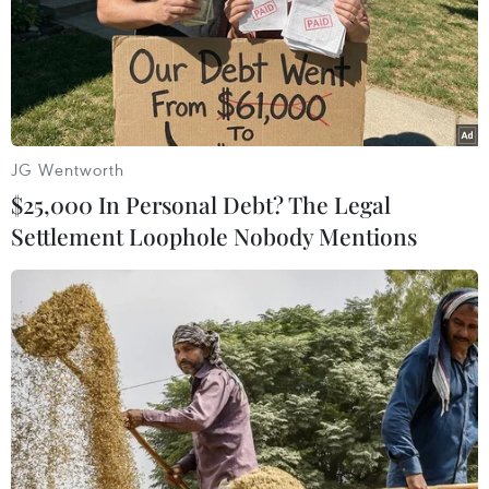
Dự kiến hai nước sẽ huy động các thiết bị quân sự công
nghệ cao nhằm chứng minh sức mạnh hỏa lực và khả
năng điều động của liên minh.
JG Wentworth
$25,000 In Personal Debt? The Legal
Settlement Loophole Nobody Mentions
Thủy quân lục chiến Hàn-Mỹ-Anh tiến