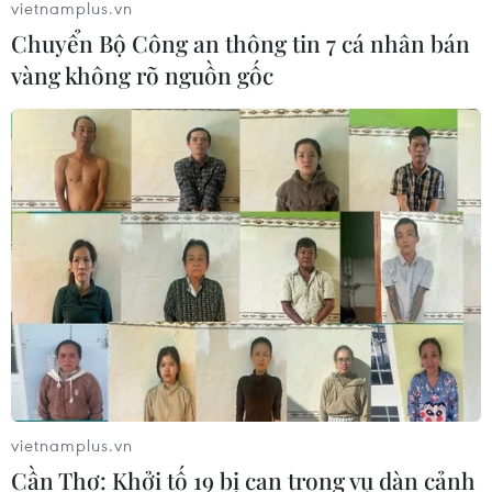
vietnamplus.vn
tác mới cho quan hệ Việt Nam-
Chuyển Bộ Công an thông tin 7 cá nhân bán
Australia
vàng không rõ nguồn gốc
07/08/2026 05:00
Hãng hàng không Air Premia của
Hàn Quốc nối lại đường bay
Incheon-TP Hồ Chí Minh
07/08/2026 04:28
Mở ra giai đoạn triển khai thực chất
quan hệ giữa Việt Nam và Australia
07/08/2026 01:27
vietnamplus.vn
Ấn Độ thử thành công tên lửa đạn
Cần Thơ: Khởi tố 19 bị can trong vụ dàn cảnh