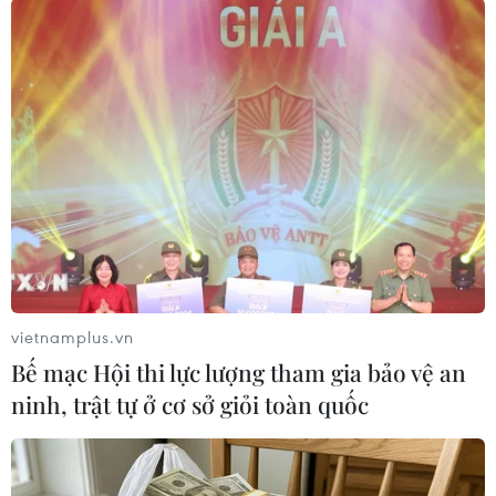
phạm.”
Ngoài ra, ông Yoo còn tuyên bố rằng kết quả trên
được đưa ra “dựa trên sự tưởng tượng và phỏng
đoán.”
Cũng theo nguồn tin, 8 ứng cử viên tổng thống tiềm
tàng của phe đối lập đã mở một cuộc họp khẩn cấp,
trong đó họ quyết định đề nghị Quốc hội thảo luận
về việc luận tội bà Park và kêu gọi các đảng đối lập
nhanh chóng đưa ra biện pháp nhằm giảm thiểu
tình trạng khoảng trống chính phủ có nguy cơ xảy
vietnamplus.vn
ra sau khi bà Park từ chức hay bị luận tội, kể cả
Bế mạc Hội thi lực lượng tham gia bảo vệ an
việc chỉ định một vị thủ tướng và thành lập nội các
ninh, trật tự ở cơ sở giỏi toàn quốc
lâm thời.
Trong khi đó, đảng Saenuri cầm quyền cho rằng