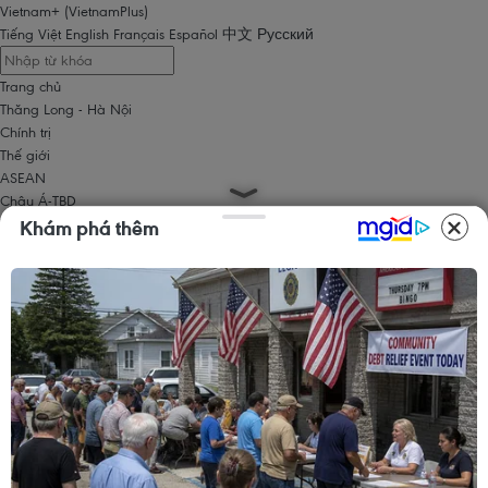
Vietnam+ (VietnamPlus)
Tiếng Việt
English
Français
Español
中文
Русский
Trang chủ
Thăng Long - Hà Nội
Chính trị
Thế giới
ASEAN
Châu Á-TBD
Trung Đông
Khám phá thêm
Châu Âu
Châu Mỹ
Châu Phi
Kinh tế
Kinh doanh
Tài chính
Tín dụng nông thôn
Chứng khoán
Bất động sản
Doanh nghiệp
Thông tin doanh nghiệp