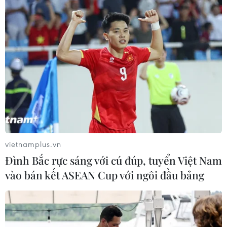
vietnamplus.vn
Đình Bắc rực sáng với cú đúp, tuyển Việt Nam
vào bán kết ASEAN Cup với ngôi đầu bảng