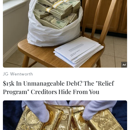
hiện còn quá sớm để xác nhận những cáo buộc bà
Park đồng lõa trong vụ này do bà chưa bị thẩm vấn
trực tiếp./.
(Vietnam+)
JG Wentworth
$15k In Unmanageable Debt? The "Relief
Program" Creditors Hide From You
#Tủ lạnh
#Tổng thống Park Geun-hye
#Choi Soon Sil
#Công tố viên Hàn
Quốc
#Bê bối của Tổng thống Park Geun-hye
#Đồng phạm
#Bạn thân của