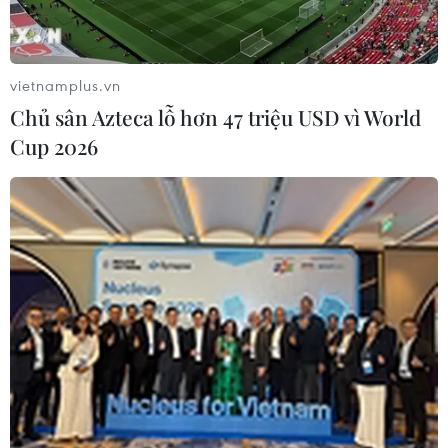
vietnamplus.vn
Chủ sân Azteca lỗ hơn 47 triệu USD vì World
Cup 2026
Hàn Quốc thông qua dự luật về công tố
viên điều tra bê bối chính trị
17/11/2016 10:03
Quốc hội Hàn Quốc ngày 17/11 đã thông qua dự luật về
việc lựa chọn một công tố viên đặc biệt để điều tra vụ
bê bối hiện nay liên quan đến người bạn thân lâu năm
của Tổng thống Park Geun-hye.