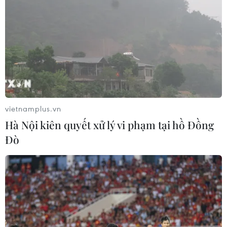
vietnamplus.vn
Hà Nội kiên quyết xử lý vi phạm tại hồ Đồng
Đò