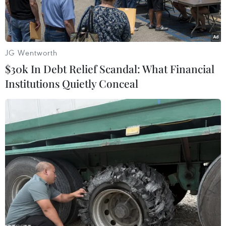
JG Wentworth
$30k In Debt Relief Scandal: What Financial
Institutions Quietly Conceal
Tổng thống Hàn Quốc Park Geun-hye tại một sự kiện ở Seoul.
(Nguồn: AFP/TTXVN)
Ngày 19/11, hàng chục nghìn đã tham gia biểu
tình phản đối Tổng thống Hàn Quốc Park Geun-
Hye tại thủ đô Seoul.