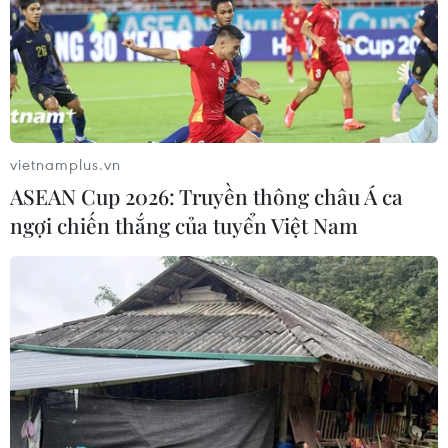
vietnamplus.vn
ASEAN Cup 2026: Truyền thông châu Á ca
ngợi chiến thắng của tuyển Việt Nam
TIN CÙNG CHUYÊN MỤC
Chuyên gia Australia: Quan hệ Việt
Nam-Australia có độ tin cậy chính trị
cao