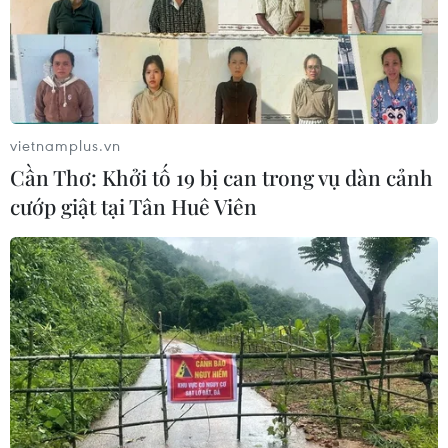
Trung Quốc phóng thành công hai
vệ tinh siêu phổ Đông Phương Huệ
Nhãn
vietnamplus.vn
05/08/2026 07:16
Cần Thơ: Khởi tố 19 bị can trong vụ dàn cảnh
cướp giật tại Tân Huê Viên
Trung Quốc: Cảnh sát Hong Kong,
Macau triệt phá vụ lừa đảo đầu tư
Fun Coffee
05/08/2026 06:41
Afghanistan đối mặt khủng hoảng
lương thực nghiêm trọng do thiếu
hụt viện trợ