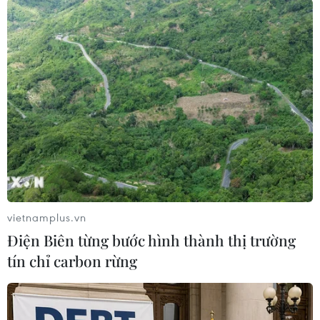
vào ngày 21/11 tới, ngay trước phiên xét xử.
Trong một bài phát biểu trên truyền hình ngày
4/11 vừa qua, bà Park đã lần thứ hai bày tỏ xin
lỗi toàn dân và cho biết sẵn sàng chấp nhận
điều tra.
Khi chỉ còn 16 tháng sẽ kết thúc nhiệm kỳ 5
năm duy nhất, Tổng thống Park đã phải chứng
kiến tỷ lệ ủng hộ sụt giảm mạnh, xuống mức
5%./.
vietnamplus.vn
(TTXVN/Vietnam+)
Điện Biên từng bước hình thành thị trường
tín chỉ carbon rừng