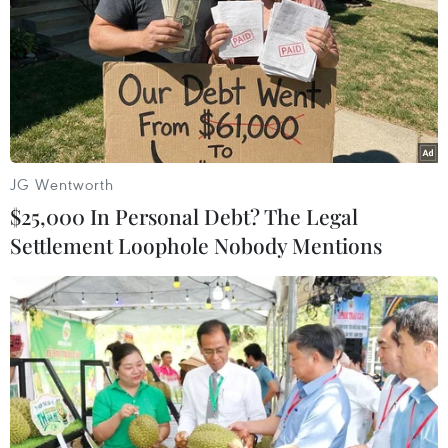
Hàn Quốc trì hoãn điều tra
16/11/2016 06:21
Theo hãng thông tấn Yonhap, nhiều đảng đối lập ở Hàn
Quốc ngày 16/11 tuyên bố Tổng thống Park Geun-hye
phải nhanh chóng trả lời những câu hỏi về vụ bê bối
liên quan đến người bạn thân của bà.
JG Wentworth
$25,000 In Personal Debt? The Legal
Settlement Loophole Nobody Mentions