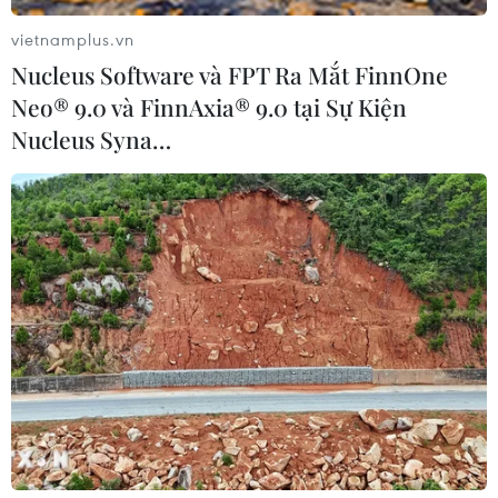
vietnamplus.vn
Nucleus Software và FPT Ra Mắt FinnOne
Neo® 9.0 và FinnAxia® 9.0 tại Sự Kiện
Nucleus Syna…
Tổng thống Hàn Quốc điều hành công
việc sau vụ bê bối bạn thân
18/11/2016 10:28
Tổng thống Park Geun-hye đẩy nhanh việc nối lại quyền
điều hành công việc nhà nước bất chấp những lời kêu
gọi bà từ chức do vụ bê bối liên quan đến người bạn