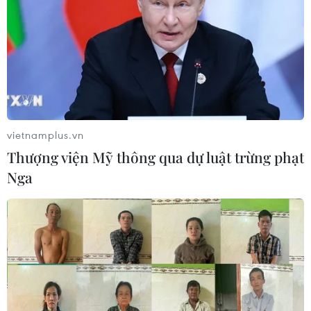
05/08/2026 23:26
Nhật Bản: Nội các thông qua chính
sách giảm thuế tiêu thụ thực phẩm
xuống 1%
05/08/2026 15:30
vietnamplus.vn
Thượng viện Mỹ thông qua dự luật trừng phạt
Việt Nam-Ấn Độ thúc đẩy hiện thực
Nga
hóa Đối tác Chiến lược Toàn diện
Tăng cường
05/08/2026 13:30
Hơn 100 người thiệt mạng trong mùa
mưa khốc liệt ở Ấn Độ
05/08/2026 09:39