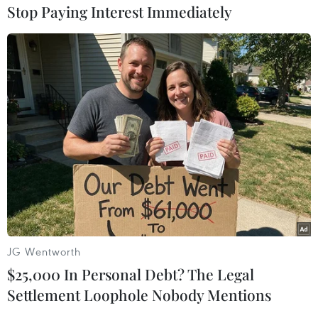
Stop Paying Interest Immediately
#Thử vũ khí
#Tên lửa
#Khiêu khích
#Đặc quyền kinh tế
#Trừng phạt
#Hội đồng Bảo an
JG Wentworth
Triều Tiên
$25,000 In Personal Debt? The Legal
Settlement Loophole Nobody Mentions