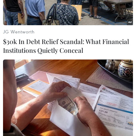
JG Wentworth
$30k In Debt Relief Scandal: What Financial
Institutions Quietly Conceal
Người dân theo dõi qua truyền hình vụ phóng thử tên lửa của
Triều Tiên. (Ảnh: AFP/TTXVN)
Ngày 21/3, Hội đồng Tham mưu trưởng liên
quân Hàn Quốc (JCS) đã gọi vụ phóng thử vũ khí
mới nhất của Triều Tiên là hành động “rất
không phù hợp” trong bối cảnh toàn thế giới
đang phải đối mặt với những khó khăn do đại