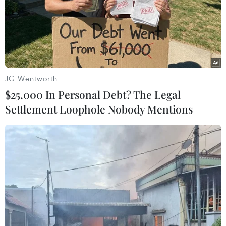
'Các biện pháp trừng phạt không ảnh
JG Wentworth
hưởng đến kinh tế Triều Tiên'
$25,000 In Personal Debt? The Legal
26/04/2019 06:31
Settlement Loophole Nobody Mentions
Bộ trưởng Các vấn đề Kinh tế đối ngoại của Triều Tiên
Kim Yong-jae ngày 26/4 cho biết các biện pháp trừng
phạt của quốc tế không phải là mối quan ngại với nước
này.