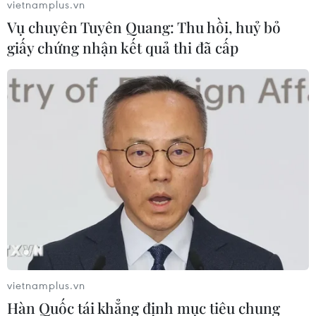
vietnamplus.vn
cho biết hai miền Triều Tiên đã nhất trí không tiến hành
Vụ chuyên Tuyên Quang: Thu hồi, huỷ bỏ
cuộc họp định kỳ hằng tuần trong ngày hôm nay vì
giấy chứng nhận kết quả thi đã cấp
nhiều yếu tố.
vietnamplus.vn
Hàn Quốc tái khẳng định mục tiêu chung
Triều Tiên lên tiếng hối thúc Hàn Quốc né