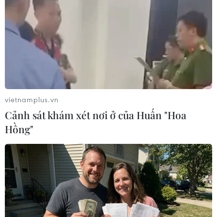
Hàn Quốc: Cần chuẩn bị kỹ cho hội nghị
thượng đỉnh liên Triều
25/04/2019 13:13
Chánh Văn phòng Nhà Xanh Noh Young-min cho biết:
"Điều quan trọng nhất hiện nay là chuẩn bị cho hội nghị
thượng đỉnh liên Triều lần thứ tư mà không gặp trở ngại
vietnamplus.vn
nào."
Cảnh sát khám xét nơi ở của Huấn "Hoa
Hồng"