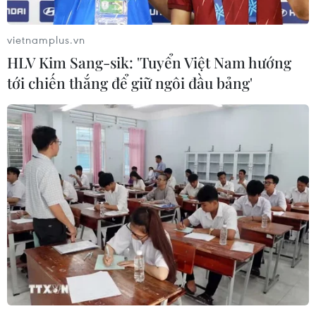
vietnamplus.vn
HLV Kim Sang-sik: 'Tuyển Việt Nam hướng
tới chiến thắng để giữ ngôi đầu bảng'
Hàn Quốc: Không họp Văn phòng liên lạc
liên Triều ''do nhiều yếu tố''
26/04/2019 11:07
Người phát ngôn Bộ Thống nhất Hàn Quốc Lee Eugene