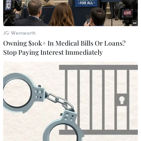
JG Wentworth
Owning $10k+ In Medical Bills Or Loans?
Stop Paying Interest Immediately
Nhà lãnh đạo Triều Tiên Kim Jong-un (phải) và Tổng thống Hàn
Quốc Moon Jae-in tại Hội nghị thượng đỉnh lần ba ở Bình
Nhưỡng ngày 18/9/2018. (Ảnh: AFP/TTXVN)
Bộ Thống nhất Hàn Quốc ngày 29/4 cho biết sẽ
tiếp tục thúc đẩy hội nghị thượng đỉnh khác với