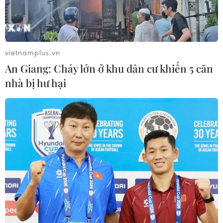
vietnamplus.vn
An Giang: Cháy lớn ở khu dân cư khiến 5 căn
nhà bị hư hại
Giới chuyên gia nhận định về triển vọng
cải thiện quan hệ liên Triều
26/04/2019 07:38
Giới chuyên gia nhận định quan hệ liên Triều đã cải
thiện đáng kể từ sau hội nghị thượng đỉnh lần đầu tiên
giữa Tổng thống Moon Jea-in và nhà lãnh đạo Kim
Jong-un.