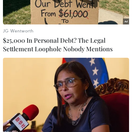
JG Wentworth
$25,000 In Personal Debt? The Legal
Settlement Loophole Nobody Mentions
Một vụ phóng thử rocket từ bệ phóng tên lửa đa nòng siêu lớn
tại một địa điểm bí mật ở Triều Tiên. (Ảnh: AFP/TTXVN)
Ngày 22/7, Bộ Thống nhất Hàn Quốc cho biết
nước này sẽ tập trung nỗ lực vào việc thuyết