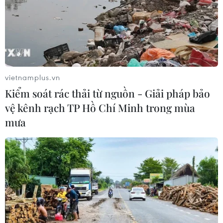
vietnamplus.vn
Kiểm soát rác thải từ nguồn - Giải pháp bảo
vệ kênh rạch TP Hồ Chí Minh trong mùa
mưa
Hàn Quốc họp thảo luận phương án gia
tăng áp lực với Triều Tiên
08/06/2022 08:29
Phó Chánh Văn phòng an ninh quốc gia Hàn Quốc