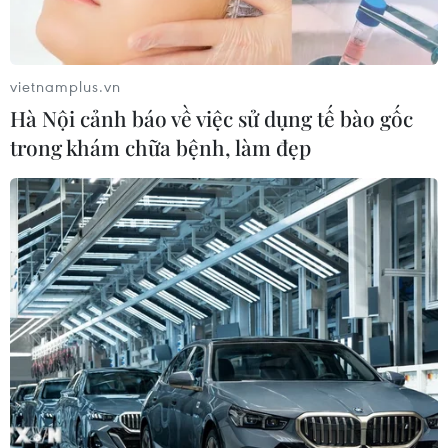
vietnamplus.vn
Hà Nội cảnh báo về việc sử dụng tế bào gốc
trong khám chữa bệnh, làm đẹp
TIN CÙNG CHUYÊN MỤC
Cựu Đại sứ Australia: Tầm nhìn hợp
tác mới cho quan hệ Việt Nam-
Australia
07/08/2026 05:00
Hãng hàng không Air Premia của
Hàn Quốc nối lại đường bay