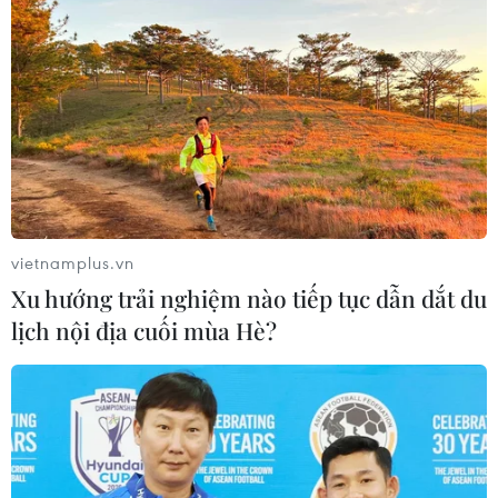
Nhật Bản: Nội các thông qua chính
sách giảm thuế tiêu thụ thực phẩm
xuống 1%
05/08/2026 15:30
Việt Nam-Ấn Độ thúc đẩy hiện thực
hóa Đối tác Chiến lược Toàn diện
Tăng cường
vietnamplus.vn
05/08/2026 13:30
Xu hướng trải nghiệm nào tiếp tục dẫn dắt du
lịch nội địa cuối mùa Hè?
Hơn 100 người thiệt mạng trong mùa
mưa khốc liệt ở Ấn Độ
05/08/2026 09:39