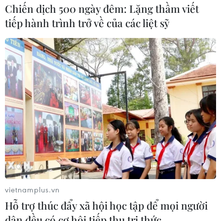
Chiến dịch 500 ngày đêm: Lặng thầm viết
tiếp hành trình trở về của các liệt sỹ
Hàn Quốc đề nghị Triều Tiên thông báo
trước khi xả đập ở biên giới
28/06/2022 07:40
Chính phủ Hàn Quốc ngày 28/6 đề nghị Triều Tiên
thông báo trước khi xả đập, gọi đây là “một biện pháp
cơ bản” để bảo vệ tính mạng và tài sản của người dân
Hàn Quốc ở phía Nam biên giới.
vietnamplus.vn
Hỗ trợ thúc đẩy xã hội học tập để mọi người
dân đều có cơ hội tiếp thu tri thức