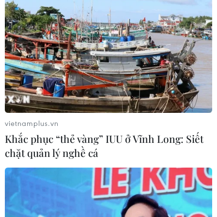
#quan hệ liên triều
#bán đảo triều tiên
#hạt nhân triều tiên
#hỗ trợ kinh tế
Hàn Quốc
Triều Tiên
Theo dõi VietnamPlus
vietnamplus.vn
Khắc phục “thẻ vàng” IUU ở Vĩnh Long: Siết
chặt quản lý nghề cá
TIN LIÊN QUAN