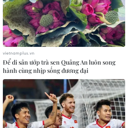
vietnamplus.vn
Để di sản ướp trà sen Quảng An luôn song
hành cùng nhịp sống đương đại