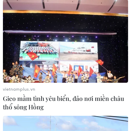
điều kiện đi kèm nhưng phía Bình Nhưỡng vẫn
chưa hồi đáp những đề nghị này./.
(TTXVN/Vietnam+)
vietnamplus.vn
Gieo mầm tình yêu biển, đảo nơi miền châu
thổ sông Hồng