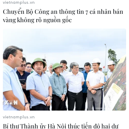
vietnamplus.vn
Chuyển Bộ Công an thông tin 7 cá nhân bán
vàng không rõ nguồn gốc
TIN CÙNG CHUYÊN MỤC
Những lý do khiến du khách Ấn Độ
vietnamplus.vn
chuyển hướng sang Việt Nam
Bí thư Thành ủy Hà Nội thúc tiến độ hai dự