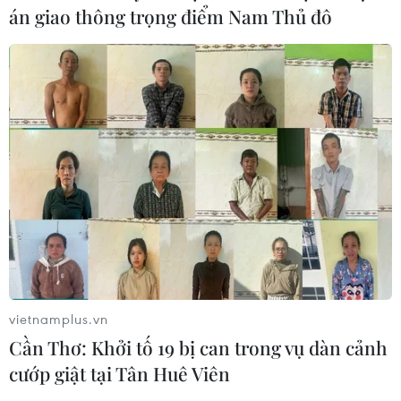
08/08/2026 23:58
án giao thông trọng điểm Nam Thủ đô
Thánh đường Emir Abdelkader -
biểu tượng của kiến trúc, văn hóa và
tri thức
08/08/2026 22:05
Thánh đường Emir
Abdelkader - biểu tượng văn hóa,
tôn giáo của Constantine
08/08/2026 08:35
vietnamplus.vn
Cần Thơ: Khởi tố 19 bị can trong vụ dàn cảnh
Vẻ đẹp lãng mạn của đồi
Vọng Cảnh tại thành phố Huế
cướp giật tại Tân Huê Viên
08/08/2026 07:09