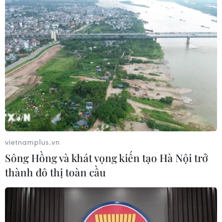
Phó Tổng Biên tập: NGUYỄN THỊ TÁM, KHÚC THANH
THỦY
Sở hữu trí tuệ
Quy định sử dụng
RSS
Hỗ trợ
Ngôn ngữ
TTXVN
Dịch vụ tin
Quảng cáo
Liên hệ
vietnamplus.vn
Sông Hồng và khát vọng kiến tạo Hà Nội trở
thành đô thị toàn cầu
Giấy phép số: 1374/GP-BTTTT do Bộ Thông tin và Truyền thông
cấp ngày 11/9/2008.
Quảng cáo: Phó TBT Nguyễn Thị Tám: 093.5958688, Email:
tamvna@gmail.com