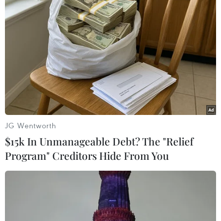
150 điểm đến trong mạng lưới đường bay của
Qatar Airways, đặc biệt là du khách đến từ các
thị trường tiềm năng của Đà Nẵng như Tây Âu
và Bắc Mỹ, đem lại ý nghĩa vô cùng to lớn, tạo ra
sự tăng trưởng mạnh mẽ đối với ngành Du lịch
Đà Nẵng trong tương lai./.
(TTXVN/Vietnam+)
JG Wentworth
$15k In Unmanageable Debt? The "Relief
Program" Creditors Hide From You