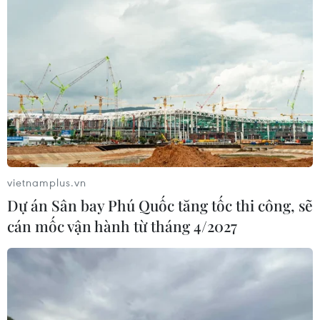
Nam có tên trong danh sách 124 bức ảnh du lịch ấn
tượng nhất về con người và các hoạt động du lịch của
năm 2018 mà CNN vừa công bố.
vietnamplus.vn
Dự án Sân bay Phú Quốc tăng tốc thi công, sẽ
cán mốc vận hành từ tháng 4/2027