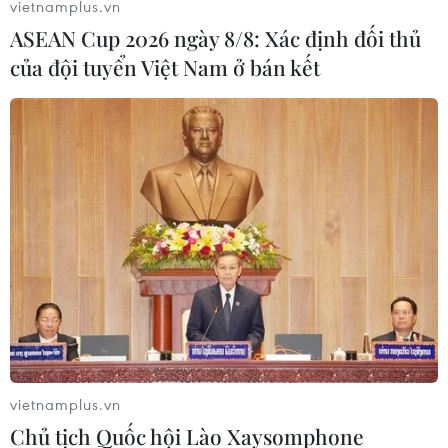
vietnamplus.vn
ASEAN Cup 2026 ngày 8/8: Xác định đối thủ
của đội tuyển Việt Nam ở bán kết
Thành phố Đà Nẵng có "khách sạn lãng
mạn nhất thế giới"
12/11/2018 22:00
Mercure Danang French Village Bana Hills đã giành
giải thưởng danh giá trong lĩnh vực dịch vụ khách sạn -
World Luxury Hotel Awards - với danh hiệu “Khách sạn
lãng mạn nhất thế giới."
vietnamplus.vn
Chủ tịch Quốc hội Lào Xaysomphone