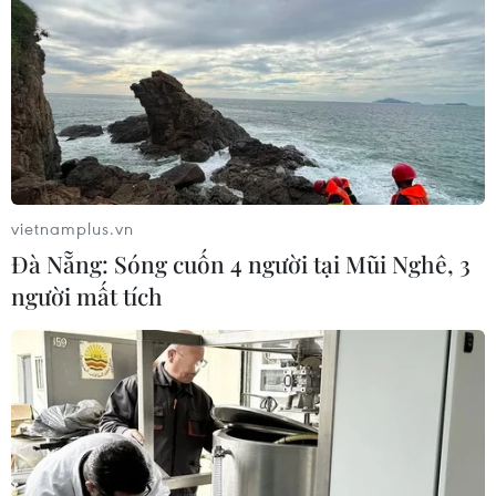
vietnamplus.vn
Đà Nẵng: Sóng cuốn 4 người tại Mũi Nghê, 3
người mất tích