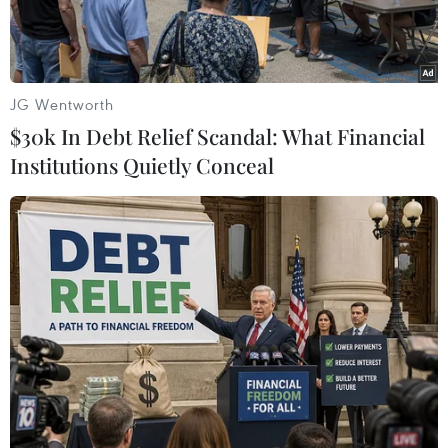
JG Wentworth
$30k In Debt Relief Scandal: What Financial
Institutions Quietly Conceal
Hành khách đến từ chuyến bay đầu tiên khai trương đường bay
mới Doha-Đà Nẵng. (Ảnh: Trần Lê Lâm/TTXVN)
Chiều 19/12, Sở Du lịch thành phố Đà Nẵng phối
hợp với Hãng Hàng không Qatar Airways tổ
chức Lễ đón chuyến bay đầu tiên từ Doha