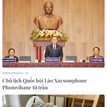
Các tăng ni, Phật tử cùng bà con nhân dân thả chim phóng
sanh tại lễ tưởng niệm, cầu siêu cho các nạn nhân vụ chìm
canô. (Ảnh: Trịnh Bang Nhiệm/TTXVN)
vietnamplus.vn
Chủ tịch Quốc hội Lào Xaysomphone
Phomvihane từ trần