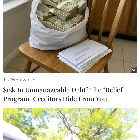
Hình ảnh các tăng ni, Phật tử cùng bà con nhân dân thắp
hương tưởng niệm, cầu siêu cho các nạn nhân vụ chìm canô.
(Ảnh: Trịnh Bang Nhiệm/TTXVN)
JG Wentworth
$15k In Unmanageable Debt? The "Relief
Program" Creditors Hide From You
Các tăng ni, Phật tử cùng bà con nhân dân thắp hương tưởng
niệm, cầu siêu cho các nạn nhân vụ chìm canô. (Ảnh: Trịnh