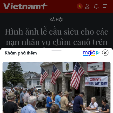
XÃ HỘI
Hình ảnh lễ cầu siêu cho các
nạn nhân vụ chìm canô trên
biển Cửa Đại
Khám phá thêm
03/03/2022 07:37
Ngày 3/3, Ủy ban MTTQ Việt Nam thành phố Hội
An, tỉnh Quảng Nam phối hợp với Ban trị sự giáo
hội phật giáo Việt Nam thành phố Hội An tổ chức
lễ cầu siêu cho các nạn nhân vụ chìm canô tại biển
Cửa Đại.