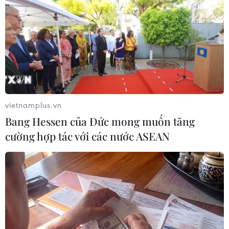
Bang Nhiệm/TTXVN)
(TTXVN/Vietnam+)
vietnamplus.vn
Bang Hessen của Đức mong muốn tăng
cường hợp tác với các nước ASEAN
#Quảng Nam
#Hội An
#Biển Cửa Đại