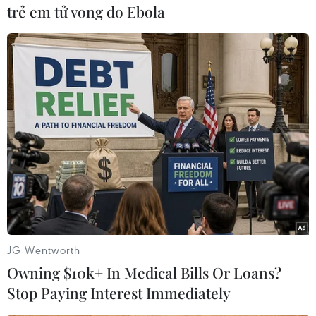
trẻ em tử vong do Ebola
Các tăng ni, Phật tử cùng bà con nhân dân thả chim phóng
sanh tại lễ tưởng niệm, cầu siêu cho các nạn nhân vụ chìm
canô. (Ảnh: Trịnh Bang Nhiệm/TTXVN)
JG Wentworth
Owning $10k+ In Medical Bills Or Loans?
Stop Paying Interest Immediately