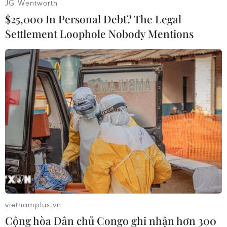
JG Wentworth
$25,000 In Personal Debt? The Legal
Settlement Loophole Nobody Mentions
Các tăng ni, Phật tử cùng bà con nhân dân thắp hương tưởng
niệm, cầu siêu cho các nạn nhân vụ chìm canô. (Ảnh: Trịnh
Bang Nhiệm/TTXVN)
vietnamplus.vn
Cộng hòa Dân chủ Congo ghi nhận hơn 300