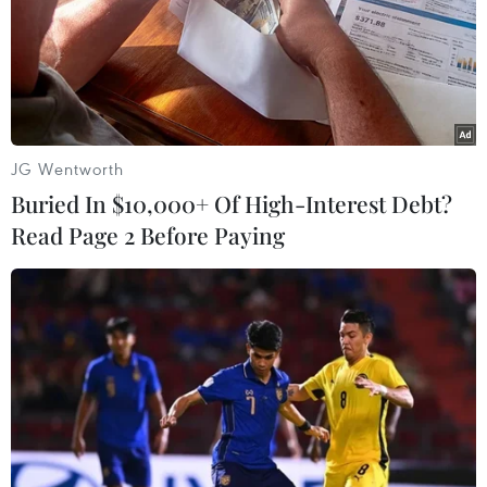
#Chìm canô du lịch
#Cầu siêu
#Nạn nhân
TP. Đà Nẵng
Quảng Nam
Theo dõi VietnamPlus
JG Wentworth
Buried In $10,000+ Of High-Interest Debt?
Read Page 2 Before Paying
TIN CÙNG CHUYÊN MỤC
Xe tải va chạm xe máy tại Đắk Lắk
làm hai người thương vong
08/08/2026 14:58