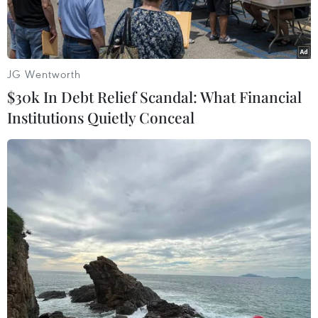
JG Wentworth
$30k In Debt Relief Scandal: What Financial
Institutions Quietly Conceal
Ông Trần Tấn Dũng - Chủ tịch Ủy ban Mặt trận Tổ quốc Việt
Nam thành phố Hội An, tỉnh Quảng Nam phát biểu tại lễ tưởng
niệm, cầu siêu cho các nạn nhân vụ chìm canô. (Ảnh: Trịnh
Bang Nhiệm/TTXVN)