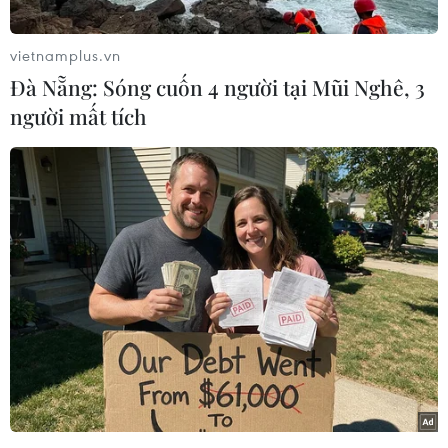
vietnamplus.vn
Đà Nẵng: Sóng cuốn 4 người tại Mũi Nghê, 3
người mất tích
Hòa thượng Thích Hạnh Nhẫn - Trưởng Ban Trị sự giáo hội Phật
giáo Việt Nam thành phố Hội An, Trụ trì chùa Minh Giác, Trưởng
Ban tổ chức lễ tưởng niệm, cầu siêu các nạn nhân vụ chìm
canô phát biểu tại lễ tưởng niệm. (Ảnh: Trịnh Bang
Nhiệm/TTXVN)