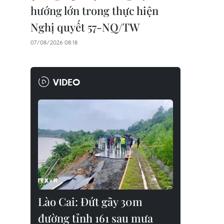
hướng lớn trong thực hiện
Nghị quyết 57-NQ/TW
07/08/2026 08:18
VIDEO
Lào Cai: Đứt gãy 30m
đường tỉnh 161 sau mưa