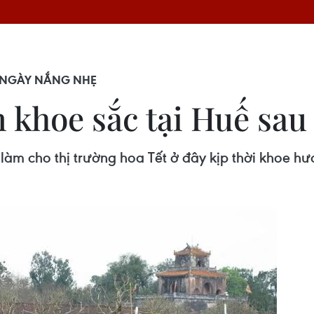
U NGÀY NẮNG NHẸ
n khoe sắc tại Huế sa
àm cho thị trường hoa Tết ở đây kịp thời khoe hư