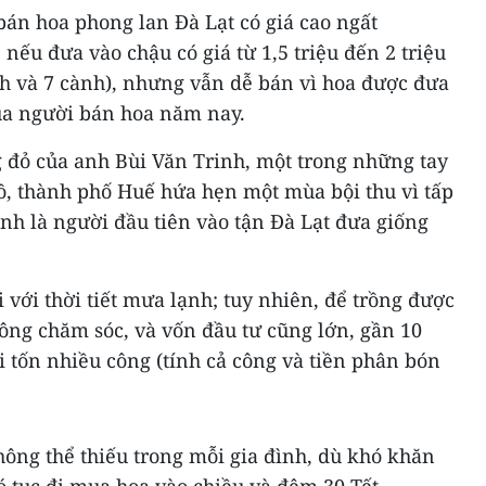
bán hoa phong lan Đà Lạt có giá cao ngất
nếu đưa vào chậu có giá từ 1,5 triệu đến 2 triệu
nh và 7 cành), nhưng vẫn dễ bán vì hoa được đưa
ủa người bán hoa năm nay.
đỏ của anh Bùi Văn Trinh, một trong những tay
, thành phố Huế hứa hẹn một mùa bội thu vì tấp
nh là người đầu tiên vào tận Đà Lạt đưa giống
i với thời tiết mưa lạnh; tuy nhiên, để trồng được
công chăm sóc, và vốn đầu tư cũng lớn, gần 10
ại tốn nhiều công (tính cả công và tiền phân bón
ông thể thiếu trong mỗi gia đình, dù khó khăn