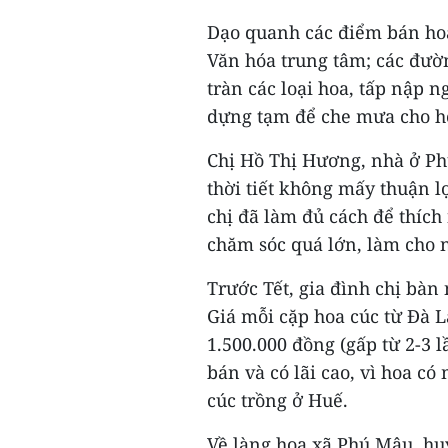
Dạo quanh các điểm bán hoa
Văn hóa trung tâm; các đư
tràn các loại hoa, tấp nập 
dựng tạm để che mưa cho h
Chị Hồ Thị Hương, nhà ở Ph
thời tiết không mấy thuận lợ
chị đã làm đủ cách để thích
chăm sóc quá lớn, làm cho n
Trước Tết, gia đình chị bàn
Giá mỗi cặp hoa cúc từ Đà L
1.500.000 đồng (gấp từ 2-3 
bán và có lãi cao, vì hoa c
cúc trồng ở Huế.
Về làng hoa xã Phú Mậu, hu