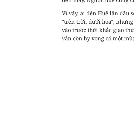
đến mấy. Người Huế cũng có
Vì vậy, ai đến Huế lần đầu s
"trên trời, dưới hoa"; nhưn
vào trước thời khắc giao th
vẫn còn hy vọng có một mùa h