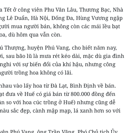
 Tết ở công viên Phu Văn Lâu, Thương Bạc, Nhà
ờng Lê Duẩn, Hà Nội, Đống Đa, Hùng Vương ngập
người mua người bán, không còn các mái lều bạt
oa, dù hôm qua vẫn còn.
ú Thượng, huyện Phú Vang, cho biết năm nay,
i, sau bão lũ là mưa rét kéo dài, mặc dù gia đình
 nghi với sự biến đổi của khí hậu, nhưng công
gười trồng hoa không có lãi.
 nhau vào lấy hoa từ Đà Lạt, Bình Định về bán.
ạt đưa về Huế có giá bán từ 800.000 đồng đến
lần so với hoa cúc trồng ở Huế) nhưng cũng dễ
ó màu sắc đẹp, cành mập mạp, lá xanh hơn so với
yện Phú Vang, ông Trần Vãng, Phó Chủ tịch Ủy