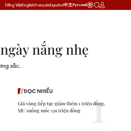
Tiếng Việt
English
Français
Español
中文
Русский
u ngày nắng nhẹ
ơng sắc.
ĐỌC NHIỀU
Giá vàng tiếp tục giảm thêm 1 triệu đồng,
SJC xuống mốc 139 triệu đồng