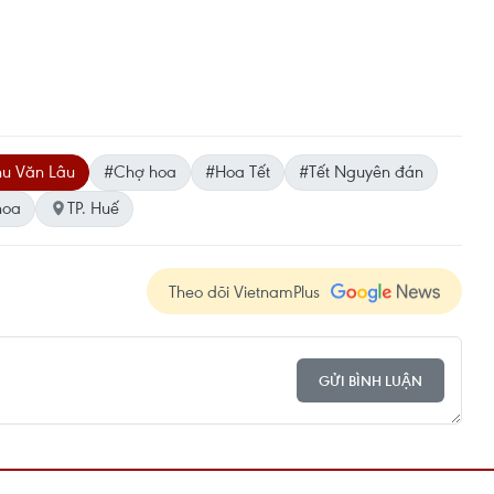
hu Văn Lâu
#Chợ hoa
#Hoa Tết
#Tết Nguyên đán
hoa
TP. Huế
Theo dõi VietnamPlus
GỬI BÌNH LUẬN