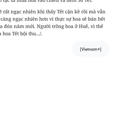
 tục đi mua hoa vào chiều và đêm 30 Tết.
ẽ rất ngạc nhiên khi thấy Tết cận kề rồi mà vẫn
g càng ngạc nhiên hơn vì thực sự hoa sẽ bán hết
ừa đón năm mới. Người trồng hoa ở Huế, vì thế
oa Tết bội thu.../.
(Vietnam+)