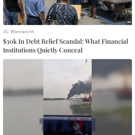
JG Wentworth
$30k In Debt Relief Scandal: What Financial
Institutions Quietly Conceal
Đoàn chủ trì Hội nghị. (Ảnh: Minh Trí/TTXVN)
Sáng 19/6, tại Tiền Giang, Văn phòng thường
trực Ủy ban sông Mekong Việt Nam tổ chức Hội
nghị toàn thể Ủy ban sông Mekong Việt Nam
lần thứ nhất năm 2019.
Chủ tịch Ủy ban sông Mekong, Bộ trưởng Bộ Tài