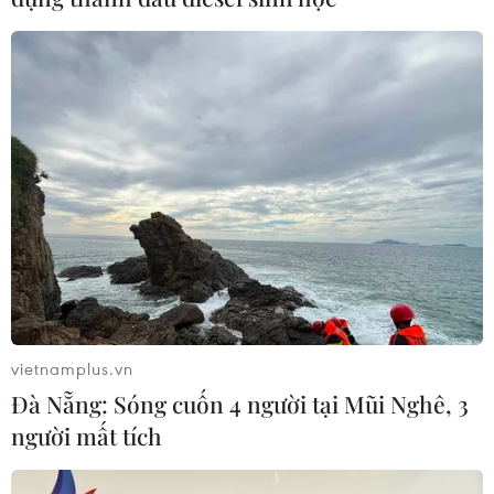
Ủy hội sông Mekong quốc tế
03/04/2018 22:45
Thủ tướng Chính phủ Nguyễn Xuân Phúc và Đoàn đại
biểu Việt Nam rời Hà Nội, lên đường sang Siem Reap,
Campuchia tham dự Hội nghị Cấp cao Ủy hội sông
Mekong quốc tế lần thứ ba từ ngày 4-5/4.
vietnamplus.vn
Đà Nẵng: Sóng cuốn 4 người tại Mũi Nghê, 3
người mất tích