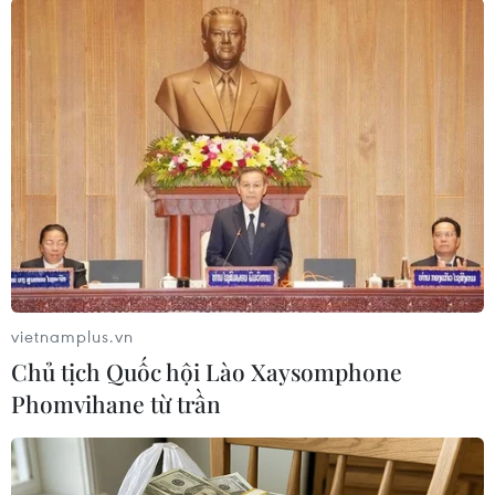
Đây thực sự là những thách thức đáng lo ngại
nhất đối với Đồng bằng sông Cửu Long nói
chung và đối với tỉnh Tiền Giang nói riêng.
Do vậy, để góp phần bảo vệ đồng bằng, bảo vệ
lưu vực, bảo vệ môi trường sinh thái và tài
nguyên và quan trọng nhất là bảo vệ được
nguồn tài nguyên nước, duy trì sinh kế bền
vững cho người dân trong vùng, tỉnh Tiền
Giang đã ban hành Kế hoạch số 96/KH-Ủy ban
Nhân dân ngày 28/3/2019 về việc thực hiện Nghị
vietnamplus.vn
quyết số 120/NQ-CP, trong đó đẩy mạnh Chương
Chủ tịch Quốc hội Lào Xaysomphone
trình truyền thông về phát triển bền vững Đồng
Phomvihane từ trần
bằng sông Cửu Long thích ứng với biến đổi khí
hậu theo hướng dẫn của Bộ Tài nguyên và Môi
trường; xác định phải hoàn thiện công tác điều