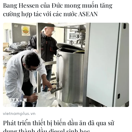
Bang Hessen của Đức mong muốn tăng
trên thế giới có dòng chảy bị suy giảm nhiều nhất do
cường hợp tác với các nước ASEAN
hạn hán, tác động của các công trình thủy điện trên
dòng chính.
vietnamplus.vn
Phát triển thiết bị biến dầu ăn đã qua sử
Thủ tướng lên đường dự Hội nghị Cấp cao
dụng thành dầu diesel sinh học