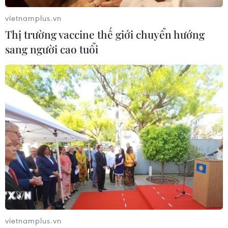
TIN LIÊN QUAN
vietnamplus.vn
Thị trường vaccine thế giới chuyển hướng
sang người cao tuổi
Thúc đẩy hợp tác phát triển bền vững lưu
vực sông Mekong
03/04/2018 02:44
vietnamplus.vn
Hiện sông Mekong là một trong năm lưu vực sông lớn