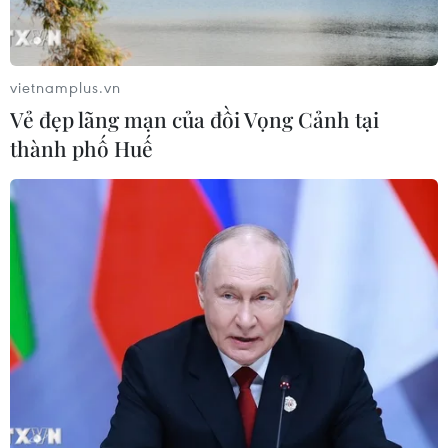
"vùng trũng" thông tin sau một nhịp
phục hồi
08/08/2026 08:04
vietnamplus.vn
Vẻ đẹp lãng mạn của đồi Vọng Cảnh tại
Điện Biên từng bước hình thành thị
thành phố Huế
trường tín chỉ carbon rừng
08/08/2026 06:50
Chủ sân Azteca lỗ hơn 47 triệu USD vì
World Cup 2026
08/08/2026 06:43
Chủ tịch Quốc hội Trần Thanh Mẫn:
Khẳng định vai trò nòng cốt trong