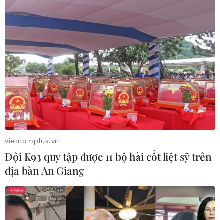
lượng
08/08/2026 01:33
Việt Nam cần theo dõi chặt chẽ các
biện pháp phòng vệ thương mại tại
Canada
08/08/2026 00:39
Libya tiến gần hơn tới mục tiêu khai
thác 2 triệu thùng dầu mỗi ngày
vietnamplus.vn
08/08/2026 00:12
Đội K93 quy tập được 11 bộ hài cốt liệt sỹ trên
địa bàn An Giang
Những tư duy mới về
phát triển quốc gia biển mạnh
07/08/2026 23:55