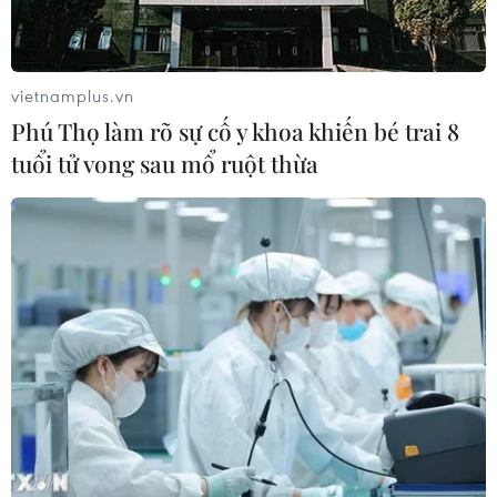
vietnamplus.vn
Phú Thọ làm rõ sự cố y khoa khiến bé trai 8
tuổi tử vong sau mổ ruột thừa