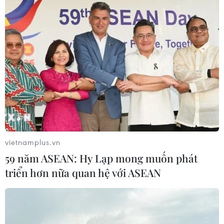
Việt Nam tham vấn quốc gia dự án thủy
điện dòng chính Pak Lay của Lào
18/09/2018 09:02
Ủy ban sông Mekong Việt Nam hiện đã lập cơ sở dữ
liệu về các tác động của Dự án thủy điện dòng chính
Pak Lay, chia sẻ, kịp thời cập nhật thông tin đến các địa
phương trong khu vực ĐBSCL.
vietnamplus.vn
59 năm ASEAN: Hy Lạp mong muốn phát
triển hơn nữa quan hệ với ASEAN