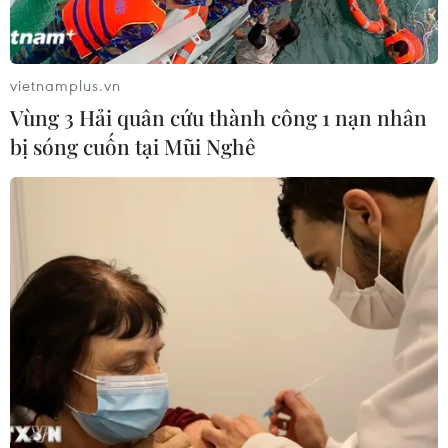
vietnamplus.vn
Vùng 3 Hải quân cứu thành công 1 nạn nhân
#Ủy ban sông Mekong Việt Nam
bị sóng cuốn tại Mũi Nghê
#Nguồn nước sông Mekong
#Thủy điện Pak Lay
#sông Mekong
Theo dõi VietnamPlus