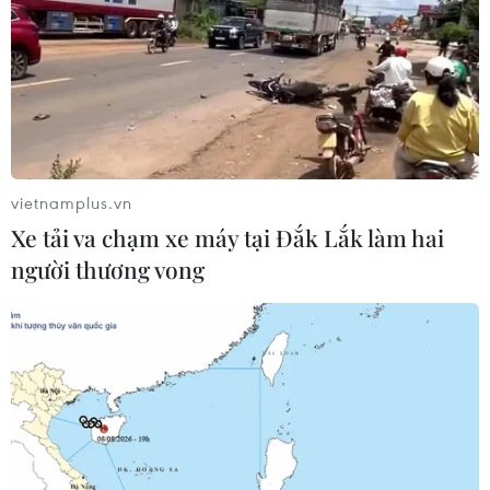
vietnamplus.vn
Xe tải va chạm xe máy tại Đắk Lắk làm hai
người thương vong
Thúc đẩy cộng đồng vào quá trình quyết
định quản trị nước sông Mekong
27/05/2019 09:17
Ngày 27/5, ở Hà Nội, Ủy ban sông Mekong và Mạng
lưới Sông ngòi của Việt Nam tổ chức Hội thảo tham vấn
“Thúc đẩy sự tham gia của cộng đồng vào quá trình ra
quyết định trong quản trị nước sông Mekong."