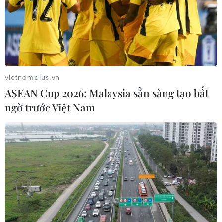
Theo dõi VietnamPlus
vietnamplus.vn
TIN LIÊN QUAN
ASEAN Cup 2026: Malaysia sẵn sàng tạo bất
ngờ trước Việt Nam