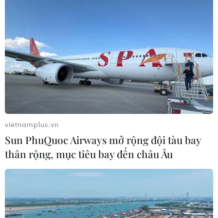
Sáng 6/7, Tổng Bí thư Nguyễn Phú Trọng, Bí thư Quân
ủy Trung ương đã đến thắp hương tại Nhà tưởng niệm
Đại tướng Nguyễn Chí Thanh, nhân 50 năm ngày mất
của Đại tướng (6/7/1967-6/7/2017).
vietnamplus.vn
Sun PhuQuoc Airways mở rộng đội tàu bay
thân rộng, mục tiêu bay đến châu Âu