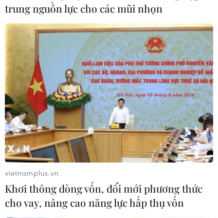
trung nguồn lực cho các mũi nhọn
Hà Nội: Dỡ dải phân cách đường Nguyễn
Chí Thanh để chống ngập
25/05/2016 01:32
vietnamplus.vn
Cơn mưa to sáng 25/5 đã khiến nhiều tuyến phố Hà
Khơi thông dòng vốn, đổi mới phương thức
Nội tê liệt vì ngập nước. Tại khu vực chân cầu vượt
cho vay, nâng cao năng lực hấp thụ vốn
Nguyễn Chí Thanh - Liễu Giai, Công ty Thoát nước Hà