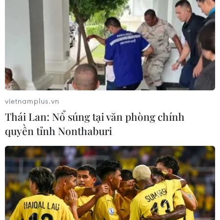
vietnamplus.vn
#Đại tướng Nguyễn Chí Thanh
Thái Lan: Nổ súng tại văn phòng chính
#Tiến sỹ Nguyễn Viết Chức
quyền tỉnh Nonthaburi
#Tạp chí Thi đua Khen thưởng
#tin tức mới nhất
#tin tức 24h
#tin tức thời sự
#tin tức trong nước
#VietnamPlus
#Vietnam
#Plus