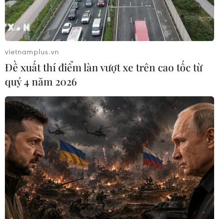
Thừa Thiên-Huế tiếp nhận tượng Đại
tướng Nguyễn Chí Thanh
vietnamplus.vn
30/12/2013 11:41
Đề xuất thí điểm làn vượt xe trên cao tốc từ
Nhân 100 năm ngày sinh Đại tướng Nguyễn Chí Thanh,
quý 4 năm 2026
tỉnh Thừa Thiên-Huế tổ chức lễ tiếp nhận bốn bức tượng
Đại tướng do gia đình Đại tướng trao tặng.