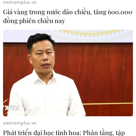
vietnamplus.vn
Giá vàng trong nước đảo chiều, tăng 600.000
đồng phiên chiều nay
Về quê Đại tướng Nguyễn Chí Thanh ngày
đầu năm mới
01/01/2014 11:56
Hành trình về quê hương Đại tướng Nguyễn Chí Thanh,
lực lượng thanh niên đã dâng hương hoa kỷ niệm 100
năm ngày sinh Đại tướng.
vietnamplus.vn
Phát triển đại học tinh hoa: Phân tầng, tập