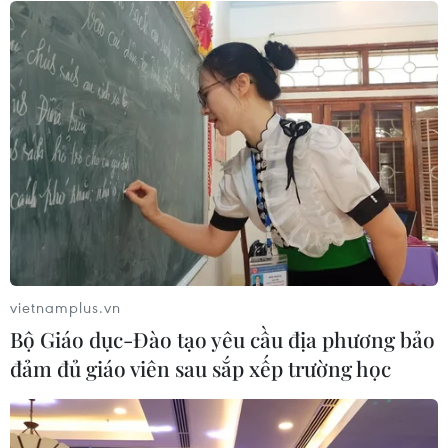
Thành phố Hồ Chí Minh gấp rút thu
hồi 22.000m2 đất, gỡ vướng hai dự
án cửa ngõ phía Đông
10/08/2026 10:40
Tuyển sinh Đại học năm 2026: Vì sao
điểm ngành công nghệ chạm trần?
10/08/2026 10:35
vietnamplus.vn
Xem thêm
Bộ Giáo dục-Đào tạo yêu cầu địa phương bảo
đảm đủ giáo viên sau sắp xếp trường học