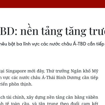
BD: nền tảng tăng trư
u bật ba lĩnh vực các nước châu Á-TBD cần tiếp t
 tại Singapore mới đây, Thứ trưởng Ngân khố Mỹ
nh vực các nước châu Á-Thái Bình Dương cần tiếp
triển phồn thịnh.
ách tài chính, xây dựng nền tảng cân bằng vàbền
nh tế toàn cầu, và tập trung theo đuổi cam kết