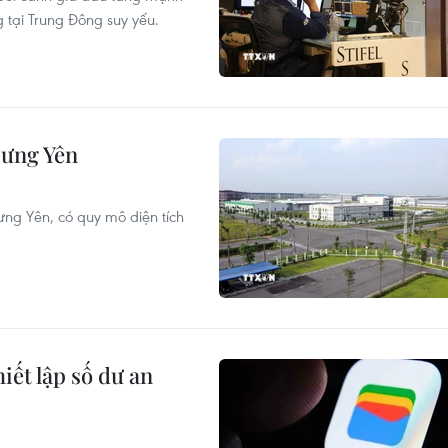
 tại Trung Đông suy yếu.
Hưng Yên
ng Yên, có quy mô diện tích
iết lập số dư an