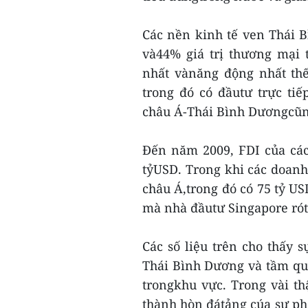
Các nền kinh tế ven Thái 
và44% giá trị thương mại 
nhất vànăng động nhất thế
trong đó có đầutư trực ti
châu Á-Thái Bình Dươngcũng
Đến năm 2009, FDI của các
tỷUSD. Trong khi các doan
châu Á,trong đó có 75 tỷ US
mà nhà đầutư Singapore rót
Các số liệu trên cho thấy 
Thái Bình Dương và tầm qu
trongkhu vực. Trong vài t
thành hòn đátảng cúa sự phát