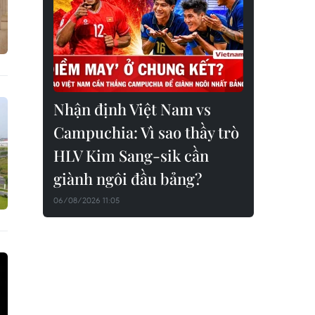
Nhận định Việt Nam vs
Campuchia: Vì sao thầy trò
HLV Kim Sang-sik cần
giành ngôi đầu bảng?
06/08/2026 11:05