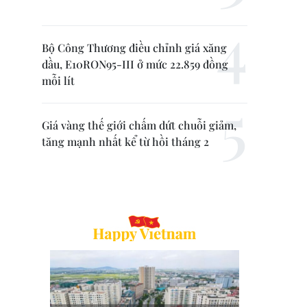
Bộ Công Thương điều chỉnh giá xăng
dầu, E10RON95-III ở mức 22.859 đồng
mỗi lít
Giá vàng thế giới chấm dứt chuỗi giảm,
tăng mạnh nhất kể từ hồi tháng 2