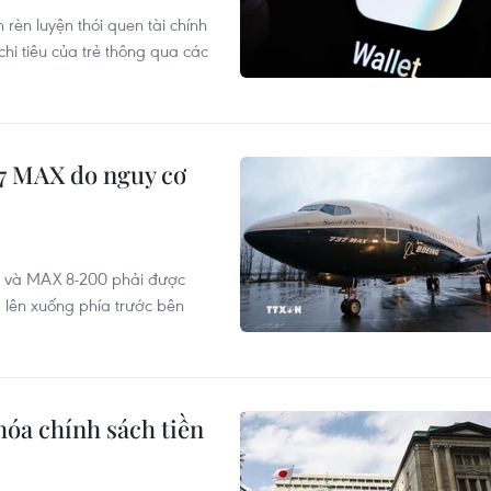
èn luyện thói quen tài chính
hi tiêu của trẻ thông qua các
37 MAX do nguy cơ
9 và MAX 8-200 phải được
 lên xuống phía trước bên
hóa chính sách tiền