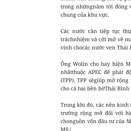
trong nhữngnăm tới đóng v
chung của khu vực.
Các nước cần tiếp tục th
tráchnhiệm và cởi mở về mặt
vinh chocác nước ven Thái 
Ông Wolin cho hay hiện M
nhấtthuộc APEC để phát đ
(TPP). TPP sẽgiúp mở rộng
cho cả hai bên bờThái Bình
Trong khi đó, các nền kinh t
trường rộng mở đối với hà
chonguồn vốn đầu tư của M
Mỹ./.