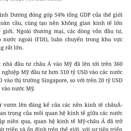
Bình Dương đóng góp 54% tổng GDP của thế giới
toàn cầu, cùng tạo nên không gian kinh tế lớn
 giới. Ngoài thương mại, các dòng vốn đầu tư,
ếp nước ngoài (FDI), luân chuyển trong khu vực
 rất lớn.
 nhà đầu tư châu Á vào Mỹ đã lên tới trên 360
h nghiệp Mỹ đầu tư hơn 510 tỷ USD vào các nước
D vào thị trường Singapore, so với trên 20 tỷ USD
 vào nước Mỹ.
sự vươn lên đáng kể của các nền kinh tế châuÁ-
an trọng của mối quan hệ kinh tế giữa các nước
hập niên qua, quan hệ kinh tế Mỹ-châu Á đã trở
 triển và ổn định trên thế giới, với sự tiến triển