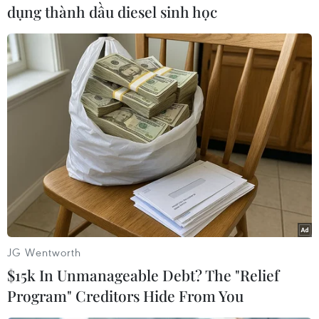
sửa đổi của Chính phủ Indonesia trình Quốc hội
dụng thành dầu diesel sinh học
xem xét sẽđiều chỉnh tăng thêm tương ứng
1.000 rupiah và 2.000 rupiah với mỗi lít
dầudiezel và xăng được trợ giá.
Dự kiến, Quốc hội Indonesia trong phiên họp
ngày 17/6 sẽ thông qua kếhoạch ngân sách 2013
sửa đổi của chính phủ./.
Việt Tú/Jakarta (Vietnam+)
JG Wentworth
$15k In Unmanageable Debt? The "Relief
Program" Creditors Hide From You