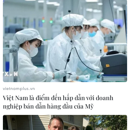
#Indonesia
#Tăng giá nhiên liệu
#Trợ giá
#Năng lượng
Indonesia
vietnamplus.vn
Việt Nam là điểm đến hấp dẫn với doanh
Theo dõi VietnamPlus
nghiệp bán dẫn hàng đầu của Mỹ