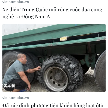
vietnamplus.vn
Xe điện Trung Quốc mở rộng cuộc đua công
nghệ ra Đông Nam Á
Căng thẳng thương mại Mỹ-Trung có thể
tác động lớn đến kinh tế Hàn
20/05/2019 10:26
Theo Phó Thủ tướng phụ trách kinh tế Hàn Quốc, nếu
mâu thuẫn thương mại Mỹ-Trung tiếp tục gia tăng, ảnh
hưởng của nó đến nền kinh tế Hàn Quốc có thể nghiêm
trọng hơn nhiều so với trước đây.
vietnamplus.vn
Đã xác định phương tiện khiến hàng loạt ôtô