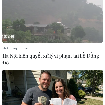
vietnamplus.vn
Hà Nội kiên quyết xử lý vi phạm tại hồ Đồng
Đò
Cuộc chiến thương mại Trung-Mỹ đang
trong giai đoạn căng thẳng nhất
19/05/2019 11:04
Theo giáo sư Lưu Anh, việc Mỹ nâng mức thuế quan với