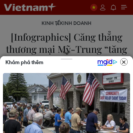
KINH TẾ
KINH DOANH
[Infographics] Căng thẳng
thương mại Mỹ-Trung “tăng
nhiệt”
Khám phá thêm
20/05/2019 11:26
Việc Chính phủ Mỹ liên tiếp nhắm vào tập đoàn
viễn thông Trung Quốc Huawei thời gian gần đây
có nguy cơ làm cho bất đồng giữa Mỹ và Trung
Quốc về thương mại và công nghệ trở nên nghiêm
trọng hơn.