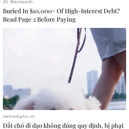
JG Wentworth
Buried In $10,000+ Of High-Interest Debt?
Read Page 2 Before Paying
(Nhấp chuột để xem kích thước chuẩn)
Việc Chính phủ Mỹ liên tiếp nhắm vào tập đoàn
vietnamplus.vn
viễn thông Trung Quốc Huawei thời gian gần
Dắt chó đi dạo không đúng quy định, bị phạt
đây có nguy cơ làm cho bất đồng giữa Mỹ và