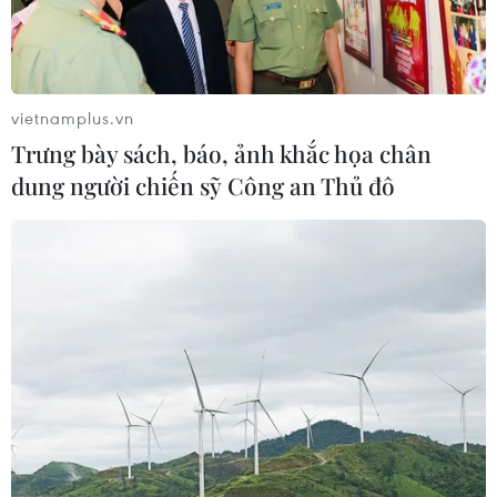
vietnamplus.vn
Trưng bày sách, báo, ảnh khắc họa chân
dung người chiến sỹ Công an Thủ đô
TIN CÙNG CHUYÊN MỤC
Dữ liệu việc làm Mỹ mở thêm dư địa
cho giá vàng trong tuần qua
08/08/2026 04:29
Thương mại Việt Nam-Australia
hướng tới những động lực tăng
trưởng mới