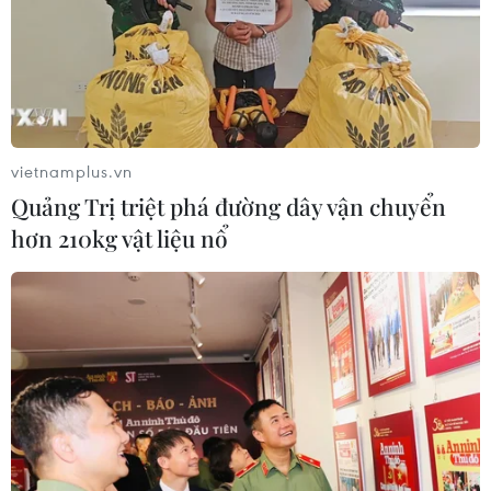
vietnamplus.vn
Quảng Trị triệt phá đường dây vận chuyển
hơn 210kg vật liệu nổ