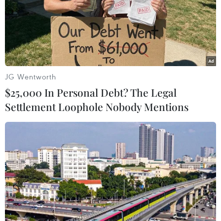
hàng hóa Trung Quốc đi ngược lại nhận thức chung mà
hai nước đạt được về thúc đẩy đàm phán thương mại.
JG Wentworth
$25,000 In Personal Debt? The Legal
Settlement Loophole Nobody Mentions
Vẫn còn hy vọng cho cuộc chiến thương
mại Mỹ-Trung?