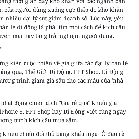
ãng thời gian đầy khó khăn với các ngành bán
m của người dùng xuống cực thấp do khó khăn
n nhiều đại lý sụt giảm doanh số. Lúc này, yêu
bán lẻ di động là phải tìm mọi cách để kích cầu
uyến mãi hay tăng trải nghiệm người dùng.
"
g kiến cuộc chiến về giá giữa các đại lý bán lẻ
háng qua, Thế Giới Di Động, FPT Shop, Di Động
chương trình giảm giá sâu cho các mẫu của 'nhà
phát động chiến dịch "Giá rẻ quá" khiến giá
llPhone S, FPT Shop hay Di Động Việt cũng ngay
hương trình kích cầu mua sắm.
khiêu chiến đối thủ bằng khẩu hiệu "Ở đâu rẻ