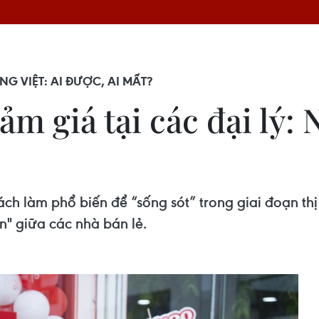
G VIỆT: AI ĐƯỢC, AI MẤT?
ảm giá tại các đại lý:
ch làm phổ biến để “sống sót” trong giai đoạn thị
án" giữa các nhà bán lẻ.