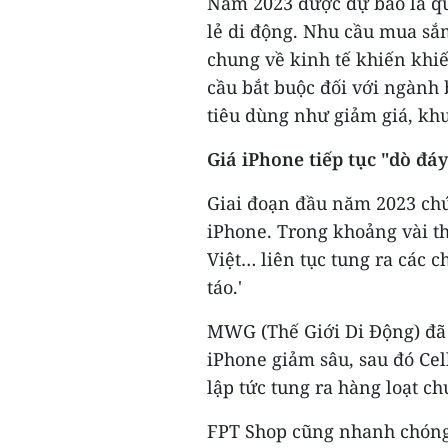
Năm 2023 được dự báo là qu
lẻ di động. Nhu cầu mua sắ
chung về kinh tế khiến khiế
cầu bắt buộc đối với ngành 
tiêu dùng như giảm giá, kh
Giá iPhone tiếp tục "dò đáy
Giai đoạn đầu năm 2023 chứn
iPhone. Trong khoảng vài t
Việt… liên tục tung ra các 
táo.'
MWG (Thế Giới Di Động) đã 
iPhone giảm sâu, sau đó Ce
lập tức tung ra hàng loạt c
FPT Shop cũng nhanh chóng 