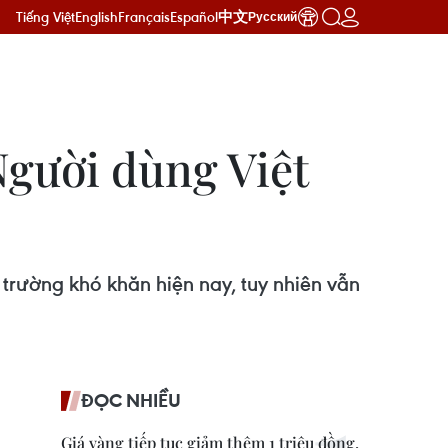
Tiếng Việt
English
Français
Español
中文
Русский
 Người dùng Việt
 trường khó khăn hiện nay, tuy nhiên vẫn
ĐỌC NHIỀU
Giá vàng tiếp tục giảm thêm 1 triệu đồng,