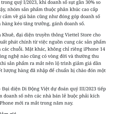
 trong quý I/2023, khi doanh số sụt gần 30% so
 vậy, nhóm sản phẩm thuộc phân khúc cao cấp
y cảm về giá bán cũng như đóng góp doanh số
 hàng kéo tăng trưởng, gánh doanh số.
Khuê, đại diện truyền thông Viettel Store cho
xuất phát chính từ việc nguồn cung các sản phẩm
ả các chuỗi. Mặt khác, không chỉ riêng iPhone 14
ng nghệ nào cũng có vòng đời và thường thu
khi sản phẩm ra mắt nên lộ trình giảm giá dần
t lượng hàng đã nhập để chuẩn bị chào đón một
Đại diện Di Động Việt dự đoán quý III/2023 tiếp
m doanh số nên các nhà bán lẻ buộc phải kích
 iPhone mới ra mắt trong năm nay.
iảm giá