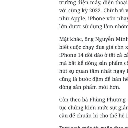
trường điện máy, điện thoại
với cùng kỳ 2022. Chính vì
như Apple, iPhone vốn nhạ
lớn được sử dụng làm nhóm
Mặt khác, ông Nguyễn Minh 
biết cuộc chạy đua giá còn 
iPhone 14 dồi dào ở tất cả c
mà bất kể dòng sản phẩm cô
hút sự quan tâm nhất ngay 
cũng là bước đệm để bán hế
dòng sản phẩm mới hơn.
Còn theo bà Phùng Phương - 
tục chứng kiến mức sụt giả
cầu để chuẩn bị cho thế hệ
Được và mất từ cuộc đua g