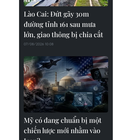
Lào Cai: Đứt gãy 30m
đường tỉnh 161 sau mưa
lớn, giao thông bị chia cắt
07/08/2026 10:08
Mỹ có đang chuẩn bị một
chiến lược mới nhằm vào