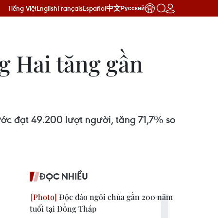
Tiếng Việt
English
Français
Español
中文
Русский
g Hai tăng gần
ớc đạt 49.200 lượt người, tăng 71,7% so
ĐỌC NHIỀU
Độc đáo ngôi chùa gần 200 năm
tuổi tại Đồng Tháp