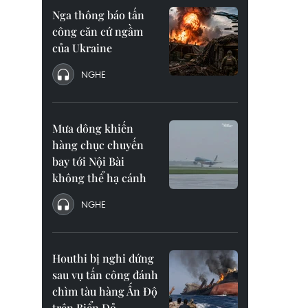
Nga thông báo tấn
công căn cứ ngầm
của Ukraine
NGHE
Mưa dông khiến
hàng chục chuyến
bay tới Nội Bài
không thể hạ cánh
NGHE
Houthi bị nghi đứng
sau vụ tấn công đánh
chìm tàu hàng Ấn Độ
trên Biển Đỏ