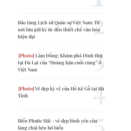
Bảo tàng Lịch sử Quân sự Việt Nam: Từ
nơi lưu giữ ký ức đến thiết chế văn hóa
hiện đại
Lâm Đồng: Khám phá Dinh thự
tại Đà Lạt của “Hoàng hậu cuối cùng” ở
Việt Nam
Vẻ đẹp kỳ vỹ của Hồ Kẻ Gỗ tại Hà
Tĩnh
Biển Phước Hải - vẻ đẹp bình yên của
làng chài bên bờ biển