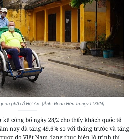
quan phố cổ Hội An. (Ảnh: Đoàn Hữu Trung/TTXVN)
 kê công bố ngày 28/2 cho thấy khách quốc tế
ăm nay đã tăng 49,6% so với tháng trước và tăng
rước do Việt Nam đang thực hiện lộ trình thí