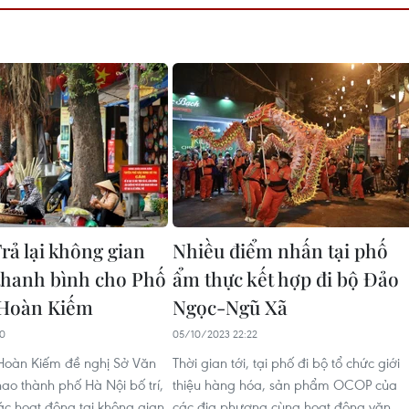
rả lại không gian
Nhiều điểm nhấn tại phố
thanh bình cho Phố
ẩm thực kết hợp đi bộ Đảo
 Hoàn Kiếm
Ngọc-Ngũ Xã
00
05/10/2023 22:22
oàn Kiếm đề nghị Sở Văn
Thời gian tới, tại phố đi bộ tổ chức giới
hao thành phố Hà Nội bố trí,
thiệu hàng hóa, sản phẩm OCOP của
các hoạt động tại không gian
các địa phương cùng hoạt động văn