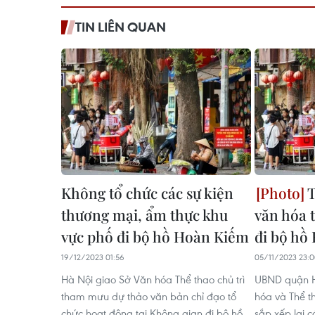
TIN LIÊN QUAN
Không tổ chức các sự kiện
T
thương mại, ẩm thực khu
văn hóa 
vực phố đi bộ hồ Hoàn Kiếm
đi bộ hồ
19/12/2023 01:56
05/11/2023 23:
Hà Nội giao Sở Văn hóa Thể thao chủ trì
UBND quận H
tham mưu dự thảo văn bản chỉ đạo tổ
hóa và Thể t
chức hoạt động tại Không gian đi bộ hồ
sắp xếp lại 