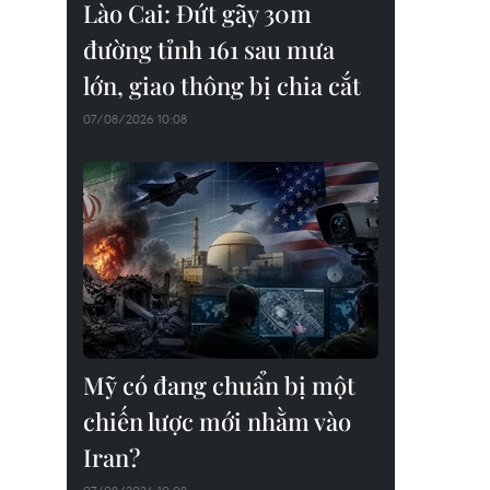
Lào Cai: Đứt gãy 30m
đường tỉnh 161 sau mưa
lớn, giao thông bị chia cắt
07/08/2026 10:08
Mỹ có đang chuẩn bị một
chiến lược mới nhằm vào
Iran?