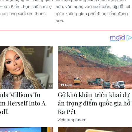
 Hoàn Kiếm, hạn chế các sự
hóa, văn nghệ vào cuối tuần, dịp lễ hội
 có công suất âm thanh
giúp không gian phố đi bộ sống động
hơn.