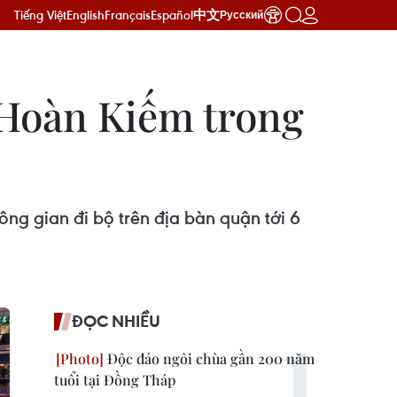
Tiếng Việt
English
Français
Español
中文
Русский
 Hoàn Kiếm trong
ông gian đi bộ trên địa bàn quận tới 6
ĐỌC NHIỀU
Độc đáo ngôi chùa gần 200 năm
tuổi tại Đồng Tháp