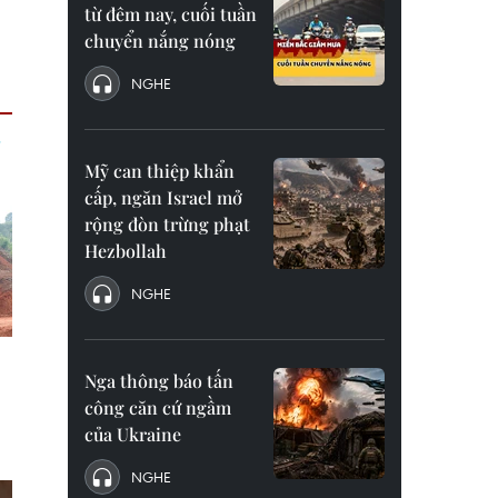
từ đêm nay, cuối tuần
chuyển nắng nóng
NGHE
Mỹ can thiệp khẩn
cấp, ngăn Israel mở
rộng đòn trừng phạt
Hezbollah
NGHE
Nga thông báo tấn
công căn cứ ngầm
của Ukraine
NGHE