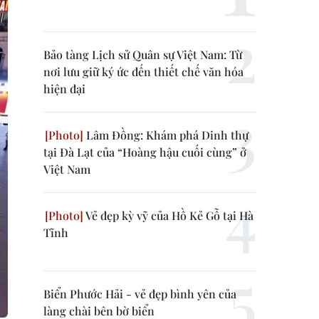
Bảo tàng Lịch sử Quân sự Việt Nam: Từ
nơi lưu giữ ký ức đến thiết chế văn hóa
hiện đại
Lâm Đồng: Khám phá Dinh thự
tại Đà Lạt của “Hoàng hậu cuối cùng” ở
Việt Nam
Vẻ đẹp kỳ vỹ của Hồ Kẻ Gỗ tại Hà
Tĩnh
Biển Phước Hải - vẻ đẹp bình yên của
làng chài bên bờ biển