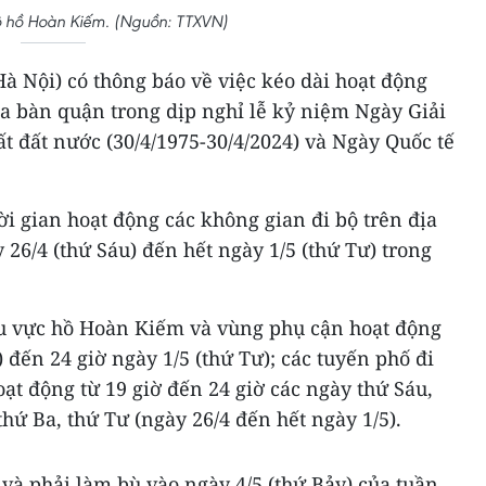
ộ hồ Hoàn Kiếm. (Nguồn: TTXVN)
à Nội) có thông báo về việc kéo dài hoạt động
ịa bàn quận trong dịp nghỉ lễ kỷ niệm Ngày Giải
 đất nước (30/4/1975-30/4/2024) và Ngày Quốc tế
i gian hoạt động các không gian đi bộ trên địa
 26/4 (thứ Sáu) đến hết ngày 1/5 (thứ Tư) trong
hu vực hồ Hoàn Kiếm và vùng phụ cận hoạt động
) đến 24 giờ ngày 1/5 (thứ Tư); các tuyến phố đi
ạt động từ 19 giờ đến 24 giờ các ngày thứ Sáu,
thứ Ba, thứ Tư (ngày 26/4 đến hết ngày 1/5).
 và phải làm bù vào ngày 4/5 (thứ Bảy) của tuần